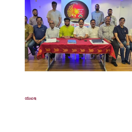
ಕರ್ನಾಟಕ ಸಂಘ ಶಾರ್ಜಾದ ನೂತನ ಅಧ್ಯಕ್ಷರಾಗಿ ವಿಶ್ವನಾಥ್
ಶೆಟ್ಟಿ ಆಯ್ಕೆ
ಯುಎಇ
March 25, 2026
ದುಬೈ: ಕರ್ನಾಟಕ ಸಂಘ ಶಾರ್ಜಾ ಇದರ ನೂತನ ಅಧ್ಯಕ್ಷರಾಗಿ
ವಿಶ್ವನಾಥ್ ಶೆಟ್ಟಿ ಆಯ್ಕೆಯಾಗಿದ್ದಾರೆ. ಯುಎಇನಲ್ಲಿ ಕಳೆದ 23
ವರ್ಷಗಳಿಂದ ಕನ್ನಡಪರ ಸೇವೆಯನ್ನು ಮಾಡುತ್ತಾ ವಿಶೇಷ ಮತ್
ವಿಭಿನ್ನ...