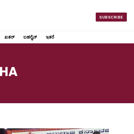
SUBSCRIBE
ಖತರ್
ಬಹರೈನ್
ಇತರೆ
GHA