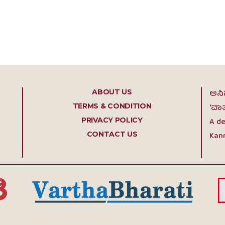
ಜವಾಬ್ದಾರಿಗೆ ಬದ್ಧವಾಗಿ, ಅಮೇರಿಕನ್ ಆಸ್ಪತ್ರೆಯ
ಸಹಯೋಗದೊಂದಿಗೆ ಬೃಹತ್ ರಕ್ತದಾನ ಅಭಿಯಾನ ಮತ್ತು
ಉಚಿತ ವೈದ್ಯಕೀಯ ತಪಾಸಣಾ...
ABOUT US
ಅನಿ
TERMS & CONDITION
'ವಾ
PRIVACY POLICY
A de
CONTACT US
Kann