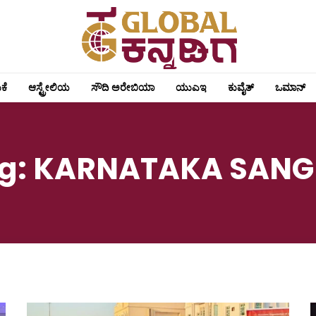
ಕೆ
ಆಸ್ಟ್ರೇಲಿಯ
ಸೌದಿ ಅರೇಬಿಯಾ
ಯುಎಇ
ಕುವೈತ್
ಒಮಾನ್
g:
KARNATAKA SAN