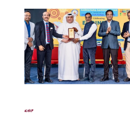
ಅದ್ದೂರಿಯಾಗಿ ನಡೆದ ಕರ್ನಾಟಕ ಸಂಘ ಖತರ್‌ನ
‘ಎಂಜಿನಿಯರ್ಸ್ ಡೇ’
ಖತರ್
September 30, 2025
ದೋಹಾ(ಖತರ್): ಜಗಮೆಚ್ಚಿದ ಎಂಜಿನಿಯರ್ ಮತ್ತು ಭಾರತರತ್
ಸರ್. ಎಂ. ವಿಶ್ವೇಶ್ವರಯ್ಯ ಅವರ 164ನೇ ಜನ್ಮದಿನದ ಅಂಗವಾಗ