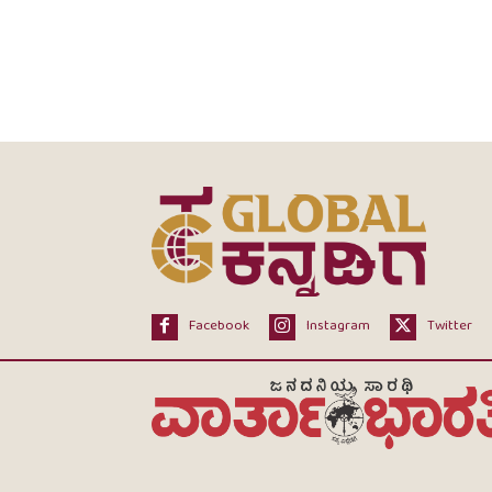
ಕರ್ನಾಟಕ ಸಂಘ ಖತರ್ (KSQ) ಭಾರತೀಯ ಸಾಂಸ್ಕೃತಿಕ
ಕೇಂದ್ರದ...
Facebook
Instagram
Twitter