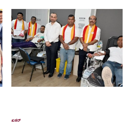
ಖತರ್ ಕರ್ನಾಟಕ ಸಂಘದಿಂದ ಯಶಸ್ವಿಯಾಗಿ ನಡೆದ
ರಕ್ತದಾನ- ಆರೋಗ್ಯ ತಪಾಸಣಾ ಶಿಬಿರ; ರಜತ
ವರ್ಷೋತ್ಸವದಲ್ಲಿ ಆರೋಗ್ಯ ಸೇನಾನಿಗಳಿಗೆ ಗೌರವಾರ್ಪಣೆ
ಖತರ್
August 4, 2025
ನ
ಖತರ್: ಕರ್ನಾಟಕ ಸಂಘ ಖತರ್ (KSQ) ತನ್ನ ಸಾಮಾಜಿಕ
ಿ