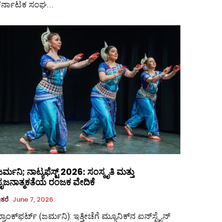
ಕರ್ನಾಟಕ ಸಂಘ...
ರ್ಮನಿ; ನಾಟ್ಯಫೆಸ್ಟ್ 2026: ಸಂಸ್ಕೃತಿ ಮತ್ತು
ಸೃಜನಾತ್ಮಕತೆಯ ರಂಜಕ ವೇದಿಕೆ
ತರೆ
June 7, 2026
್ರಾಂಕ್‌ಫರ್ಟ್‌ (ಜರ್ಮನಿ): ಇತ್ತೀಚೆಗೆ ಮ್ಯೂನಿಕ್‌ನ ಐನ್‌ಸ್ಟೈನ್