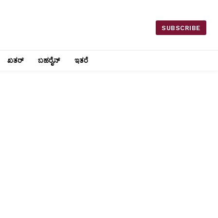
SUBSCRIBE
ಖತರ್
ಬಹರೈನ್
ಇತರೆ