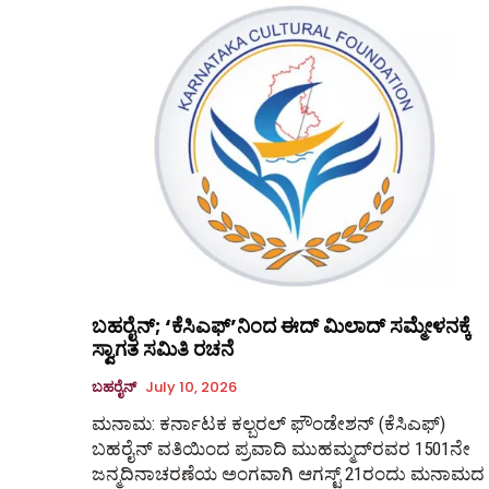
ಬಹರೈನ್‌; ‘ಕೆಸಿಎಫ್’ನಿಂದ ಈದ್ ಮಿಲಾದ್ ಸಮ್ಮೇಳನಕ್ಕೆ
ಸ್ವಾಗತ ಸಮಿತಿ ರಚನೆ
ಬಹರೈನ್
July 10, 2026
ಮನಾಮ: ಕರ್ನಾಟಕ ಕಲ್ಬರಲ್ ಫೌಂಡೇಶನ್ (ಕೆಸಿಎಫ್)
ಬಹರೈನ್‌ ವತಿಯಿಂದ ಪ್ರವಾದಿ ಮುಹಮ್ಮದ್‌ರವರ 1501ನೇ
ಜನ್ಮದಿನಾಚರಣೆಯ ಅಂಗವಾಗಿ ಆಗಸ್ಟ್ 21ರಂದು ಮನಾಮದ