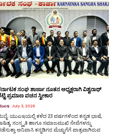
ರ್ನಾಟಕ ಸಂಘ ಶಾರ್ಜಾ ನೂತನ ಅಧ್ಯಕ್ಷರಾಗಿ ವಿಶ್ವನಾಥ್
ೆಟ್ಟಿ ಪ್ರಮಾಣ ವಚನ ಸ್ವೀಕಾರ
ಯುಎಇ
July 3, 2026
ುಬೈ: ಯುಎಇಯಲ್ಲಿ ಕಳೆದ 23 ವರ್ಷಗಳಿಂದ ಕನ್ನಡ ಭಾಷೆ,
ಾಹಿತ್ಯ, ಸಂಸ್ಕೃತಿ ಹಾಗೂ ಸಮಾಜಮುಖಿ ಸೇವೆಗಳನ್ನು
ಡೆಸುತ್ತಾ ಅನಿವಾಸಿ ಕನ್ನಡಿಗರ ಮೆಚ್ಚುಗೆಗೆ ಪಾತ್ರವಾಗಿರುವ