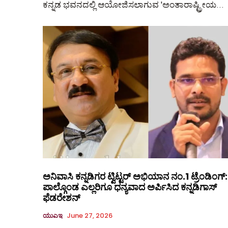
ಕನ್ನಡ ಭವನದಲ್ಲಿ ಆಯೋಜಿಸಲಾಗುವ 'ಅಂತಾರಾಷ್ಟ್ರೀಯ...
ಅನಿವಾಸಿ ಕನ್ನಡಿಗರ ಟ್ವಿಟ್ಟರ್ ಅಭಿಯಾನ ನಂ.1 ಟ್ರೆಂಡಿಂಗ್:
ಪಾಲ್ಗೊಂಡ ಎಲ್ಲರಿಗೂ ಧನ್ಯವಾದ ಅರ್ಪಿಸಿದ ಕನ್ನಡಿಗಾಸ್
ಫೆಡರೇಶನ್
ಯುಎಇ
June 27, 2026