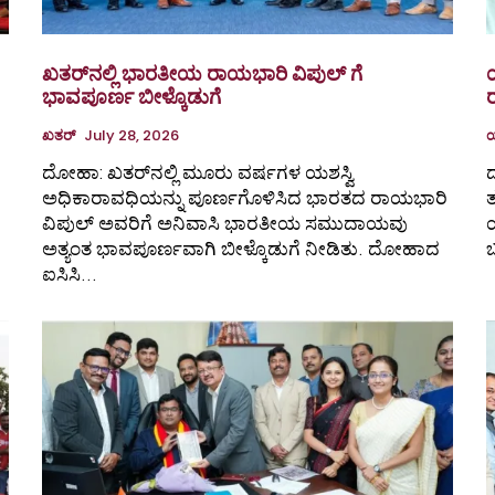
ಖತರ್‌ನಲ್ಲಿ ಭಾರತೀಯ ರಾಯಭಾರಿ ವಿಪುಲ್ ಗೆ
ಭಾವಪೂರ್ಣ ಬೀಳ್ಕೊಡುಗೆ
ರ
ಖತರ್
July 28, 2026
ದೋಹಾ: ಖತರ್‌ನಲ್ಲಿ ಮೂರು ವರ್ಷಗಳ ಯಶಸ್ವಿ
ದ
ಅಧಿಕಾರಾವಧಿಯನ್ನು ಪೂರ್ಣಗೊಳಿಸಿದ ಭಾರತದ ರಾಯಭಾರಿ
ತ
ವಿಪುಲ್ ಅವರಿಗೆ ಅನಿವಾಸಿ ಭಾರತೀಯ ಸಮುದಾಯವು
ಯ
ಅತ್ಯಂತ ಭಾವಪೂರ್ಣವಾಗಿ ಬೀಳ್ಕೊಡುಗೆ ನೀಡಿತು. ದೋಹಾದ
ಬ
ಐಸಿಸಿ...