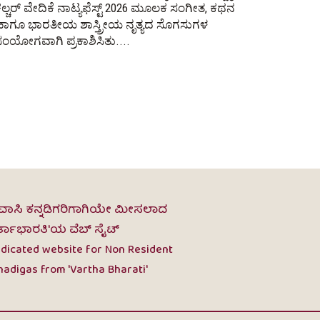
ಲ್ಚರ್ ವೇದಿಕೆ ನಾಟ್ಯಫೆಸ್ಟ್ 2026 ಮೂಲಕ ಸಂಗೀತ, ಕಥನ
ಹಾಗೂ ಭಾರತೀಯ ಶಾಸ್ತ್ರೀಯ ನೃತ್ಯದ ಸೊಗಸುಗಳ
ಂಯೋಗವಾಗಿ ಪ್ರಕಾಶಿಸಿತು....
ವಾಸಿ ಕನ್ನಡಿಗರಿಗಾಗಿಯೇ ಮೀಸಲಾದ
ರ್ತಾಭಾರತಿ'ಯ ವೆಬ್ ಸೈಟ್
dicated website for Non Resident
adigas from 'Vartha Bharati'