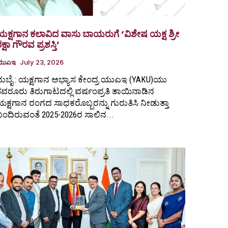
ಯಕ್ಷಗಾನ ಕಲಾವಿದ ವಾಸು ಬಾಯರುಗೆ ‘ವಿಶೇಷ ಯಕ್ಷ ಶ್ರೀ
ಕ್ಷಾ ಗೌರವ ಪ್ರಶಸ್ತಿ’
ಯುಎಇ
July 23, 2026
ುಬೈ : ಯಕ್ಷಗಾನ ಅಭ್ಯಾಸ ಕೇಂದ್ರ ಯುಎಇ (YAKU)ಯು
ವರೂರು ತಿರುಗಾಟದಲ್ಲಿ ವರ್ಷಂಪ್ರತಿ ತಾಯಿನಾಡಿನ
ಕ್ಷಗಾನ ರಂಗದ ಸಾಧಕರೊಬ್ಬರನ್ನು ಗುರುತಿಸಿ ನೀಡುತ್ತಾ
ಂದಿರುವಂತೆ 2025-2026ರ ಸಾಲಿನ...