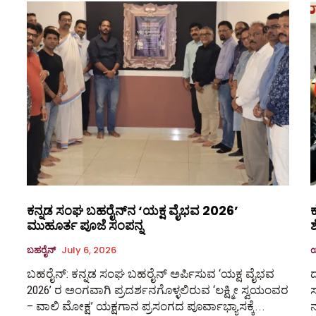
ಕನ್ನಡ ಸಂಘ ಬಹರೈನ್‌ನ ‘ಯಕ್ಷ ವೈಭವ 2026’
ಕ
ಮುಹೂರ್ತ ಪೂಜೆ ಸಂಪನ್ನ
ಶ
ಬಹರೈನ್
July 6, 2026
ಬಹರೈನ್‌: ಕನ್ನಡ ಸಂಘ ಬಹರೈನ್ ಅರ್ಪಿಸುವ ‘ಯಕ್ಷ ವೈಭವ
ದ
2026’ ರ ಅಂಗವಾಗಿ ಪ್ರದರ್ಶನಗೊಳ್ಳಲಿರುವ ‘ಲಕ್ಷ್ಮೀ ಸ್ವಯಂವರ
ಸ
– ವಾಲಿ ಮೋಕ್ಷ’ ಯಕ್ಷಗಾನ ಪ್ರಸಂಗದ ಪೂರ್ವಾಭ್ಯಾಸಕ್ಕೆ...
ನ