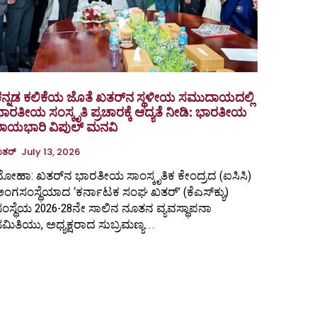
ಕನ್ನಡ ಕಲಿಕೆಯ ಜೊತೆ ಖತರ್‌ನ ಸ್ಥಳೀಯ ಸಮುದಾಯದಲ್ಲಿ
ಾರತೀಯ ಸಂಸ್ಕೃತಿ ಪ್ರಚಾರಕ್ಕೆ ಆದ್ಯತೆ ನೀಡಿ: ಭಾರತೀಯ
ರಾಯಭಾರಿ ವಿಪುಲ್ ಮನವಿ
ತರ್
July 13, 2026
ೋಹಾ: ಖತರ್‌ನ ಭಾರತೀಯ ಸಾಂಸ್ಕೃತಿಕ ಕೇಂದ್ರದ (ಐಸಿಸಿ)
ಂಗಸಂಸ್ಥೆಯಾದ ‘ಕರ್ನಾಟಕ ಸಂಘ ಖತರ್‌’ (ಕೆಎಸ್‌ಕ್ಯು)
ಂಸ್ಥೆಯ 2026-28ನೇ ಸಾಲಿನ ನೂತನ ವ್ಯವಸ್ಥಾಪನಾ
ಮಿತಿಯು, ಅಧ್ಯಕ್ಷರಾದ ಸುಬ್ರಮಣ್ಯ...