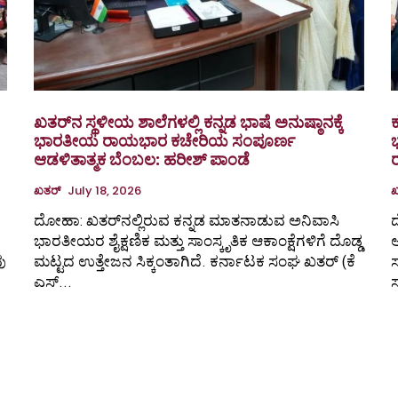
ಖತರ್‌ನ ಸ್ಥಳೀಯ ಶಾಲೆಗಳಲ್ಲಿ ಕನ್ನಡ ಭಾಷೆ ಅನುಷ್ಠಾನಕ್ಕೆ
ಭಾರತೀಯ ರಾಯಭಾರ ಕಚೇರಿಯ ಸಂಪೂರ್ಣ
ಭ
ಆಡಳಿತಾತ್ಮಕ ಬೆಂಬಲ: ಹರೀಶ್ ಪಾಂಡೆ
ಖತರ್
July 18, 2026
ಖ
ದೋಹಾ: ಖತರ್‌ನಲ್ಲಿರುವ ಕನ್ನಡ ಮಾತನಾಡುವ ಅನಿವಾಸಿ
ದ
ಭಾರತೀಯರ ಶೈಕ್ಷಣಿಕ ಮತ್ತು ಸಾಂಸ್ಕೃತಿಕ ಆಕಾಂಕ್ಷೆಗಳಿಗೆ ದೊಡ್ಡ
ಅ
ವು
ಮಟ್ಟದ ಉತ್ತೇಜನ ಸಿಕ್ಕಂತಾಗಿದೆ. ಕರ್ನಾಟಕ ಸಂಘ ಖತರ್‌ (ಕೆ
ಸ
ಎಸ್...
ಸ