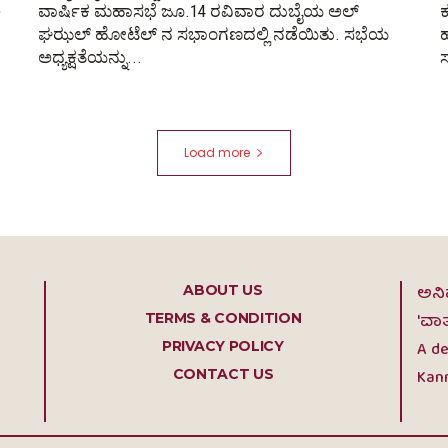
ಿ
ವಾರ್ಷಿಕ ಮಹಾಸಭೆ ಜೂ.14 ರವಿವಾರ ದುಬೈಯ ಅಲ್
ಕ
ಘಝಲ್ ಹೋಟೆಲ್ ನ ಸಭಾಂಗಣದಲ್ಲಿ ನಡೆಯಿತು. ಸಭೆಯ
ಅಧ್ಯಕ್ಷತೆಯನ್ನು...
ಸ
Load more
ABOUT US
ಅನಿ
TERMS & CONDITION
'ವಾ
PRIVACY POLICY
A de
CONTACT US
Kann