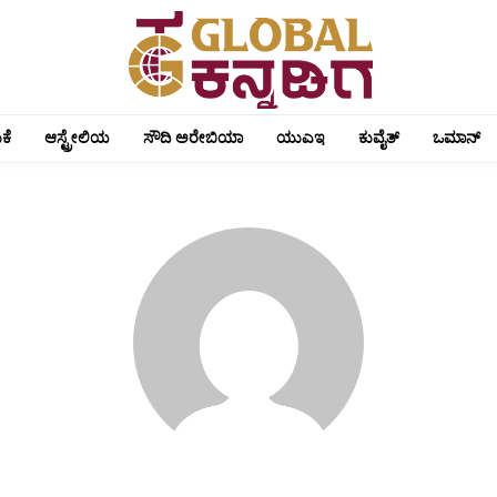
ಕೆ
ಆಸ್ಟ್ರೇಲಿಯ
ಸೌದಿ ಅರೇಬಿಯಾ
ಯುಎಇ
ಕುವೈತ್
ಒಮಾನ್