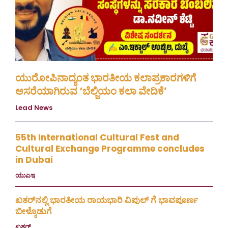
ಯುರೋಪಿನಾದ್ಯಂತ ಭಾರತೀಯ ಕಲಾಪ್ರಕಾರಗಳಿಗೆ
ಆಸರೆಯಾಗಿರುವ ‘ಬೆಲ್ಜಿಯಂ ಕಲಾ ವೇದಿಕೆ’
Lead News
August 4, 2026
55th International Cultural Fest and
Cultural Exchange Programme concludes
in Dubai
ಯುಎಇ
July 30, 2026
ಖತರ್‌ನಲ್ಲಿ ಭಾರತೀಯ ರಾಯಭಾರಿ ವಿಪುಲ್ ಗೆ ಭಾವಪೂರ್ಣ
ಬೀಳ್ಕೊಡುಗೆ
ಖತರ್
July 28, 2026