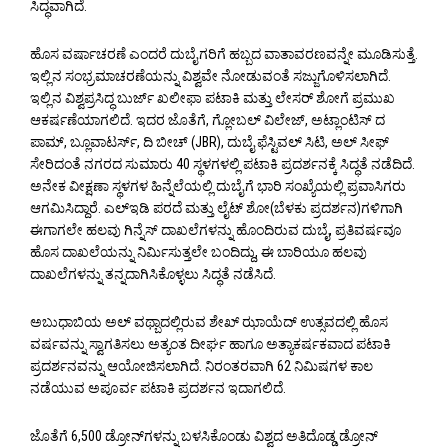
ಸಿದ್ಧವಾಗಿದೆ.
ಹೊಸ ವರ್ಷಾಚರಣೆ ಎಂದರೆ ದುಬೈಗರಿಗೆ ಹಬ್ಬದ ವಾತಾವರಣವನ್ನೇ ಮೂಡಿಸುತ್ತೆ.
ಇಲ್ಲಿನ ಸಂಭ್ರಮಾಚರಣೆಯನ್ನು ವಿಶ್ವವೇ ನೋಡುವಂತೆ ಸಜ್ಜುಗೊಳಿಸಲಾಗಿದೆ.
ಇಲ್ಲಿನ ವಿಶ್ವಪ್ರಸಿದ್ಧ ಬುರ್ಜ್ ಖಲೀಫಾ ಪಟಾಕಿ ಮತ್ತು ಲೇಸರ್ ಶೋಗೆ ಪ್ರಮುಖ
ಆಕರ್ಷಣೆಯಾಗಲಿದೆ. ಇದರ ಜೊತೆಗೆ, ಗ್ಲೋಬಲ್ ವಿಲೇಜ್, ಅಟ್ಲಾಂಟಿಸ್ ದ
ಪಾಮ್, ಬ್ಲೂವಾಟರ್ಸ್, ದಿ ಬೀಚ್ (JBR), ದುಬೈ ಫೆಸ್ಟಿವಲ್ ಸಿಟಿ, ಅಲ್ ಸೀಫ್
ಸೇರಿದಂತೆ ನಗರದ ಸುಮಾರು 40 ಸ್ಥಳಗಳಲ್ಲಿ ಪಟಾಕಿ ಪ್ರದರ್ಶನಕ್ಕೆ ಸಿದ್ಧತೆ ನಡೆದಿದೆ.
ಅನೇಕ ವೀಕ್ಷಣಾ ಸ್ಥಳಗಳ ಹಿನ್ನೆಲೆಯಲ್ಲಿ ದುಬೈಗೆ ಭಾರಿ ಸಂಖ್ಯೆಯಲ್ಲಿ ಪ್ರವಾಸಿಗರು
ಆಗಮಿಸಿದ್ದಾರೆ. ಎಲ್‌ಇಡಿ ಪರದೆ ಮತ್ತು ಲೈಟ್ ಶೋ(ಬೆಳಕು ಪ್ರದರ್ಶನ)ಗಳಿಗಾಗಿ
ಈಗಾಗಲೇ ಹಲವು ಗಿನ್ನೆಸ್ ದಾಖಲೆಗಳನ್ನು ಹೊಂದಿರುವ ದುಬೈ, ಪ್ರತಿವರ್ಷವೂ
ಹೊಸ ದಾಖಲೆಯನ್ನು ನಿರ್ಮಿಸುತ್ತಲೇ ಬಂದಿದ್ದು, ಈ ಬಾರಿಯೂ ಹಲವು
ದಾಖಲೆಗಳನ್ನು ತನ್ನದಾಗಿಸಿಕೊಳ್ಳಲು ಸಿದ್ಧತೆ ನಡೆಸಿದೆ.
ಅಬುಧಾಬಿಯ ಅಲ್ ವಥ್ಬಾದಲ್ಲಿರುವ ಶೇಖ್ ಝಾಯೆದ್ ಉತ್ಸವದಲ್ಲಿ ಹೊಸ
ವರ್ಷವನ್ನು ಸ್ವಾಗತಿಸಲು ಅತ್ಯಂತ ದೀರ್ಘ ಹಾಗೂ ಅತ್ಯಾಕರ್ಷಕವಾದ ಪಟಾಕಿ
ಪ್ರದರ್ಶನವನ್ನು ಆಯೋಜಿಸಲಾಗಿದೆ. ನಿರಂತರವಾಗಿ 62 ನಿಮಿಷಗಳ ಕಾಲ
ನಡೆಯುವ ಅಪೂರ್ವ ಪಟಾಕಿ ಪ್ರದರ್ಶನ ಇದಾಗಲಿದೆ.
ಜೊತೆಗೆ 6,500 ಡ್ರೋನ್‌ಗಳನ್ನು ಬಳಸಿಕೊಂಡು ವಿಶ್ವದ ಅತಿದೊಡ್ಡ ಡ್ರೋನ್