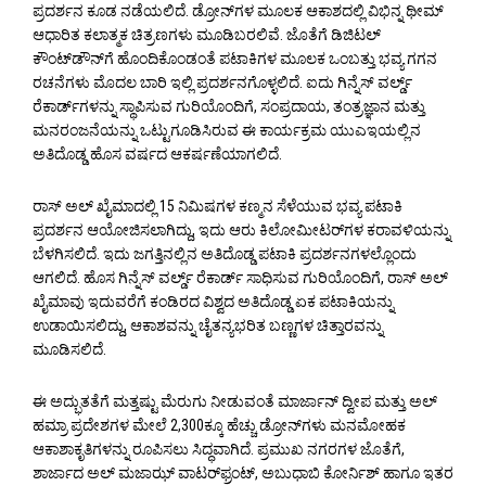
ಪ್ರದರ್ಶನ ಕೂಡ ನಡೆಯಲಿದೆ. ಡ್ರೋನ್‌ಗಳ ಮೂಲಕ ಆಕಾಶದಲ್ಲಿ ವಿಭಿನ್ನ ಥೀಮ್
ಆಧಾರಿತ ಕಲಾತ್ಮಕ ಚಿತ್ರಣಗಳು ಮೂಡಿಬರಲಿವೆ. ಜೊತೆಗೆ ಡಿಜಿಟಲ್
ಕೌಂಟ್‌ಡೌನ್‌ಗೆ ಹೊಂದಿಕೊಂಡಂತೆ ಪಟಾಕಿಗಳ ಮೂಲಕ ಒಂಬತ್ತು ಭವ್ಯ ಗಗನ
ರಚನೆಗಳು ಮೊದಲ ಬಾರಿ ಇಲ್ಲಿ ಪ್ರದರ್ಶನಗೊಳ್ಳಲಿದೆ. ಐದು ಗಿನ್ನೆಸ್ ವರ್ಲ್ಡ್
ರೆಕಾರ್ಡ್‌ಗಳನ್ನು ಸ್ಥಾಪಿಸುವ ಗುರಿಯೊಂದಿಗೆ, ಸಂಪ್ರದಾಯ, ತಂತ್ರಜ್ಞಾನ ಮತ್ತು
ಮನರಂಜನೆಯನ್ನು ಒಟ್ಟುಗೂಡಿಸಿರುವ ಈ ಕಾರ್ಯಕ್ರಮ ಯುಎಇಯಲ್ಲಿನ
ಅತಿದೊಡ್ಡ ಹೊಸ ವರ್ಷದ ಆಕರ್ಷಣೆಯಾಗಲಿದೆ.
ರಾಸ್ ಅಲ್ ಖೈಮಾದಲ್ಲಿ 15 ನಿಮಿಷಗಳ ಕಣ್ಮನ ಸೆಳೆಯುವ ಭವ್ಯ ಪಟಾಕಿ
ಪ್ರದರ್ಶನ ಆಯೋಜಿಸಲಾಗಿದ್ದು, ಇದು ಆರು ಕಿಲೋಮೀಟರ್‌ಗಳ ಕರಾವಳಿಯನ್ನು
ಬೆಳಗಿಸಲಿದೆ. ಇದು ಜಗತ್ತಿನಲ್ಲಿನ ಅತಿದೊಡ್ಡ ಪಟಾಕಿ ಪ್ರದರ್ಶನಗಳಲ್ಲೊಂದು
ಆಗಲಿದೆ. ಹೊಸ ಗಿನ್ನೆಸ್ ವರ್ಲ್ಡ್ ರೆಕಾರ್ಡ್ ಸಾಧಿಸುವ ಗುರಿಯೊಂದಿಗೆ, ರಾಸ್ ಅಲ್
ಖೈಮಾವು ಇದುವರೆಗೆ ಕಂಡಿರದ ವಿಶ್ವದ ಅತಿದೊಡ್ಡ ಏಕ ಪಟಾಕಿಯನ್ನು
ಉಡಾಯಿಸಲಿದ್ದು, ಆಕಾಶವನ್ನು ಚೈತನ್ಯಭರಿತ ಬಣ್ಣಗಳ ಚಿತ್ತಾರವನ್ನು
ಮೂಡಿಸಲಿದೆ.
ಈ ಅದ್ಭುತತೆಗೆ ಮತ್ತಷ್ಟು ಮೆರುಗು ನೀಡುವಂತೆ ಮಾರ್ಜಾನ್ ದ್ವೀಪ ಮತ್ತು ಅಲ್
ಹಮ್ರಾ ಪ್ರದೇಶಗಳ ಮೇಲೆ 2,300ಕ್ಕೂ ಹೆಚ್ಚು ಡ್ರೋನ್‌ಗಳು ಮನಮೋಹಕ
ಆಕಾಶಾಕೃತಿಗಳನ್ನು ರೂಪಿಸಲು ಸಿದ್ಧವಾಗಿದೆ. ಪ್ರಮುಖ ನಗರಗಳ ಜೊತೆಗೆ,
ಶಾರ್ಜಾದ ಅಲ್ ಮಜಾಝ್ ವಾಟರ್‌ಫ್ರಂಟ್, ಅಬುಧಾಬಿ ಕೋರ್ನಿಶ್ ಹಾಗೂ ಇತರ