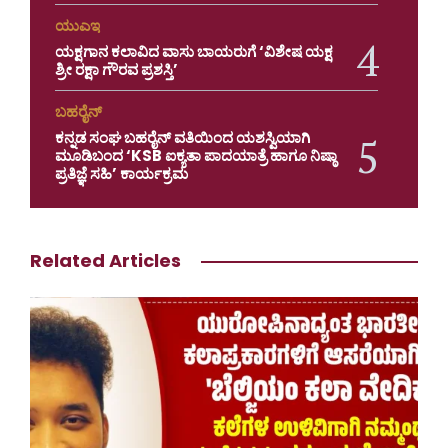
ಯುಎಇ
ಯಕ್ಷಗಾನ ಕಲಾವಿದ ವಾಸು ಬಾಯರುಗೆ ‘ವಿಶೇಷ ಯಕ್ಷ
ಶ್ರೀ ರಕ್ಷಾ ಗೌರವ ಪ್ರಶಸ್ತಿ’
ಬಹರೈನ್
ಕನ್ನಡ ಸಂಘ ಬಹರೈನ್ ವತಿಯಿಂದ ಯಶಸ್ವಿಯಾಗಿ
ಮೂಡಿಬಂದ ‘KSB ಐಕ್ಯತಾ ಪಾದಯಾತ್ರೆ ಹಾಗೂ ನಿಷ್ಠಾ
ಪ್ರತಿಜ್ಞೆ ಸಹಿ’ ಕಾರ್ಯಕ್ರಮ
Related Articles