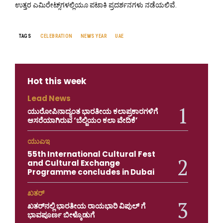
ಉತ್ತರ ಎಮಿರೇಟ್ಸ್‌ಗಳಲ್ಲಿಯೂ ಪಟಾಕಿ ಪ್ರದರ್ಶನಗಳು ನಡೆಯಲಿವೆ.
TAGS
CELEBRATION
NEWS YEAR
UAE
Hot this week
Lead News
ಯುರೋಪಿನಾದ್ಯಂತ ಭಾರತೀಯ ಕಲಾಪ್ರಕಾರಗಳಿಗೆ
ಆಸರೆಯಾಗಿರುವ ‘ಬೆಲ್ಜಿಯಂ ಕಲಾ ವೇದಿಕೆ’
ಯುಎಇ
55th International Cultural Fest
and Cultural Exchange
Programme concludes in Dubai
ಖತರ್
ಖತರ್‌ನಲ್ಲಿ ಭಾರತೀಯ ರಾಯಭಾರಿ ವಿಪುಲ್ ಗೆ
ಭಾವಪೂರ್ಣ ಬೀಳ್ಕೊಡುಗೆ