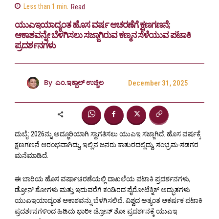
Less than 1
min.
Read
ಯುಎಇಯಾದ್ಯಂತ ಹೊಸ ವರ್ಷ ಆಚರಣೆಗೆ ಕ್ಷಣಗಣನೆ;
ಆಕಾಶವನ್ನೇ ಬೆಳಗಿಸಲು ಸಜ್ಜಾಗಿರುವ ಕಣ್ಮನ ಸೆಳೆಯುವ ಪಟಾಕಿ
ಪ್ರದರ್ಶನಗಳು
By
ಎಂ.ಇಕ್ಬಾಲ್ ಉಚ್ಚಿಲ
December 31, 2025
ದುಬೈ: 2026ನ್ನು ಅದ್ಧೂರಿಯಾಗಿ ಸ್ವಾಗತಿಸಲು ಯುಎಇ ಸಜ್ಜಾಗಿದೆ. ಹೊಸ ವರ್ಷಕ್ಕೆ
ಕ್ಷಣಗಣನೆ ಆರಂಭವಾಗಿದ್ದು, ಇಲ್ಲಿನ ಜನರು ಕಾತುರದಲ್ಲಿದ್ದು, ಸಂಭ್ರಮ-ಸಡಗರ
ಮನೆಮಾಡಿದೆ.
ಈ ಬಾರಿಯ ಹೊಸ ವರ್ಷಾಚರಣೆಯಲ್ಲಿ ದಾಖಲೆಯ ಪಟಾಕಿ ಪ್ರದರ್ಶನಗಳು,
ಡ್ರೋನ್ ಶೋಗಳು ಮತ್ತು ಇದುವರೆಗೆ ಕಂಡಿರದ ಪೈರೋಟೆಕ್ನಿಕ್ ಅದ್ಭುತಗಳು
ಯುಎಇಯಾದ್ಯಂತ ಆಕಾಶವನ್ನು ಬೆಳಗಿಸಲಿವೆ. ವಿಶ್ವದ ಅತ್ಯಂತ ಆಕರ್ಷಕ ಪಟಾಕಿ
ಪ್ರದರ್ಶನಗಳಿಂದ ಹಿಡಿದು ಭಾರೀ ಡ್ರೋನ್ ಶೋ ಪ್ರದರ್ಶನಕ್ಕೆ ಯುಎಇ