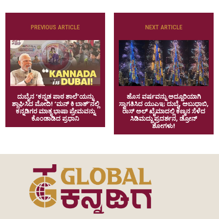
PREVIOUS ARTICLE
NEXT ARTICLE
ದುಬೈನ ‘ಕನ್ನಡ ಪಾಠ ಶಾಲೆ’ಯನ್ನು
ಹೊಸ ವರ್ಷವನ್ನು ಅದ್ದೂರಿಯಾಗಿ
ಶ್ಲಾಘಿಸಿದ ಮೋದಿ! ‘ಮನ್ ಕಿ ಬಾತ್’ನಲ್ಲಿ
ಸ್ವಾಗತಿಸಿದ ಯುಎಇ; ದುಬೈ, ಅಬುಧಾಬಿ,
ಕನ್ನಡಿಗರ ಮಾತೃ ಭಾಷಾ ಪ್ರೇಮವನ್ನು
ರಾಸ್ ಅಲ್ ಖೈಮಾದಲ್ಲಿ ಕಣ್ಮನ ಸೆಳೆದ
ಕೊಂಡಾಡಿದ ಪ್ರಧಾನಿ
ಸಿಡಿಮದ್ದು ಪ್ರದರ್ಶನ, ಡ್ರೋನ್
ಶೋಗಳು!