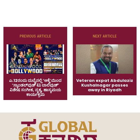
PREVIOUS ARTICLE
NEXT ARTICLE
ಎ.12ರಂದು ದುಬೈನಲ್ಲಿ ‘ಆಕ್ಮೆ’ಯಿಂದ
Veteran expat Abdulaziz
‘ಸ್ಯಾಂಡಲ್‌ವುಡ್ ಟು ಬಾಲಿವುಡ್’
Kushalnagar passes
ವಿಶೇಷ ಸಂಗೀತ, ನೃತ್ಯ, ಹಾಸ್ಯಮಯ
away in Riyadh
ಕಾರ್ಯಕ್ರಮ