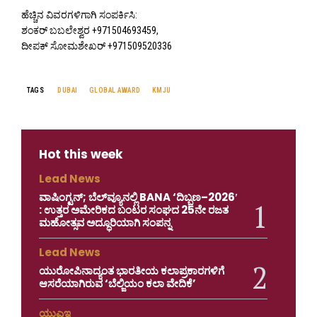
ಹೆಚ್ಚಿನ ವಿವರಗಳಿಗಾಗಿ ಸಂಪರ್ಕಿಸಿ:
ಶಂಕರ್ ಬಬಲೇಶ್ವರ +971504693459,
ದೀಪಕ್ ಸೋಮಶೇಖರ್ +971509520336
TAGS
DUBAI
GLOBAL AWARD
KMJU
Hot this week
Lead News
ವಾಷಿಂಗ್ಟನ್; ಬೆಲ್‌ವ್ಯೂನಲ್ಲಿ BANA ‘ದಿಬ್ಬಣ–2026′
: ಉತ್ತರ ಅಮೇರಿಕದ ಬಂಟರ ಸಂಘದ 25ನೇ ರಜತ
ಮಹೋತ್ಸವ ಅದ್ಧೂರಿಯಾಗಿ ಸಂಪನ್ನ
Lead News
ಯುರೋಪಿನಾದ್ಯಂತ ಭಾರತೀಯ ಕಲಾಪ್ರಕಾರಗಳಿಗೆ
ಆಸರೆಯಾಗಿರುವ ‘ಬೆಲ್ಜಿಯಂ ಕಲಾ ವೇದಿಕೆ’
ಯುಎಇ