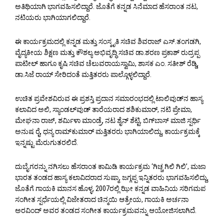
ಅತಿಥಿಯಾಗಿ ಭಾಗವಹಿಸಲಿದ್ದಾರೆ. ಜೊತೆಗೆ ಕನ್ನಡ ಸಿನೆಮಾದ ಹೆಸರಾಂತ ನಟ,
ನಟಿಯರು ಭಾಗಿಯಾಗಲಿದ್ದಾರೆ.
ಈ ಕಾರ್ಯಕ್ರಮದಲ್ಲಿ ಕನ್ನಡ ಮತ್ತು ಸಂಸ್ಕೃತಿ ಸಚಿವ ಶಿವರಾಜ್ ಎಸ್.ತಂಗಡಗಿ,
ವೈದ್ಯಕೀಯ ಶಿಕ್ಷಣ ಮತ್ತು ಕೌಶಲ್ಯ ಅಭಿವೃದ್ಧಿ ಸಚಿವ ಡಾ.ಶರಣ ಪ್ರಕಾಶ್ ರುದ್ರಪ್ಪ
ಪಾಟೀಲ್ ಹಾಗೂ ಕೃಷಿ ಸಚಿವ ಚೆಲುವರಾಯಸ್ವಾಮಿ, ಶಾಸಕ ಎಂ. ಸತೀಶ್ ರೆಡ್ಡಿ,
ಡಾ.ಸಿಜೆ ರಾಯ್ ಸೇರಿದಂತೆ ಮತ್ತಿತರರು ಪಾಲ್ಗೊಳ್ಳಲಿದ್ದಾರೆ.
ಉಚಿತ ಪ್ರವೇಶವಿರುವ ಈ ಪ್ರಶಸ್ತಿ ಪ್ರದಾನ ಸಮಾರಂಭದಲ್ಲಿ ಟಾಲಿವುಡ್‌ನ ಹಾಸ್ಯ
ಕಲಾವಿದ ಅಲಿ, ಸ್ಯಾಂಡಲ್‌ವುಡ್ ತಾರೆಯರಾದ ಶಶಿಕುಮಾರ್, ನಟಿ ಪ್ರೇಮಾ,
ಮೇಘನಾ ರಾಜ್, ಶರ್ಮಿಳಾ ಮಾಂಡ್ರೆ, ನಟ ಶೈನ್ ಶೆಟ್ಟಿ, ಬಿಗ್‌ಬಾಸ್‌ ಮಾಜಿ ಸ್ಪರ್ಧಿ
ಅನುಷ ರೈ, ಧನ್ಯ ರಾಮ್‌ಕುಮಾರ್‌ ಮತ್ತಿತರರು ಭಾಗಿಯಾಲಿದ್ದು, ಕಾರ್ಯಕ್ರಮಕ್ಕೆ
ಇನ್ನಷ್ಟು ಮೆರುಗುತರಲಿದೆ.
ದುಬೈಗರನ್ನು ನಗಿಸಲು ಹೆಸರಾಂತ ಕಾಮಿಡಿ ಕಾರ್ಯಕ್ರಮ ‘ಗಿಚ್ಚ ಗಿಲಿ ಗಿಲಿ’, ಮಜಾ
ಭಾರತ ತಂಡದ ಹಾಸ್ಯ ಕಲಾವಿದರಾದ ಸುಷ್ಮಾ, ಜಗ್ಗಪ್ಪ ಇನ್ನಿತರರು ಭಾಗವಹಿಸಲಿದ್ದು,
ಜೊತೆಗೆ ಗಾಯಕಿ ಮಾನಸ ಹೊಳ್ಳ, 2007ರಲ್ಲಿ ಝೀ ಕನ್ನಡ ವಾಹಿನಿಯ ಸರಿಗಮಪ
ಸಂಗೀತ ಸ್ಪರ್ಧೆಯಲ್ಲಿ ವಿಜೇತರಾದ ಚಿನ್ಮಯಿ ಆತ್ರೇಯ, ಗಾಯಕಿ ಅರ್ಚನಾ
ಅರವಿಂದ್‌ ಅವರ ತಂಡದ ಸಂಗೀತ ಕಾರ್ಯಕ್ರಮವನ್ನು ಆಯೋಜಿಸಲಾಗಿದೆ.