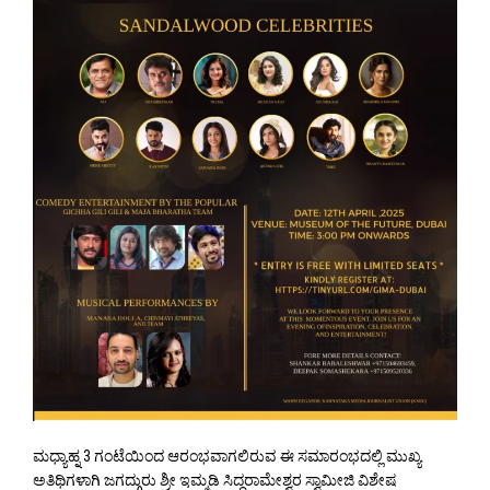
ಮಧ್ಯಾಹ್ನ 3 ಗಂಟೆಯಿಂದ ಆರಂಭವಾಗಲಿರುವ ಈ ಸಮಾರಂಭದಲ್ಲಿ ಮುಖ್ಯ
ಅತಿಥಿಗಳಾಗಿ ಜಗದ್ಗುರು ಶ್ರೀ ಇಮ್ಮಡಿ ಸಿದ್ಧರಾಮೇಶ್ವರ ಸ್ವಾಮೀಜಿ ವಿಶೇಷ