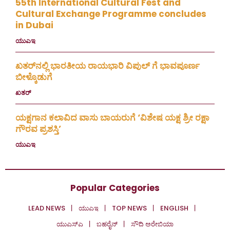
55th International Cultural Fest and
Cultural Exchange Programme concludes
in Dubai
ಯುಎಇ
July 30, 2026
ಖತರ್‌ನಲ್ಲಿ ಭಾರತೀಯ ರಾಯಭಾರಿ ವಿಪುಲ್ ಗೆ ಭಾವಪೂರ್ಣ
ಬೀಳ್ಕೊಡುಗೆ
ಖತರ್
July 28, 2026
ಯಕ್ಷಗಾನ ಕಲಾವಿದ ವಾಸು ಬಾಯರುಗೆ ‘ವಿಶೇಷ ಯಕ್ಷ ಶ್ರೀ ರಕ್ಷಾ
ಗೌರವ ಪ್ರಶಸ್ತಿ’
ಯುಎಇ
July 23, 2026
Popular Categories
LEAD NEWS
ಯುಎಇ
TOP NEWS
ENGLISH
ಯುಎಸ್‌ಎ
ಬಹರೈನ್
ಸೌದಿ ಅರೇಬಿಯಾ