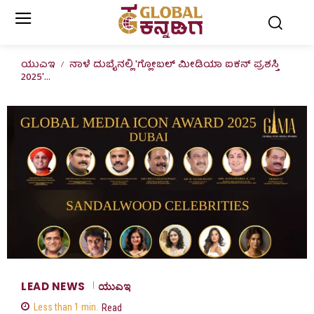
ಯುಎಇ
ನಾಳೆ ದುಬೈನಲ್ಲಿ 'ಗ್ಲೋಬಲ್ ಮೀಡಿಯಾ ಐಕನ್ ಪ್ರಶಸ್ತಿ
2025'...
LEAD NEWS
ಯುಎಇ
Less than 1
min.
Read