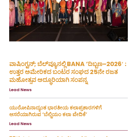
ವಾಷಿಂಗ್ಟನ್; ಬೆಲ್‌ವ್ಯೂನಲ್ಲಿ BANA ‘ದಿಬ್ಬಣ–2026′ :
ಉತ್ತರ ಅಮೇರಿಕದ ಬಂಟರ ಸಂಘದ 25ನೇ ರಜತ
ಮಹೋತ್ಸವ ಅದ್ಧೂರಿಯಾಗಿ ಸಂಪನ್ನ
Lead News
August 8, 2026
ಯುರೋಪಿನಾದ್ಯಂತ ಭಾರತೀಯ ಕಲಾಪ್ರಕಾರಗಳಿಗೆ
ಆಸರೆಯಾಗಿರುವ ‘ಬೆಲ್ಜಿಯಂ ಕಲಾ ವೇದಿಕೆ’
Lead News
August 4, 2026