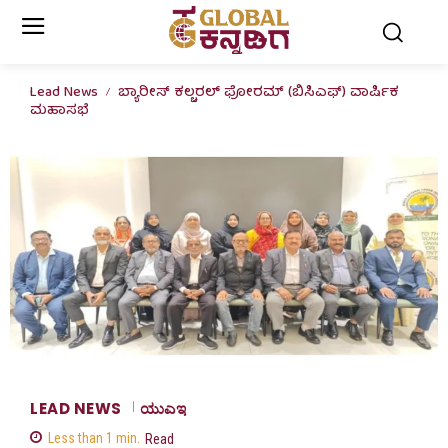
Lead News
ಬ್ಯಾರೀಸ್ ಕಲ್ಚರಲ್ ಫೋರಮ್ (ಬಿಸಿಎಫ್) ವಾರ್ಷಿಕ
ಮಹಾಸಭೆ
LEAD NEWS
ಯುಎಇ
Less than 1
min.
Read