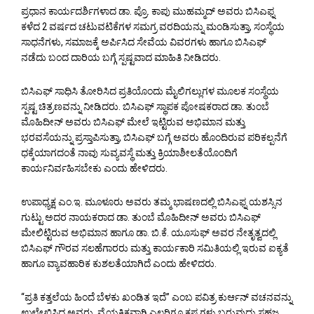
ಪ್ರಧಾನ ಕಾರ್ಯದರ್ಶಿಗಳಾದ ಡಾ. ಪ್ರೊ. ಕಾಪು ಮುಹಮ್ಮದ್ ಅವರು ಬಿಸಿಎಫ್ನ
ಕಳೆದ 2 ವರ್ಷದ ಚಟುವಟಿಕೆಗಳ ಸಮಗ್ರ ವರದಿಯನ್ನು ಮಂಡಿಸುತ್ತಾ, ಸಂಸ್ಥೆಯ
ಸಾಧನೆಗಳು, ಸಮಾಜಕ್ಕೆ ಅರ್ಪಿಸಿದ ಸೇವೆಯ ವಿವರಗಳು ಹಾಗೂ ಬಿಸಿಎಫ್
ನಡೆದು ಬಂದ ದಾರಿಯ ಬಗ್ಗೆ ಸ್ಪಷ್ಟವಾದ ಮಾಹಿತಿ ನೀಡಿದರು.
ಬಿಸಿಎಫ್ ಸಾಧಿಸಿ ತೋರಿಸಿದ ಪ್ರತಿಯೊಂದು ಮೈಲಿಗಲ್ಲುಗಳ ಮೂಲಕ ಸಂಸ್ಥೆಯ
ಸ್ಪಷ್ಟ ಚಿತ್ರಣವನ್ನು ನೀಡಿದರು. ಬಿಸಿಎಫ್ ಸ್ಥಾಪಕ ಪೋಷಕರಾದ ಡಾ. ತುಂಬೆ
ಮೊಹಿದೀನ್ ಅವರು ಬಿಸಿಎಫ್ ಮೇಲೆ ಇಟ್ಟಿರುವ ಅಭಿಮಾನ ಮತ್ತು
ಭರವಸೆಯನ್ನು ಪ್ರಸ್ತಾಪಿಸುತ್ತಾ, ಬಿಸಿಎಫ್ ಬಗ್ಗೆ ಅವರು ಹೊಂದಿರುವ ಪರಿಕಲ್ಪನೆಗೆ
ಧಕ್ಕೆಯಾಗದಂತೆ ನಾವು ಸುವ್ಯವಸ್ಥೆ ಮತ್ತು ಕ್ರಿಯಾಶೀಲತೆಯೊಂದಿಗೆ
ಕಾರ್ಯನಿರ್ವಹಿಸಬೇಕು ಎಂದು ಹೇಳಿದರು.
ಉಪಾಧ್ಯಕ್ಷ ಎಂ.ಇ. ಮೂಳೂರು ಅವರು ತಮ್ಮ ಭಾಷಣದಲ್ಲಿ ಬಿಸಿಎಫ್ನ ಯಶಸ್ಸಿನ
ಗುಟ್ಟು ಅದರ ನಾಯಕರಾದ ಡಾ. ತುಂಬೆ ಮೊಹಿದೀನ್ ಅವರು ಬಿಸಿಎಫ್
ಮೇಲಿಟ್ಟಿರುವ ಅಭಿಮಾನ ಹಾಗೂ ಡಾ. ಬಿ.ಕೆ. ಯೂಸುಫ್ ಅವರ ನೇತೃತ್ವದಲ್ಲಿ
ಬಿಸಿಎಫ್ ಗೌರವ ಸಲಹೆಗಾರರು ಮತ್ತು ಕಾರ್ಯಕಾರಿ ಸಮಿತಿಯಲ್ಲಿ ಇರುವ ಐಕ್ಯತೆ
ಹಾಗೂ ವ್ಯಾವಹಾರಿಕ ಕುಶಲತೆಯಾಗಿದೆ ಎಂದು ಹೇಳಿದರು.
“ಪ್ರತಿ ಕತ್ತಲೆಯ ಹಿಂದೆ ಬೆಳಕು ಖಂಡಿತ ಇದೆ” ಎಂಬ ಪವಿತ್ರ ಕುರ್ಆನ್ ವಚನವನ್ನು
ಉಲ್ಲೇಖಿಸಿದ ಅವರು, ವೈಯಕ್ತಿಕವಾಗಿ ಎಲ್ಲರಿಗೂ ಕಷ್ಟಗಳು ಬರುವುದು ಸಹಜ.