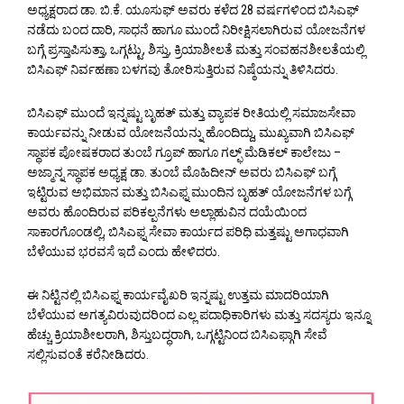
ಅಧ್ಯಕ್ಷರಾದ ಡಾ. ಬಿ.ಕೆ. ಯೂಸುಫ್ ಅವರು ಕಳೆದ 28 ವರ್ಷಗಳಿಂದ ಬಿಸಿಎಫ್
ನಡೆದು ಬಂದ ದಾರಿ, ಸಾಧನೆ ಹಾಗೂ ಮುಂದೆ ನಿರೀಕ್ಷಿಸಲಾಗಿರುವ ಯೋಜನೆಗಳ
ಬಗ್ಗೆ ಪ್ರಸ್ತಾಪಿಸುತ್ತಾ, ಒಗ್ಗಟ್ಟು, ಶಿಸ್ತು, ಕ್ರಿಯಾಶೀಲತೆ ಮತ್ತು ಸಂವಹನಶೀಲತೆಯಲ್ಲಿ
ಬಿಸಿಎಫ್ ನಿರ್ವಹಣಾ ಬಳಗವು ತೋರಿಸುತ್ತಿರುವ ನಿಷ್ಠೆಯನ್ನು ತಿಳಿಸಿದರು.
ಬಿಸಿಎಫ್ ಮುಂದೆ ಇನ್ನಷ್ಟು ಬೃಹತ್ ಮತ್ತು ವ್ಯಾಪಕ ರೀತಿಯಲ್ಲಿ ಸಮಾಜಸೇವಾ
ಕಾರ್ಯವನ್ನು ನೀಡುವ ಯೋಜನೆಯನ್ನು ಹೊಂದಿದ್ದು, ಮುಖ್ಯವಾಗಿ ಬಿಸಿಎಫ್
ಸ್ಥಾಪಕ ಪೋಷಕರಾದ ತುಂಬೆ ಗ್ರೂಪ್ ಹಾಗೂ ಗಲ್ಫ್ ಮೆಡಿಕಲ್ ಕಾಲೇಜು –
ಅಜ್ಮಾನ್ನ ಸ್ಥಾಪಕ ಅಧ್ಯಕ್ಷ ಡಾ. ತುಂಬೆ ಮೊಹಿದೀನ್ ಅವರು ಬಿಸಿಎಫ್ ಬಗ್ಗೆ
ಇಟ್ಟಿರುವ ಅಭಿಮಾನ ಮತ್ತು ಬಿಸಿಎಫ್ನ ಮುಂದಿನ ಬೃಹತ್ ಯೋಜನೆಗಳ ಬಗ್ಗೆ
ಅವರು ಹೊಂದಿರುವ ಪರಿಕಲ್ಪನೆಗಳು ಅಲ್ಲಾಹುವಿನ ದಯೆಯಿಂದ
ಸಾಕಾರಗೊಂಡಲ್ಲಿ, ಬಿಸಿಎಫ್ನ ಸೇವಾ ಕಾರ್ಯದ ಪರಿಧಿ ಮತ್ತಷ್ಟು ಅಗಾಧವಾಗಿ
ಬೆಳೆಯುವ ಭರವಸೆ ಇದೆ ಎಂದು ಹೇಳಿದರು.
ಈ ನಿಟ್ಟಿನಲ್ಲಿ ಬಿಸಿಎಫ್ನ ಕಾರ್ಯವೈಖರಿ ಇನ್ನಷ್ಟು ಉತ್ತಮ ಮಾದರಿಯಾಗಿ
ಬೆಳೆಯುವ ಅಗತ್ಯವಿರುವುದರಿಂದ ಎಲ್ಲ ಪದಾಧಿಕಾರಿಗಳು ಮತ್ತು ಸದಸ್ಯರು ಇನ್ನೂ
ಹೆಚ್ಚು ಕ್ರಿಯಾಶೀಲರಾಗಿ, ಶಿಸ್ತುಬದ್ಧರಾಗಿ, ಒಗ್ಗಟ್ಟಿನಿಂದ ಬಿಸಿಎಫ್ಗಾಗಿ ಸೇವೆ
ಸಲ್ಲಿಸುವಂತೆ ಕರೆನೀಡಿದರು.