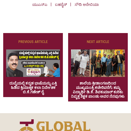
ಯುಎಸ್‌ಎ
ಬಹರೈನ್
ಸೌದಿ ಅರೇಬಿಯಾ
PREVIOUS ARTICLE
NEXT ARTICLE
ಶಾಲೆಯ ಕ್ರೀಡಾಂಗಣದಿಂದ
ದುಬೈಯಲ್ಲಿ ಕನ್ನಡ ಭಾಷೆಯನ್ನು ಎತ್ತಿ
ಮುಖ್ಯಮಂತ್ರಿ ಕಚೇರಿವರೆಗೆ; ತಮ್ಮ
ಹಿಡಿದ ಕ್ರಿಯಾತ್ಮಕ ಕಲಾ ನಿರ್ದೇಶಕ
ವಿದ್ಯಾರ್ಥಿ ಡಿ.ಕೆ. ಶಿವಕುಮಾರ್ ಕುರಿತು
ಬಿ.ಕೆ.ಗಣೇಶ್ ರೈ
ನಿವೃತ್ತ ಶಿಕ್ಷಕ ಪಾಂಡು ಅವರ ನೆನಪುಗಳು