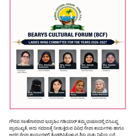
ಗೌರವ ಸಲಹೆಗಾರರಾದ ಇಬ್ರಾಹಿಂ ಗಡಿಯಾರ್ ತಮ್ಮ ಭಾಷಣದಲ್ಲಿ ಬಿಸಿಎಫ್ನ
ಪ್ರಾಮುಖ್ಯತೆ, ಅದು ಸಮಾಜಕ್ಕೆ ನೀಡುತ್ತಿರುವ ವಿವಿಧ ಸೇವಾ ಕಾರ್ಯಗಳು ಹಾಗೂ
ಅದರ ಸೇವಾ ಕಾರ್ಯಗಳಲ್ಲಿ ತೊಡಗಿಸಿಕೊಳ್ಳುವ ಶಿಸ್ತು ಮತ್ತು ನಿಷ್ಠೆಯ ಬಗ್ಗೆ