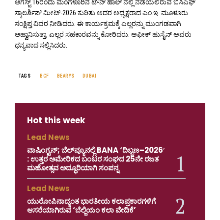
ಆಗಸ್ಟ್ 16ರಂದು ಮಂಗಳೂರಿನ ಟೌನ್ ಹಾಲ್ ನಲ್ಲಿ ನಡೆಯಲಿರುವ ಬಿಸಿಎಫ್
ಸ್ಕಾಲರ್ಶಿಪ್ ಮೀಟ್-2026 ಕುರಿತು ಅದರ ಅಧ್ಯಕ್ಷರಾದ ಎಂ.ಇ. ಮೂಳೂರು
ಸಂಕ್ಷಿಪ್ತ ವಿವರ ನೀಡಿದರು. ಈ ಕಾರ್ಯಕ್ರಮಕ್ಕೆ ಎಲ್ಲರನ್ನು ಮುಂಗಡವಾಗಿ
ಆಹ್ವಾನಿಸುತ್ತಾ, ಎಲ್ಲರ ಸಹಕಾರವನ್ನು ಕೋರಿದರು. ಅಫೀಕ್ ಹುಸೈನ್ ಅವರು
ಧನ್ಯವಾದ ಸಲ್ಲಿಸಿದರು.
TAGS
BCF
BEARYS
DUBAI
Hot this week
Lead News
ವಾಷಿಂಗ್ಟನ್; ಬೆಲ್‌ವ್ಯೂನಲ್ಲಿ BANA ‘ದಿಬ್ಬಣ–2026′
: ಉತ್ತರ ಅಮೇರಿಕದ ಬಂಟರ ಸಂಘದ 25ನೇ ರಜತ
ಮಹೋತ್ಸವ ಅದ್ಧೂರಿಯಾಗಿ ಸಂಪನ್ನ
Lead News
ಯುರೋಪಿನಾದ್ಯಂತ ಭಾರತೀಯ ಕಲಾಪ್ರಕಾರಗಳಿಗೆ
ಆಸರೆಯಾಗಿರುವ ‘ಬೆಲ್ಜಿಯಂ ಕಲಾ ವೇದಿಕೆ’