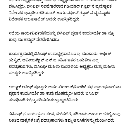
ವಹಿಸಿದ್ದರು. ಬಿಸಿಎಫ್ ಸಲಹೆಗಾರರಾದ ಗಡಿಯಾರ್ ಗ್ರೂಪ್ ನ ವ್ಯವಸ್ಥಾಪಕ
ನಿರ್ದೇಶಕ ಇಬ್ರಾಹಿಂ ಗಡಿಯಾರ್, ಹಾಗೂ ನಫೀಸ್ ಗ್ರೂಪ್ ನ ವ್ಯವಸ್ಥಾಪಕ
ನಿರ್ದೇಶಕ ಅಬೂಸಾಲಿಹ್ ಅವರು ಉಪಸ್ಥಿತರಿದ್ದರು.
ಸಭೆಯ ಕಾರ್ಯನಿರ್ವಹಣೆಯನ್ನು ಬಿಸಿಎಫ್ ಪ್ರಧಾನ ಕಾರ್ಯದರ್ಶಿ ಡಾ. ಪ್ರೊ.
ಕಾಪು ಮುಹಮ್ಮದ್ ನೆರವೇರಿಸಿದರು.
ಕಾರ್ಯಕ್ರಮದಲ್ಲಿ ಬಿಸಿಎಫ್ ಉಪಾಧ್ಯಕ್ಷರಾದ ಎಂ.ಇ. ಮೂಳೂರು, ಅಫೀಕ್
ಹುಸೈನ್, ಅಮೀರುದ್ದೀನ್ ಎಸ್.ಐ. ಸಹಿತ ಇತರ ಬಹುತೇಕ ಎಲ್ಲ
ಪದಾಧಿಕಾರಿಗಳು, ಬಿಸಿಎಫ್ ಮಹಿಳಾ ಮಂಡಳಿಯ ಅಧ್ಯಕ್ಷರು ಮತ್ತು ಮಹಿಳಾ
ಸದಸ್ಯರು ಉಪಸ್ಥಿತರಿದ್ದರು.
ಅಬ್ದುಲ್ ಲತೀಫ್ ಪುತ್ತೂರು ಅವರ ಖಿರಾಅತ್‌ನೊಂದಿಗೆ ಸಭೆ ಪ್ರಾರಂಭವಾಯಿತು.
ಪ್ರಧಾನ ಕಾರ್ಯದರ್ಶಿ ಡಾ. ಕಾಪು ಮೊಹಮ್ಮದ್ ಅವರು ಬಿಸಿಎಫ್
ಪದಾಧಿಕಾರಿಗಳನ್ನು ಪರಿಚಯಿಸುತ್ತಾ ಸ್ವಾಗತಿಸಿದರು.
ಬಿಸಿಎಫ್ ನ ಕಾರ್ಯಕ್ರಮ, ಸೇವೆ, ಬೆಳವಣಿಗೆ, ಪರಿಣಾಮ ಹಾಗೂ ಅದರಲ್ಲಿ ತಾವು
ನೀಡಿದ ಪಾತ್ರಗಳ ಬಗ್ಗೆ ಪದಾಧಿಕಾರಿಗಳು ತಮ್ಮ ಅನಿಸಿಕೆಗಳನ್ನು ಮಂಡಿಸಿದರು.