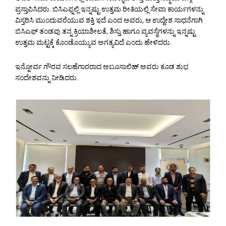
ಪ್ರಸ್ತಾಪಿಸಿದರು. ಬಿಸಿಎಫ್ನಲ್ಲಿ ಇನ್ನಷ್ಟು ಉತ್ತಮ ರೀತಿಯಲ್ಲಿ ಸೇವಾ ಕಾರ್ಯಗಳನ್ನು
ವಿಸ್ತರಿಸಿ ಮುಂದುವರೆಯುವ ಶಕ್ತಿ ಇದೆ ಎಂದ ಅವರು, ಆ ಉದ್ದೇಶ ಸಾಧನೆಗಾಗಿ
ಬಿಸಿಎಫ್ ತಂಡವು ತನ್ನ ಕ್ರಿಯಾಶೀಲತೆ, ಶಿಸ್ತು ಹಾಗೂ ವ್ಯವಸ್ಥೆಗಳನ್ನು ಇನ್ನಷ್ಟು
ಉತ್ತಮ ಮಟ್ಟಕ್ಕೆ ಕೊಂಡೊಯ್ಯುವ ಅಗತ್ಯವಿದೆ ಎಂದು ಹೇಳಿದರು.
ಇನ್ನೋರ್ವ ಗೌರವ ಸಲಹೆಗಾರರಾದ ಅಬೂಸಾಲಿಹ್ ಅವರು ಕೂಡ ಶುಭ
ಸಂದೇಶವನ್ನು ನೀಡಿದರು.