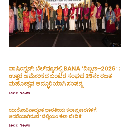
ವಾಷಿಂಗ್ಟನ್; ಬೆಲ್‌ವ್ಯೂನಲ್ಲಿ BANA ‘ದಿಬ್ಬಣ–2026′ :
ಉತ್ತರ ಅಮೇರಿಕದ ಬಂಟರ ಸಂಘದ 25ನೇ ರಜತ
ಮಹೋತ್ಸವ ಅದ್ಧೂರಿಯಾಗಿ ಸಂಪನ್ನ
Lead News
August 8, 2026
ಯುರೋಪಿನಾದ್ಯಂತ ಭಾರತೀಯ ಕಲಾಪ್ರಕಾರಗಳಿಗೆ
ಆಸರೆಯಾಗಿರುವ ‘ಬೆಲ್ಜಿಯಂ ಕಲಾ ವೇದಿಕೆ’
Lead News
August 4, 2026