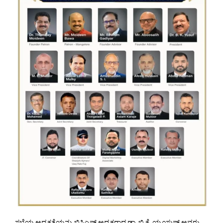
ಸಭೆಯ ಅಧ್ಯಕ್ಷತೆಯನ್ನು ಬಿಸಿಎಫ್ ಅಧ್ಯಕ್ಷರಾದ ಡಾ. ಬಿ.ಕೆ. ಯೂಸುಫ್ ಅವರು