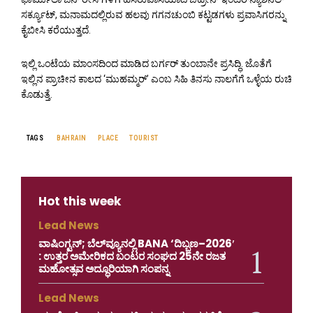
ಸರ್ಕ್ಯೂಟ್, ಮನಾಮದಲ್ಲಿರುವ ಹಲವು ಗಗನಚುಂಬಿ ಕಟ್ಟಡಗಳು ಪ್ರವಾಸಿಗರನ್ನು
ಕೈಬೀಸಿ ಕರೆಯುತ್ತದೆ.
ಇಲ್ಲಿ ಒಂಟೆಯ ಮಾಂಸದಿಂದ ಮಾಡಿದ ಬರ್ಗರ್ ತುಂಬಾನೇ ಪ್ರಸಿದ್ಧಿ. ಜೊತೆಗೆ
ಇಲ್ಲಿನ ಪ್ರಾಚೀನ ಕಾಲದ ‘ಮುಹಮ್ಮರ್’ ಎಂಬ ಸಿಹಿ ತಿನಸು ನಾಲಗೆಗೆ ಒಳ್ಳೆಯ ರುಚಿ
ಕೊಡುತ್ತೆ.
TAGS
BAHRAIN
PLACE
TOURIST
Hot this week
Lead News
ವಾಷಿಂಗ್ಟನ್; ಬೆಲ್‌ವ್ಯೂನಲ್ಲಿ BANA ‘ದಿಬ್ಬಣ–2026′
: ಉತ್ತರ ಅಮೇರಿಕದ ಬಂಟರ ಸಂಘದ 25ನೇ ರಜತ
ಮಹೋತ್ಸವ ಅದ್ಧೂರಿಯಾಗಿ ಸಂಪನ್ನ
Lead News