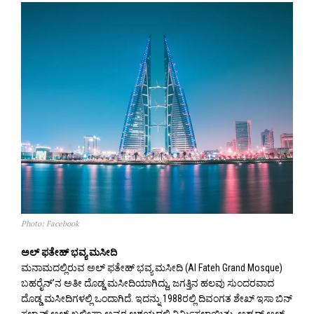
Photo: Facebook
ಅಲ್ ಫತೇಹ್ ಭವ್ಯ ಮಸೀದಿ
ಮನಾಮದಲ್ಲಿರುವ ಅಲ್ ಫತೇಹ್ ಭವ್ಯ ಮಸೀದಿ (Al Fateh Grand Mosque)
ಬಹರೈನ್’ನ ಅತೀ ದೊಡ್ಡ ಮಸೀದಿಯಾಗಿದ್ದು, ಜಗತ್ತಿನ ಹಲವು ಸುಂದರವಾದ
ದೊಡ್ಡ ಮಸೀದಿಗಳಲ್ಲಿ ಒಂದಾಗಿದೆ. ಇದನ್ನು 1988ರಲ್ಲಿ ದಿವಂಗತ ಶೇಖ್ ಇಸಾ ಬಿನ್
ಸಲ್ಮಾನ್ ಅಲ್ ಖಲೀಫಾ ಅವರ ಆಶ್ರಯದಲ್ಲಿ ನಿರ್ಮಿಸಲಾಯಿತು. ಅಹ್ಮದ್ ಅಲ್