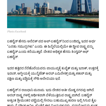
Photo:Facebook
ಬಹರೈನ್ ಹೆಸರು ಅರೆಬಿಕ್ ಪದ ಅಲ್-ಬಹರೈನ್’ನಿಂದ ಬಂದಿದ್ದು, ಇದರ ಅರ್ಥ
“ಎರಡು ಸಮುದ್ರಗಳು” ಎಂದು. ಈ ಹಿನ್ನೆಲೆಯಲ್ಲಿಯೇ ಈ ದ್ವೀಪ ರಾಷ್ಟ್ರವನ್ನು
ಬಹರೈನ್ ಎಂದು ಕರೆಯುತ್ತಾರೆ. ದೇಶದ ಅಧಿಕೃತ ಹೆಸರು ಕಿಂಗ್ಡಮ್ ಆಫ್
ಬಹರೈನ್.
ಇದರ ಹತ್ತಿರದ ನೆರೆಹೊರೆಯವರು ವಾಯುವ್ಯಕ್ಕೆ ಕುವೈತ್ ಮತ್ತು ಇರಾಕ್, ಉತ್ತರಕ್ಕೆ
ಇರಾನ್, ಆಗ್ನೇಯಕ್ಕೆ ಯುನೈಟೆಡ್ ಅರಬ್ ಎಮಿರೇಟ್ಸ್ ಮತ್ತು ಕತಾರ್ ಮತ್ತು
ದಕ್ಷಿಣ ಮತ್ತು ಪಶ್ಚಿಮಕ್ಕೆ ಸೌದಿ ಅರೇಬಿಯಾ ಇದೆ.
ಬಹರೈನ್’ನ ರಾಜಧಾನಿ ಮನಾಮ. ಇದು ದೇಶದ ಅತೀ ದೊಡ್ಡ ನಗರವು ಆಗಿದೆ.
ಅರಬ್ ರಾಷ್ಟ್ರಗಳಲ್ಲಿ ಆರ್ಥಿಕವಾಗಿ ಬೆಳೆಯುತ್ತಿರುವ ರಾಷ್ಟ್ರವಾಗಿದೆ. ಬಹರೈನ್
ಅತ್ಯಂತ ಶ್ರೀಮಂತರ ಪಟ್ಟಿಯಲ್ಲಿ ಸೇರಲು ಬಹುಮುಖ್ಯ ಕಾರಣ ಇಲ್ಲಿ ಸಿಗುವ ತೈಲ
ಹಾಗು ನೈಸರ್ಗಿಕ ಅನಿಲ. ಜೊತೆಗೆ ಈಗ ಮೀನುಗಳ ರಫ್ತು, ಪ್ರವಾಸೋದ್ಯಮ ಕೂಡ