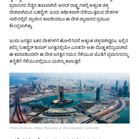
ಪ್ರವಾಸಿಗರ ನೆಚ್ಚಿನ ತಾಣವಾಗಿದೆ. ಅರಬ್ ರಾಷ್ಟ್ರಗಳಲ್ಲಿ ಅತ್ಯಂತ ಚಿಕ್ಕ
ದೇಶವಾಗಿರುವ ಬಹರೈನ್, ಇಂದು ಆರ್ಥಿಕವಾಗಿ ಬೆಳೆಯುತ್ತಿರುವ ದೇಶಗಳ
ಸಾಲಿನಲ್ಲಿದೆ. ಪ್ರಾಚೀನ ಕಾಲದಿಂದಲೂ ಈ ದೇಶ ವ್ಯಾಪಾರದ ಪ್ರಮುಖ
ಕೇಂದ್ರವಾಗಿತ್ತು.
ಇಂದು ಜಗತ್ತಿನ ಇತರ ದೇಶಗಳಿಗೆ ಹೋಲಿಸಿದರೆ ಅತ್ಯಂತ ಚಿಕ್ಕದಾಗಿದ್ದರೂ, ಇಲ್ಲಿನ
ಕರೆನ್ಸಿ ‘ಬಹರೈನ್ ದಿನಾರ್’ ಜಗತ್ತಿನಲ್ಲಿಯೇ ಎರಡನೇ ಅತೀ ದೊಡ್ಡ ಕರೆನ್ಸಿಯಾಗಿದೆ.
ಈ ಕಾರಣದಿಂದಲೇ ಈ ದೇಶ ಜಗತ್ತಿನ ಗಮನ ಸೆಳೆಯುವ ಜೊತೆಗೆ ಪ್ರವಾಸಿಗರನ್ನು
ತನ್ನೆಡೆಗೆ ಸೆಳೆಯುವಲ್ಲಿಯೂ ಯಶಸ್ಸು ಕಾಣುತ್ತಿದೆ.
Photo:Bahrain-Urban Planning & Development Authority