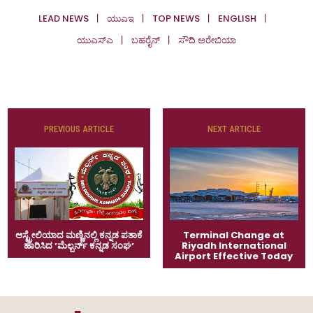
LEAD NEWS
ಯುಎಇ
TOP NEWS
ENGLISH
ಯುಎಸ್‌ಎ
ಬಹರೈನ್
ಸೌದಿ ಅರೇಬಿಯಾ
PREVIOUS ARTICLE
NEXT ARTICLE
ಆಸ್ಟ್ರೇಲಿಯಾದ ಮಣ್ಣಿನಲ್ಲಿ ಕನ್ನಡ ಪತಾಕೆ
Terminal Change at
ಹಾರಿಸಿದ ʼಮೆಲ್ಬರ್ನ್‌ ಕನ್ನಡ ಸಂಘʼ
Riyadh International
Airport Effective Today