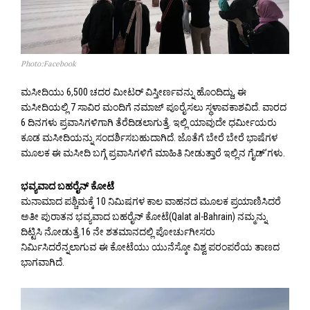
Photo:Facebook
ಮಸೀದಿಯು 6,500 ಚದರ ಮೀಟರ್ ವಿಸ್ತೀರ್ಣವನ್ನು ಹೊಂದಿದ್ದು, ಈ
ಮಸೀದಿಯಲ್ಲಿ 7 ಸಾವಿರ ಮಂದಿಗೆ ನಮಾಜ್ ಪೂರೈಸಲು ಸ್ಥಳಾವಕಾಶವಿದೆ. ವಾರದ
6 ದಿನಗಳು ಪ್ರವಾಸಿಗಳಿಗಾಗಿ ತೆರೆದಿಡಲಾಗುತ್ತೆ. ಇಲ್ಲಿ ಯಾವುದೇ ಧರ್ಮೀಯರು
ಕೂಡ ಮಸೀದಿಯನ್ನು ಸಂದರ್ಶಿಸಬಹುದಾಗಿದೆ. ಜೊತೆಗೆ ಬೇರೆ ಬೇರೆ ಭಾಷೆಗಳ
ಮೂಲಕ ಈ ಮಸೀದಿ ಬಗ್ಗೆ ಪ್ರವಾಸಿಗಳಿಗೆ ಮಾಹಿತಿ ನೀಡುತ್ತಾರೆ ಇಲ್ಲಿನ ಗೈಡ್’ಗಳು.
ಭವ್ಯವಾದ ಬಹರೈನ್ ಕೋಟೆ
ಮನಾಮಾದ ಪಶ್ಚಿಮಕ್ಕೆ 10 ನಿಮಿಷಗಳ ಕಾಲ ವಾಹನದ ಮೂಲಕ ಪ್ರಯಾಣಿಸಿದರೆ
ಅತೀ ಪುರಾತನ ಭವ್ಯವಾದ ಬಹರೈನ್ ಕೋಟೆ(Qalat al-Bahrain) ನಮ್ಮನ್ನು
ದಿಟ್ಟಿಸಿ ನೋಡುತ್ತೆ.16 ನೇ ಶತಮಾನದಲ್ಲಿ ಪೋರ್ಚುಗೀಸರು
ನಿರ್ಮಿಸಿದರೆನ್ನಲಾಗುವ ಈ ಕೋಟೆಯು ಯುನೆಸ್ಕೋ ವಿಶ್ವ ಪರಂಪರೆಯ ತಾಣದ
ಭಾಗವಾಗಿದೆ.