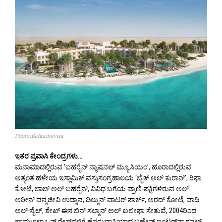
Photo:Bahrainevisa
ಇತರ ಪ್ರವಾಸಿ ಕೇಂದ್ರಗಳು…
ಮನಾಮಾದಲ್ಲಿರುವ ‘ಬಹರೈನ್ ನ್ಯಾಷನಲ್ ಮ್ಯೂಸಿಯಂ’, ಹೂರಾದಲ್ಲಿರುವ
ಅತ್ಯಂತ ಹಳೇಯ ಇಸ್ಲಾಮಿಕ್ ವಸ್ತುಸಂಗ್ರಹಾಲಯ ‘ಬೈತ್ ಅಲ್ ಕುರಾನ್’, ರಿಫಾ
ಕೋಟೆ, ಬಾಬ್ ಅಲ್ ಬಹರೈನ್, ವಿವಿಧ ಬಗೆಯ ಪ್ರಾಣಿ-ಪಕ್ಷಿಗಳಿರುವ ಅಲ್
ಅರೀನ್ ವನ್ಯಜೀವಿ ಉದ್ಯಾನ, ದಿಲ್ಮುನ್ ವಾಟರ್ ಪಾರ್ಕ್, ಅರದ್ ಕೋಟೆ, ವಾದಿ
ಅಲ್-ಸೈಲ್, ಶೇಖ್ ಈಸ ಬಿನ್ ಸಲ್ಮಾನ್ ಅಲ್ ಖಲೀಫಾ ಸೇತುವೆ, 2004ರಿಂದ
ಫಾರ್ಮುಲಾ ಒನ್ ರೇಸ್‌ಗಳಿಗೆ ಹೆಸರುವಾಸಿಯಾದ ಬಹ್ರೇನ್ ಇಂಟರ್‌ನ್ಯಾಶನಲ್