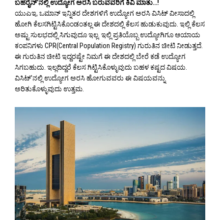
ಬಹರೈನ್’ನಲ್ಲಿ ಉದ್ಯೋಗ ಅರಸಿ ಬರುವವರಿಗೆ ಕಿವಿ ಮಾತು…!
ಯುಎಇ, ಒಮಾನ್ ಇನ್ನಿತರ ದೇಶಗಳಿಗೆ ಉದ್ಯೋಗ ಅರಸಿ ವಿಸಿಟ್ ವೀಸಾದಲ್ಲಿ
ಹೋಗಿ ಕೆಲಸಗಿಟ್ಟಿಸಿಕೊಂಡಂತಲ್ಲ ಈ ದೇಶದಲ್ಲಿ ಕೆಲಸ ಹುಡುಕುವುದು. ಇಲ್ಲಿ ಕೆಲಸ
ಅಷ್ಟು ಸುಲಭದಲ್ಲಿ ಸಿಗುವುದೂ ಇಲ್ಲ. ಇಲ್ಲಿ ಪ್ರತಿಯೊಬ್ಬ ಉದ್ಯೋಗಿಗೂ ಆಯಾಯ
ಕಂಪನಿಗಳು CPR(Central Population Registry) ಗುರುತಿನ ಚೀಟಿ ನೀಡುತ್ತದೆ.
ಈ ಗುರುತಿನ ಚೀಟಿ ಇದ್ದರಷ್ಟೇ ನಿಮಗೆ ಈ ದೇಶದಲ್ಲಿ ಬೇರೆ ಕಡೆ ಉದ್ಯೋಗ
ಸಿಗಬಹುದು. ಇಲ್ಲದಿದ್ದರೆ ಕೆಲಸ ಗಿಟ್ಟಿಸಿಕೊಳ್ಳುವುದು ಬಹಳ ಕಷ್ಟದ ವಿಷಯ.
ವಿಸಿಟ್’ನಲ್ಲಿ ಉದ್ಯೋಗ ಅರಸಿ ಹೋಗುವವರು ಈ ವಿಷಯವನ್ನು
ಅರಿತುಕೊಳ್ಳುವುದು ಉತ್ತಮ.