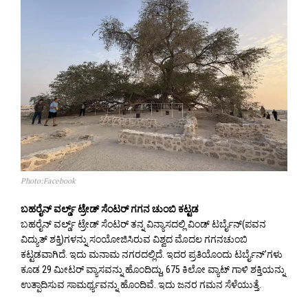
Photo:Facebook
ಬಹರೈನ್ ವರ್ಲ್ಡ್ ಟ್ರೇಡ್ ಸೆಂಟರ್ ಗಗನ ಚುಂಬಿ ಕಟ್ಟಡ
ಬಹರೈನ್ ವರ್ಲ್ಡ್ ಟ್ರೇಡ್ ಸೆಂಟರ್ ತನ್ನ ವಿನ್ಯಾಸದಲ್ಲಿ ವಿಂಡ್ ಟರ್ಬೈನ್‌(ಪವನ
ವಿದ್ಯುತ್ ಶಕ್ತಿ)ಗಳನ್ನು ಸಂಯೋಜಿಸಿರುವ ವಿಶ್ವದ ಮೊದಲ ಗಗನಚುಂಬಿ
ಕಟ್ಟಡವಾಗಿದೆ. ಇದು ಮನಾಮ ನಗರದಲ್ಲಿದೆ. ಇದರ ಪ್ರತಿಯೊಂದು ಟರ್ಬೈನ್’ಗಳು
ಕೂಡ 29 ಮೀಟರ್ ವ್ಯಾಸವನ್ನು ಹೊಂದಿದ್ದು, 675 ಕಿಲೋ ವ್ಯಾಟ್ ಗಾಳಿ ಶಕ್ತಿಯನ್ನು
ಉತ್ಪಾದಿಸುವ ಸಾಮರ್ಥ್ಯವನ್ನು ಹೊಂದಿವೆ. ಇದು ಜನರ ಗಮನ ಸೆಳೆಯುತ್ತೆ.