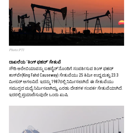
Photo:PTI
ದಾಖಲೆಯ ‘ಕಿಂಗ್ ಫಹದ್’ ಸೇತುವೆ
ಸೌದಿ ಅರೇಬಿಯಾವನ್ನು ಬಹರೈನ್’ನೊಂದಿಗೆ ಸಂಪರ್ಕಿಸುವ ಕಿಂಗ್ ಫಹದ್
ಕಾಸ್‌ವೇ(King Fahd Causeway) ಸೇತುವೆಯು 25 ಕಿಮೀ ಉದ್ದ ಮತ್ತು 23.3
ಮೀಟರ್ ಅಗಲವಿದೆ. ಇದನ್ನು 1987ರಲ್ಲಿ ನಿರ್ಮಿಸಲಾಗಿದೆ. ಈ ಸೇತುವೆಯು
ಸಮುದ್ರದ ಮಧ್ಯೆ ನಿರ್ಮಿಸಲಾಗಿದ್ದು, ಎರಡು ದೇಶಗಳ ಸಂಪರ್ಕ ಸೇತುವೆಯಾಗಿದೆ.
ಇದರಲ್ಲಿ ಪ್ರಯಾಣಿಸುವುದೇ ಒಂದು ಖುಷಿ.