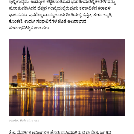
ಇಲ್ಲಿ ಉದ್ಯಮ, ಉದ್ಯೋಗ ಕಟ್ಟಿಕೊಂಡಿರುವ ಭಾರತೀಯರಲ್ಲಿ ಕೇರಳಿಗರನ್ನು
ಹೊರತುಪಡಿಸಿದರೆ ಹೆಚ್ಚಿನ ಸಂಖ್ಯೆಯಲ್ಲಿರುವುದು ಕರ್ನಾಟಕದ ಕರಾವಳಿ
ಭಾಗದವರು. ಇವರೆಲ್ಲಾ ಒಂದಲ್ಲ ಒಂದು ರೀತಿಯಲ್ಲಿ ಕನ್ನಡ, ತುಳು, ಬ್ಯಾರಿ,
ಕೊಂಕಣಿ, ಉರ್ದು ಸಂಘಟನೆಗಳ ಜೊತೆ ಅವಿನಾಭಾವ
ಸಂಬಂಧವಿಟ್ಟುಕೊಂಡವರು.
Photo: Bahrainevisa
ತೈಲ, ನೈಸರ್ಗಿಕ ಅನಿಲಗಳಿಗೆ ಹೆಸರುವಾಸಿಯಾಗಿರುವ ಈ ದೇಶ, ಜಗತ್ತಿನ