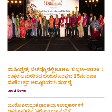
ವಾಷಿಂಗ್ಟನ್; ಬೆಲ್‌ವ್ಯೂನಲ್ಲಿ BANA ‘ದಿಬ್ಬಣ–2026′ :
ಉತ್ತರ ಅಮೇರಿಕದ ಬಂಟರ ಸಂಘದ 25ನೇ ರಜತ
ಮಹೋತ್ಸವ ಅದ್ಧೂರಿಯಾಗಿ ಸಂಪನ್ನ
Lead News
August 8, 2026
ಯುರೋಪಿನಾದ್ಯಂತ ಭಾರತೀಯ ಕಲಾಪ್ರಕಾರಗಳಿಗೆ
ಆಸರೆಯಾಗಿರುವ ‘ಬೆಲ್ಜಿಯಂ ಕಲಾ ವೇದಿಕೆ’