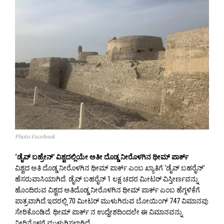
Photo:Facebook
‘ಡೈವ್ ಬಹ್ರೇನ್’ ವಿಶ್ವದಲ್ಲಿಯೇ ಅತೀ ದೊಡ್ಡ ನೀರೊಳಗಿನ ಥೀಮ್ ಪಾರ್ಕ್
ವಿಶ್ವದ ಅತಿ ದೊಡ್ಡ ನೀರೊಳಗಿನ ಥೀಮ್ ಪಾರ್ಕ್ ಎಂಬ ಖ್ಯಾತಿಗೆ ‘ಡೈವ್ ಬಹರೈನ್’
ಹೆಸರುವಾಸಿಯಾಗಿದೆ. ಡೈವ್ ಬಹರೈನ್ 1 ಲಕ್ಷ ಚದರ ಮೀಟರ್ ವಿಸ್ತೀರ್ಣವನ್ನು
ಹೊಂದಿರುವ ವಿಶ್ವದ ಅತಿದೊಡ್ಡ ನೀರೊಳಗಿನ ಥೀಮ್ ಪಾರ್ಕ್ ಎಂಬ ಹೆಗ್ಗಳಿಕೆಗೆ
ಪಾತ್ರವಾಗಿದೆ.ಇದರಲ್ಲಿ 70 ಮೀಟರ್ ಮುಳುಗಿರುವ ಬೋಯಿಂಗ್ 747 ವಿಮಾನವು
ಸೇರಿಕೊಂಡಿದೆ. ಥೀಮ್ ಪಾರ್ಕ್ ನ ಉದ್ದೇಶದಿಂದಲೇ ಈ ವಿಮಾನವನ್ನು
ನೀರಿನೊಳಗೆ ಮುಳುಗಿಸಲಾಗಿದೆ.