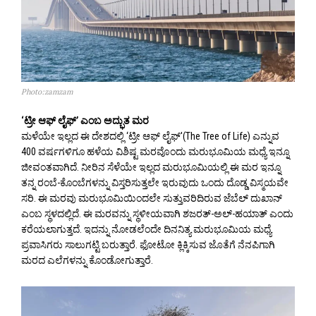
Photo:zamzam
‘ಟ್ರೀ ಆಫ್ ಲೈಫ್’ ಎಂಬ ಅದ್ಭುತ ಮರ
ಮಳೆಯೇ ಇಲ್ಲದ ಈ ದೇಶದಲ್ಲಿ ‘ಟ್ರೀ ಆಫ್ ಲೈಫ್'(The Tree of Life) ಎನ್ನುವ
400 ವರ್ಷಗಳಿಗೂ ಹಳೆಯ ವಿಶಿಷ್ಟ ಮರವೊಂದು ಮರುಭೂಮಿಯ ಮಧ್ಯೆ ಇನ್ನೂ
ಜೀವಂತವಾಗಿದೆ. ನೀರಿನ ಸೆಳೆಯೇ ಇಲ್ಲದ ಮರುಭೂಮಿಯಲ್ಲಿ ಈ ಮರ ಇನ್ನೂ
ತನ್ನ ರಂಬೆ-ಕೊಂಬೆಗಳನ್ನು ವಿಸ್ತರಿಸುತ್ತಲೇ ಇರುವುದು ಒಂದು ದೊಡ್ಡ ವಿಸ್ಮಯವೇ
ಸರಿ. ಈ ಮರವು ಮರುಭೂಮಿಯಿಂದಲೇ ಸುತ್ತುವರಿದಿರುವ ಜೆಬೆಲ್ ದುಖಾನ್
ಎಂಬ ಸ್ಥಳದಲ್ಲಿದೆ. ಈ ಮರವನ್ನು ಸ್ಥಳೀಯವಾಗಿ ಶಜರತ್-ಅಲ್-ಹಯಾತ್ ಎಂದು
ಕರೆಯಲಾಗುತ್ತದೆ. ಇದನ್ನು ನೋಡಲೆಂದೇ ದಿನನಿತ್ಯ ಮರುಭೂಮಿಯ ಮಧ್ಯೆ
ಪ್ರವಾಸಿಗರು ಸಾಲುಗಟ್ಟಿ ಬರುತ್ತಾರೆ. ಫೋಟೋ ಕ್ಲಿಕ್ಕಿಸುವ ಜೊತೆಗೆ ನೆನಪಿಗಾಗಿ
ಮರದ ಎಲೆಗಳನ್ನು ಕೊಂಡೋಗುತ್ತಾರೆ.