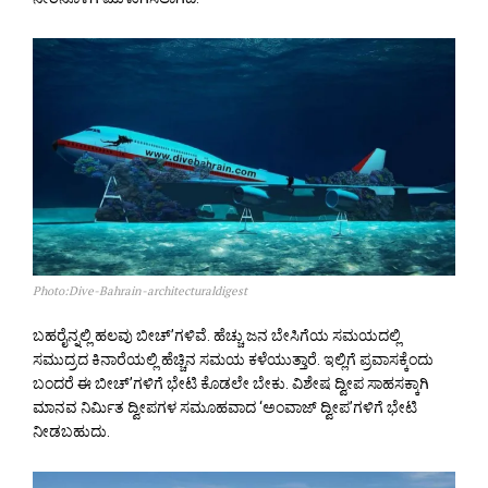
Photo:Dive-Bahrain-architecturaldigest
ಬಹರೈನ್ನಲ್ಲಿ ಹಲವು ಬೀಚ್’ಗಳಿವೆ. ಹೆಚ್ಚು ಜನ ಬೇಸಿಗೆಯ ಸಮಯದಲ್ಲಿ
ಸಮುದ್ರದ ಕಿನಾರೆಯಲ್ಲಿ ಹೆಚ್ಚಿನ ಸಮಯ ಕಳೆಯುತ್ತಾರೆ. ಇಲ್ಲಿಗೆ ಪ್ರವಾಸಕ್ಕೆಂದು
ಬಂದರೆ ಈ ಬೀಚ್’ಗಳಿಗೆ ಭೇಟಿ ಕೊಡಲೇ ಬೇಕು. ವಿಶೇಷ ದ್ವೀಪ ಸಾಹಸಕ್ಕಾಗಿ
ಮಾನವ ನಿರ್ಮಿತ ದ್ವೀಪಗಳ ಸಮೂಹವಾದ ‘ಅಂವಾಜ್ ದ್ವೀಪ’ಗಳಿಗೆ ಭೇಟಿ
ನೀಡಬಹುದು.