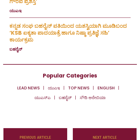
ಗೌರವ ಪ್ರಶಸ್ತಿ’
ಯುಎಇ
July 23, 2026
ಕನ್ನಡ ಸಂಘ ಬಹರೈನ್ ವತಿಯಿಂದ ಯಶಸ್ವಿಯಾಗಿ ಮೂಡಿಬಂದ
‘KSB ಐಕ್ಯತಾ ಪಾದಯಾತ್ರೆ ಹಾಗೂ ನಿಷ್ಠಾ ಪ್ರತಿಜ್ಞೆ ಸಹಿ’
ಕಾರ್ಯಕ್ರಮ
ಬಹರೈನ್
July 20, 2026
Popular Categories
LEAD NEWS
ಯುಎಇ
TOP NEWS
ENGLISH
ಯುಎಸ್‌ಎ
ಬಹರೈನ್
ಸೌದಿ ಅರೇಬಿಯಾ
PREVIOUS ARTICLE
NEXT ARTICLE