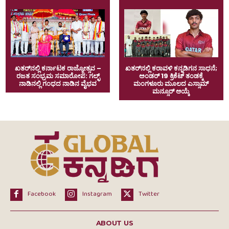
ಖತರ್‌ನಲ್ಲಿ ಕರ್ನಾಟಕ ರಾಜ್ಯೋತ್ಸವ –
ಖತರ್‌ನಲ್ಲಿ ಕರಾವಳಿ ಕನ್ನಡಿಗನ ಸಾಧನೆ;
ರಜತ ಸಂಭ್ರಮ ಸಮಾರೋಪ: ಗಲ್ಫ್
ಅಂಡರ್ 19 ಕ್ರಿಕೆಟ್ ತಂಡಕ್ಕೆ
ನಾಡಿನಲ್ಲಿ ಗಂಧದ ನಾಡಿನ ವೈಭವ
ಮಂಗಳೂರು ಮೂಲದ ಎಸ್ಸಾಮ್
ಮನ್ಸೂರ್ ಆಯ್ಕೆ
Facebook
Instagram
Twitter
ABOUT US