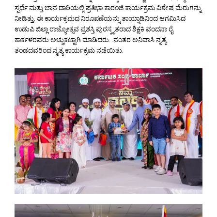
ಸ್ಪರ್ಧೆ ಮತ್ತು ಬಾನ ದಾರಿಯಲ್ಲಿ ಪ್ರತಿಭಾ ಕಾರಂಜಿ ಕಾರ್ಯಕ್ರಮ ವಿಶೇಷ ಮೆರುಗನ್ನು
ನೀಡಿತ್ತು. ಈ ಕಾರ್ಯಕ್ರಮದ ನಿರೂಪಣೆಯನ್ನು ತಾಯ್ನಾಡಿನಿಂದ ಆಗಮಿಸಿದ
ಉಡುಪಿ ಜಿಲ್ಲಾ ರಾಜ್ಯೋತ್ಸವ ಪ್ರಶಸ್ತಿ ಪುರಸ್ಕೃತರಾದ ಶಿಕ್ಷಕಿ ವಂದನಾ ರೈ
ಕಾರ್ಕಳರವರು ಅಚ್ಚುಕಟ್ಟಾಗಿ ಮಾಡಿದರು. .ನಂತರ ಅನಿವಾಸಿ ನೃತ್ಯ
ತಂಡದವರಿಂದ ನೃತ್ಯ ಕಾರ್ಯಕ್ರಮ ನಡೆಯಿತು.