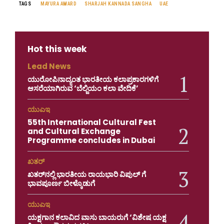
TAGS
MAYURA AWARD
SHARJAH KANNADA SANGHA
UAE
Hot this week
Lead News
ಯುರೋಪಿನಾದ್ಯಂತ ಭಾರತೀಯ ಕಲಾಪ್ರಕಾರಗಳಿಗೆ
ಆಸರೆಯಾಗಿರುವ ‘ಬೆಲ್ಜಿಯಂ ಕಲಾ ವೇದಿಕೆ’
ಯುಎಇ
55th International Cultural Fest
and Cultural Exchange
Programme concludes in Dubai
ಖತರ್
ಖತರ್‌ನಲ್ಲಿ ಭಾರತೀಯ ರಾಯಭಾರಿ ವಿಪುಲ್ ಗೆ
ಭಾವಪೂರ್ಣ ಬೀಳ್ಕೊಡುಗೆ
ಯುಎಇ
ಯಕ್ಷಗಾನ ಕಲಾವಿದ ವಾಸು ಬಾಯರುಗೆ ‘ವಿಶೇಷ ಯಕ್ಷ