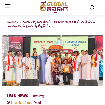
ಯುಎಇ
ರೊನಾಲ್ಡ್ ಮಾರ್ಟಿಸ್​ಗೆ ಶಾರ್ಜಾ ಕರ್ನಾಟಕ ಸಂಘದಿಂದ
'ಮಯೂರ-ವಿಶ್ವಮಾನ್ಯ ಕನ್ನಡಿಗ...
LEAD NEWS
ಯುಎಇ
Less than 1
min.
Read