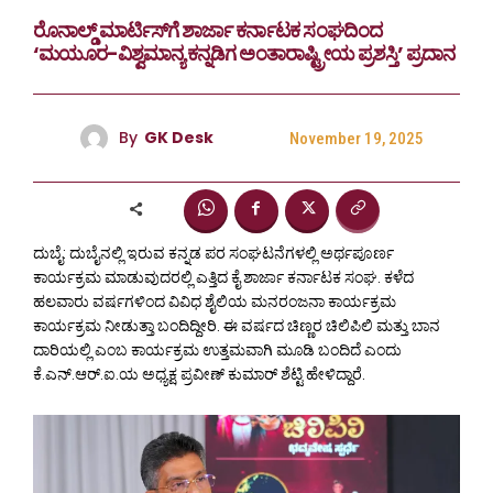
ರೊನಾಲ್ಡ್ ಮಾರ್ಟಿಸ್​ಗೆ ಶಾರ್ಜಾ ಕರ್ನಾಟಕ ಸಂಘದಿಂದ
‘ಮಯೂರ-ವಿಶ್ವಮಾನ್ಯ ಕನ್ನಡಿಗ ಅಂತಾರಾಷ್ಟ್ರೀಯ ಪ್ರಶಸ್ತಿ’ ಪ್ರದಾನ
By
GK Desk
November 19, 2025
ದುಬೈ: ದುಬೈನಲ್ಲಿ ಇರುವ ಕನ್ನಡ ಪರ ಸಂಘಟನೆಗಳಲ್ಲಿ ಅರ್ಥಪೂರ್ಣ
ಕಾರ್ಯಕ್ರಮ ಮಾಡುವುದರಲ್ಲಿ ಎತ್ತಿದ ಕೈ ಶಾರ್ಜಾ ಕರ್ನಾಟಕ ಸಂಘ. ಕಳೆದ
ಹಲವಾರು ವರ್ಷಗಳಿಂದ ವಿವಿಧ ಶೈಲಿಯ ಮನರಂಜನಾ ಕಾರ್ಯಕ್ರಮ
ಕಾರ್ಯಕ್ರಮ ನೀಡುತ್ತಾ ಬಂದಿದ್ದೀರಿ. ಈ ವರ್ಷದ ಚಿಣ್ಣರ ಚಿಲಿಪಿಲಿ ಮತ್ತು ಬಾನ
ದಾರಿಯಲ್ಲಿ ಎಂಬ ಕಾರ್ಯಕ್ರಮ ಉತ್ತಮವಾಗಿ ಮೂಡಿ ಬಂದಿದೆ ಎಂದು
ಕೆ.ಎನ್.ಆರ್.ಐ.ಯ ಅಧ್ಯಕ್ಷ ಪ್ರವೀಣ್ ಕುಮಾರ್ ಶೆಟ್ಟಿ ಹೇಳಿದ್ದಾರೆ.