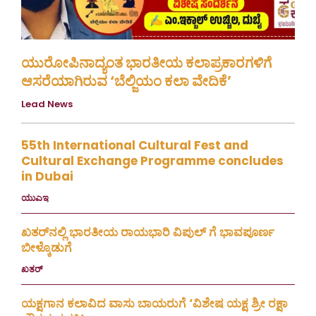
ಯುರೋಪಿನಾದ್ಯಂತ ಭಾರತೀಯ ಕಲಾಪ್ರಕಾರಗಳಿಗೆ
ಆಸರೆಯಾಗಿರುವ ‘ಬೆಲ್ಜಿಯಂ ಕಲಾ ವೇದಿಕೆ’
Lead News
August 4, 2026
55th International Cultural Fest and
Cultural Exchange Programme concludes
in Dubai
ಯುಎಇ
July 30, 2026
ಖತರ್‌ನಲ್ಲಿ ಭಾರತೀಯ ರಾಯಭಾರಿ ವಿಪುಲ್ ಗೆ ಭಾವಪೂರ್ಣ
ಬೀಳ್ಕೊಡುಗೆ
ಖತರ್
July 28, 2026
ಯಕ್ಷಗಾನ ಕಲಾವಿದ ವಾಸು ಬಾಯರುಗೆ ‘ವಿಶೇಷ ಯಕ್ಷ ಶ್ರೀ ರಕ್ಷಾ