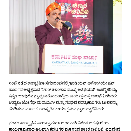
ಸಂಜೆ ನಡೆದ ಉದ್ಘಾಟನಾ ಸಮಾರಂಭದಲ್ಲಿ ಇಂಡಿಯನ್ ಅಸೋಸಿಯೇಷನ್
ಶಾರ್ಜಾದ ಅಧ್ಯಕ್ಷರಾದ ನಿಸಾರ್ ತಲಂಗಾರ ಮುಖ್ಯ ಅತಿಥಿಯಾಗಿ ಉಪಸ್ಥಿತರಿದ್ದು,
ಕನ್ನಡ ಬಾವುಟವನ್ನು ಧ್ವಜಾರೋಹಣಗೈದು ಕಾರ್ಯಕ್ರಮಕ್ಕೆ ಚಾಲನೆ ನೀಡಿದರು.
ಉದ್ಯಮಿ ಜೋಸೆಫ್ ಮಥಾಯಿಸ್ ಮತ್ತು ಸಂಘದ ಪದಾಧಿಕಾರಿಗಳು ದೀಪವನ್ನು
ಬೆಳಗಿಸುವ ಮೂಲಕ ಸಾಂಸ್ಕೃತಿಕ ಕಾರ್ಯಕ್ರಮವನ್ನು ಉದ್ಘಾಟಿಸಿದರು.
ನಂತರ ಸಾಂಸ್ಕೃತಿಕ ಕಾರ್ಯಕ್ರಮಗಳ‌ ಅಂಗವಾಗಿ ವಿಶೇಷ ಆಕರ್ಷಣಿಯ
ಕಾರ್ಯಕ್ರಮವಾದ ಅನಿವಾಸಿ ಕನ್ನಡಿಗರ ಮಕ್ಕಳಿಂದ ಚಿಣ್ಣರ ಚಿಲಿಪಿಲಿ, ಛದ್ಮವೇಷ