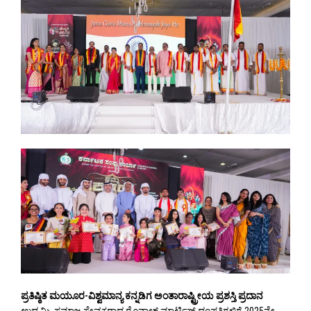
ಪ್ರತಿಷ್ಠಿತ ಮಯೂರ-ವಿಶ್ವಮಾನ್ಯ ಕನ್ನಡಿಗ ಅಂತಾರಾಷ್ಟ್ರೀಯ ಪ್ರಶಸ್ತಿ ಪ್ರದಾನ