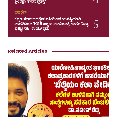
ಶ್ರೀ ರಕ್ಷಾ ಗೌರವ ಪ್ರಶಸ್ತಿ’
ಬಹರೈನ್
ಕನ್ನಡ ಸಂಘ ಬಹರೈನ್ ವತಿಯಿಂದ ಯಶಸ್ವಿಯಾಗಿ
ಮೂಡಿಬಂದ ‘KSB ಐಕ್ಯತಾ ಪಾದಯಾತ್ರೆ ಹಾಗೂ ನಿಷ್ಠಾ
ಪ್ರತಿಜ್ಞೆ ಸಹಿ’ ಕಾರ್ಯಕ್ರಮ
Related Articles