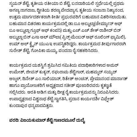
ಸ್ಮಯನ್ ಶೆಟ್ಟಿ, ತೃತೀಯ ರತೀಯಾ ಬಿ ಶೆಟ್ಟಿ, ಬನದಾರಿಯಲಿ ಸ್ಪರ್ಧೆಯಲ್ಲಿ ಪ್ರಥಮ
ಅಗಣ್ಯ ನಾಗರಾಜ, ದ್ವೀತಿಯ ಶರಣ್ಯ ವೇದವ್ಯಾಸ, ತೃತೀಯ ಸಂಜನಾ ನಿತ್ಯಾನಂದ,
ಉತ್ತಮ ಮಾರ್ಗದರ್ಶಕರಾಗಿ ಕೀರ್ತಿ ಪ್ರಭುರವರಿಗೆ ಬಹುಮಾನ ವಿತರಿಸಲಾಯಿತು.
ಬಹುಮಾನ ವಿತರಣಾ ಕಾರ್ಯಕ್ರಮದಲ್ಲಿ ಡಾ.ಬೂ ಅಬ್ದುಲ್ಲಾ(ಚೇರ್ಮ್ಯಾನ್ ಆಫ್
ಬೂ ಅಬ್ದುಲ್ಲಾ ಗ್ರೂಫ್ ಆಫ್ ಕಂಪನಿ) ಮತ್ತು ಎಚ್.ಎಚ್.ಶೇಕ್ ರಾಶೀದ್ ಬಿನ್
ಅಬ್ದುಲ್ಲಾ ಬಿನ್ ಎಸಾ ಅಲ್ ಮೌಲಾ( ಪ್ರಿನ್ಸ್-ಮೆಂಬರ್ ಆಫ್ ರೂಲಿಂಗ್ ಫ್ಯಾಮಿಲಿ),
ಉಮ್ ಅಲ್ ಕ್ವೈನ್ ಯುಎಇ ಉಪಸ್ಥಿತರಿದ್ದರು. ಕಾರ್ಯಕ್ರಮದ ತೀರ್ಪುಗಾರರಾಗಿ
ಸುರೇಶ್ ಶೆಟ್ಟಿ, ಗೋಪಿಕಾ ಮಯ್ಯ, ವಂದನಾ ರೈ ಸಹಕರಿಸಿದರು.
ಕಾರ್ಯಕ್ರಮದ ಯಶಸ್ವಿಗೆ ಶ್ರಮಿಸಿದ ಸಮಿತಿಯ ಪದಾಧಿಕಾರಿಗಳಾದ ಅಮರ್
ಉಮೇಶ್, ಜೀವನ್ ಕುಕ್ಯನ್, ರಘುರಾಮ ಶೆಟ್ಟಿಗಾರ್, ಮಹಮ್ಮದ್ ಸಯ್ಯದ್
ಅಜ್ಮಲ್, ದಿನೇಶ್ ಎಂ.ಸಾಲಿಯಾನ್, ರಿತೇಶ್ ಅಂಚನ್, ಪ್ರೇಮಾನಂದ ಮಾರ್ನಾಡ್
ಹಾಗೂ ಪ್ರಾಯೋಜಕರಿಗೆ ಅಧ್ಯಕ್ಷರಾದ ಸತೀಶ್ ಪೂಜಾರಿರವರು ಕೃತಜ್ಞತೆ
ಸಲ್ಲಿಸಿದರು. ಆರತಿ ಅಡಿಗ ಮತ್ತು ದೀಕ್ಷ ರೈ ಕಾರ್ಯಕ್ರಮವನ್ನು ನಿರೂಪಿಸಿದರು.
ಉಪಾಧ್ಯಕ್ಷರಾದ ವಿಶ್ವನಾಥ ಶೆಟ್ಟಿ ಸ್ವಾಗತಿಸಿ, ಪ್ರದಾನ ಕಾರ್ಯದರ್ಶಿ ವಿಘ್ನೇಶ್
ಕುಂದಾಪುರ ಧನ್ಯವಾದವಿತ್ತರು.
ವರದಿ: ವಿಜಯಕುಮಾರ್ ಶೆಟ್ಟಿ ಗಾಣದಮೂಲೆ ದುಬೈ