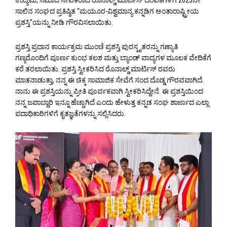
ಉದ್ಯಮಿ, ಸಮಾಜ ಸೇವಕರಾದ ರೊನಾಲ್ಡ್ ಮಾರ್ಟಿಸ್ ದಂಪತಿಗಳಿಗೆ 2025ನೇ
ಸಾಲಿನ ಸಂಘದ ಪ್ರತಿಷ್ಠಿತ “ಮಯೂರ-ವಿಶ್ವಮಾನ್ಯ ಕನ್ನಡಿಗ ಅಂತಾರಾಷ್ಟ್ರೀಯ
ಪ್ರಶಸ್ತಿ”ಯನ್ನು ನೀಡಿ ಗೌರವಿಸಲಾಯಿತು.
ಪ್ರಶಸ್ತಿ ಪ್ರದಾನ ಕಾರ್ಯಕ್ರಮ ಮುಂಚೆ ಪ್ರಶಸ್ತಿ ಪುರಸ್ಕೃತರನ್ನು ಗಣ್ಯಾತಿ
ಗಣ್ಯರೊಂದಿಗೆ ಪೂರ್ಣ ಕುಂಭ ಕಲಶ ಮತ್ತು ಬ್ಯಾಂಡ್ ವಾದ್ಯಗಳ ಮೂಲಕ ವೇದಿಕೆಗೆ
ಕರೆ ತರಲಾಯಿತು. ಪ್ರಶಸ್ತಿ ಸ್ವೀಕರಿಸಿದ ರೊನಾಲ್ಡ್ ಮಾರ್ಟಿಸ್ ರವರು
ಮಾತನಾಡುತ್ತಾ, ನನ್ನ ಈ ಚಿಕ್ಕ ಸಾಮಾಜಿಕ ಸೇವೆಗೆ ಸಂದ ದೊಡ್ಡ ಗೌರವವಾಗಿದೆ.
ನಾನು ಈ ಪ್ರಶಸ್ತಿಯನ್ನು ಪ್ರೀತಿ ಪೂರ್ವಕವಾಗಿ ಸ್ವೀಕರಿಸಿದ್ದೇನೆ. ಈ ಪ್ರಶಸ್ತಿಯಿಂದ
ನನ್ನ ಜವಾಬ್ದಾರಿ ಇನ್ನೂ ಹೆಚ್ಚಾಗಿದೆ ಎಂದು ಹೇಳುತ್ತ ಕನ್ನಡ ಸಂಘ ಶಾರ್ಜಾದ ಎಲ್ಲಾ
ಪದಾಧಿಕಾರಿಗಳಿಗೆ ಕೃತಜ್ಞತೆಗಳನ್ನು ಸಲ್ಲಿಸಿದರು.