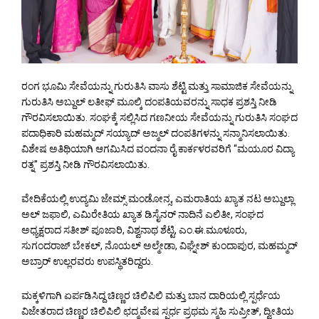
ರಂಗ ಭೂಮಿ ಸೇವೆಯನ್ನು ಗುರುತಿಸಿ ವಾಸು ಶೆಟ್ಟಿ ಮತ್ತು ಸಾಮಾಜಿಕ ಸೇವೆಯನ್ನು
ಗುರುತಿಸಿ ಅಬ್ದುಲ್ ಲತೀಫ್ ಮೂಲ್ಕಿ ದಂಪತಿಯವರನ್ನು ಸಾಧಕ ಪ್ರಶಸ್ತಿ ನೀಡಿ
ಗೌರವಿಸಲಾಯಿತು. ಸಂಘಕ್ಕೆ ಸಲ್ಲಿಸಿದ ಗಣನೀಯ ಸೇವೆಯನ್ನು ಗುರುತಿಸಿ ಸಂಘದ
ಪದಾಧಿಕಾರಿ ಮಹಮ್ಮದ್ ಸಯ್ಯಾದ್ ಅಜ್ಮಲ್ ದಂಪತಿಗಳನ್ನು ಸನ್ಮಾನಿಸಲಾಯಿತು.
ವಿಶೇಷ ಅತಿಥಿಯಾಗಿ ಆಗಮಿಸಿದ ವಂದನಾ ರೈ ಕಾರ್ಕಳರವರಿಗೆ “ಮಯೂರ ವಿದ್ಯಾ
ರತ್ನ” ಪ್ರಶಸ್ತಿ ನೀಡಿ ಗೌರವಿಸಲಾಯಿತು.
ವೇದಿಕೆಯಲ್ಲಿ ಉದ್ಯಮಿ ಜೇಮ್ಸ್ ಮಂಡೋನ್ಸ, ಎಮರಾತಿಯ ಖ್ಯಾತ ನಟ ಅಬ್ದುಲ್ಲಾ
ಅಲ್ ಜಫಾಲಿ, ಎಮಿರೇತಿಯ ಖ್ಯಾತ ಡಿಸೈನರ್ ನಾದಿನೆ ಎಲಿತೀ, ಸಂಘದ
ಅಧ್ಯಕ್ಷರಾದ ಸತೀಶ್ ಪೂಜಾರಿ, ವಿಶ್ವನಾಥ ಶೆಟ್ಟಿ, ಎಂ.ಈ.ಮೂಳೂರು,
ಸುಗಂದರಾಜ್ ಬೇಕಲ್, ನೊಯಲ್ ಅಲ್ಮೇಡಾ, ವಿಘ್ನೇಶ್ ಕುಂದಾಪುರ, ಮಹಮ್ಮದ್
ಅಬ್ರಾರ್ ಉಲ್ಲರವರು ಉಪಸ್ಥಿತರಿದ್ದರು.
ಮಕ್ಕಳಿಗಾಗಿ ಏರ್ಪಡಿಸಿದ್ದ ಚಿಣ್ಣರ ಚಿಲಿಪಿಲಿ ಮತ್ತು ಬಾನ ದಾರಿಯಲ್ಲಿ ಸ್ಪರ್ಧೆಯ
ವಿಜೇತರಾದ ಚಿಣ್ಣರ ಚಿಲಿಪಿಲಿ ಛದ್ಮವೇಷ ಸ್ಪರ್ಧ ಪ್ರಥಮ ಸ್ಮಹಿ ಸುಪ್ರೀತ್, ದ್ವೀತಿಯ