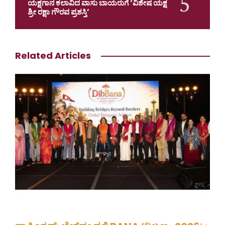
ಯಕ್ಷಗಾನ ಕಲಾವಿದ ವಾಸು ಬಾಯರುಗೆ ‘ವಿಶೇಷ ಯಕ್ಷ
ಶ್ರೀ ರಕ್ಷಾ ಗೌರವ ಪ್ರಶಸ್ತಿ’
Related Articles