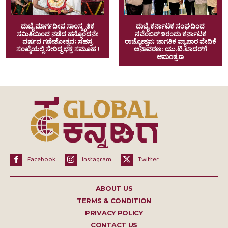
ದುಬೈ ಮಾರ್ಗದೀಪ ಸಾಂಸ್ಕೃತಿಕ
ದುಬೈ ಕರ್ನಾಟಕ ಸಂಘದಿಂದ
ಸಮಿತಿಯಿಂದ ನಡೆದ ಹನ್ನೊಂದನೇ
ನವೆಂಬರ್ 9ರಂದು ಕರ್ನಾಟಕ
ವರ್ಷದ ಗಣೇಶೋತ್ಸವ; ಸಹಸ್ರ
ರಾಜ್ಯೋತ್ಸವ; ಜಾಗತಿಕ ವ್ಯಾಪಾರ ವೇದಿಕೆ
ಸಂಖ್ಯೆಯಲ್ಲಿ ಸೇರಿದ್ದ ಭಕ್ತ ಸಮೂಹ !
ಅನಾವರಣ: ಯು.ಟಿ.ಖಾದರ್​ಗೆ
ಆಮಂತ್ರಣ
Facebook
Instagram
Twitter
ABOUT US
TERMS & CONDITION
PRIVACY POLICY
CONTACT US