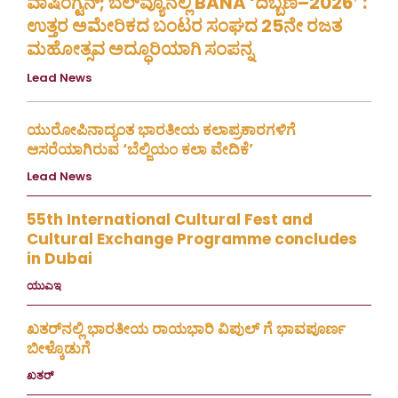
ವಾಷಿಂಗ್ಟನ್; ಬೆಲ್‌ವ್ಯೂನಲ್ಲಿ BANA ‘ದಿಬ್ಬಣ–2026′ :
ಉತ್ತರ ಅಮೇರಿಕದ ಬಂಟರ ಸಂಘದ 25ನೇ ರಜತ
ಮಹೋತ್ಸವ ಅದ್ಧೂರಿಯಾಗಿ ಸಂಪನ್ನ
Lead News
August 8, 2026
ಯುರೋಪಿನಾದ್ಯಂತ ಭಾರತೀಯ ಕಲಾಪ್ರಕಾರಗಳಿಗೆ
ಆಸರೆಯಾಗಿರುವ ‘ಬೆಲ್ಜಿಯಂ ಕಲಾ ವೇದಿಕೆ’
Lead News
August 4, 2026
55th International Cultural Fest and
Cultural Exchange Programme concludes
in Dubai
ಯುಎಇ
July 30, 2026
ಖತರ್‌ನಲ್ಲಿ ಭಾರತೀಯ ರಾಯಭಾರಿ ವಿಪುಲ್ ಗೆ ಭಾವಪೂರ್ಣ
ಬೀಳ್ಕೊಡುಗೆ
ಖತರ್
July 28, 2026