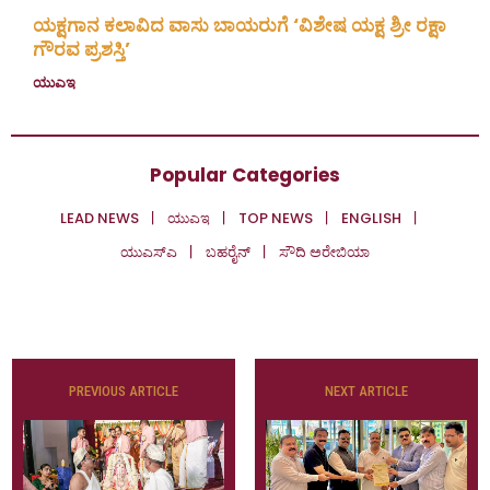
ಯಕ್ಷಗಾನ ಕಲಾವಿದ ವಾಸು ಬಾಯರುಗೆ ‘ವಿಶೇಷ ಯಕ್ಷ ಶ್ರೀ ರಕ್ಷಾ
ಗೌರವ ಪ್ರಶಸ್ತಿ’
ಯುಎಇ
July 23, 2026
Popular Categories
LEAD NEWS
ಯುಎಇ
TOP NEWS
ENGLISH
ಯುಎಸ್‌ಎ
ಬಹರೈನ್
ಸೌದಿ ಅರೇಬಿಯಾ
PREVIOUS ARTICLE
NEXT ARTICLE