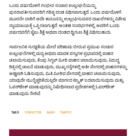
ಒಂದು ವರ್ಷದೊಳಗೆ ಗಂಭೀರ ಸಂಚಾರ ಉಲ್ಲಂಘನೆಯನ್ನು
ಪುನರಾವರ್ತಿಸುವವರಿಗೆ ಗರಿಷ್ಠ ದಂಡ ವಿಧಿಸಲಾಗುತ್ತದೆ. ಒಂದು ವರ್ಷದೊಳಗೆ
ಮೂರನೇ ಬಾರಿಗೆ ಅದೇ ಕಾನೂನನ್ನು ಉಲ್ಲಂಘಿಸುವವರ ದಾಖಲೆಗಳನ್ನು ವಿಶೇಷ
ನ್ಯಾಯಾಲಯಕ್ಕೆ ಒಪ್ಪಿಸಲಾಗುತ್ತದೆ. ಅಂತಹ ಸಂದರ್ಭಗಳಲ್ಲಿ, ಅವರಿಗೆ ಒಂದು
ವರ್ಷದವರೆಗೆ ಜೈಲು ಶಿಕ್ಷೆ ಅಥವಾ ದಂಡದ ದ್ವಿಗುಣ ಶಿಕ್ಷೆ ವಿಧಿಸಬಹುದು.
ಸಾರ್ವಜನಿಕ ಸುರಕ್ಷತೆಯ ಮೇಲೆ ಪರಿಣಾಮ ಬೀರುವ ಪ್ರಮುಖ ಸಂಚಾರ
ಉಲ್ಲಂಘನೆಗಳಲ್ಲಿ ಮದ್ಯ ಅಥವಾ ಮಾದಕ ವಸ್ತುಗಳ ಪ್ರಭಾವದಲ್ಲಿ ವಾಹನ
ಚಲಾಯಿಸುವುದು, ಕೆಂಪು ಸಿಗ್ನಲ್ ಮೀರಿ ವಾಹನ ಚಲಾಯಿಸುವುದು, ವಿರುದ್ಧ
ದಿಕ್ಕಿನಲ್ಲಿ ಚಾಲನೆ ಮಾಡುವುದು, ಮುಖ್ಯ ರಸ್ತೆಗಳಲ್ಲಿ ಅತೀ ವೇಗದಲ್ಲಿ ವಾಹನಗಳನ್ನು
ಅಡ್ಡಲಾಗಿ ಓಡಿಸುವುದು, ಮಿತಿ ಮೀರಿದ ವೇಗದಲ್ಲಿ ವಾಹನ ಚಲಾಯಿಸುವುದು,
ಯಾವುದೇ ಮುನ್ನೆಚ್ಚರಿಕೆಯಿಲ್ಲದೇ ಮಾರ್ಗದ ಟ್ರ್ಯಾಕ್ ಬದಲಾಯಿಸುವುದು ಮತ್ತು
ಓವರ್‌ಟೇಕ್ ಮಾಡುವುದನ್ನು ನಿಷೇಧಿಸಲಾದ ಪ್ರದೇಶಗಳಲ್ಲಿ ಓವರ್‌ಟೇಕ್
ಮಾಡುವುದು ಸೇರಿವೆ.
TAGS
CONVICTED
SAUDI
TRAFFIC