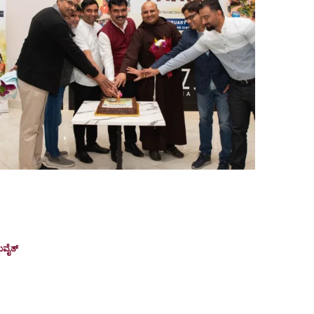
Konkani movie ‘My Dear Father’ thrills
audience in Kuwait with double
premiere shows
ುವೈತ್
February 21, 2026
uwait: The Konkani film My Dear Father was screened
n Kuwait with two premiere shows on February 5,
026,...