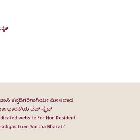
Kuwait Canara Welfare Association’s
General Body Meeting held
ುವೈತ್
March 4, 2025
uwait Canara Welfare Association (KCWA)
uccessfully conducted its General Body Meeting (GBM)
n Friday, February 28, 2025, at the...
ವಾಸಿ ಕನ್ನಡಿಗರಿಗಾಗಿಯೇ ಮೀಸಲಾದ
ರ್ತಾಭಾರತಿ'ಯ ವೆಬ್ ಸೈಟ್
dicated website for Non Resident
adigas from 'Vartha Bharati'