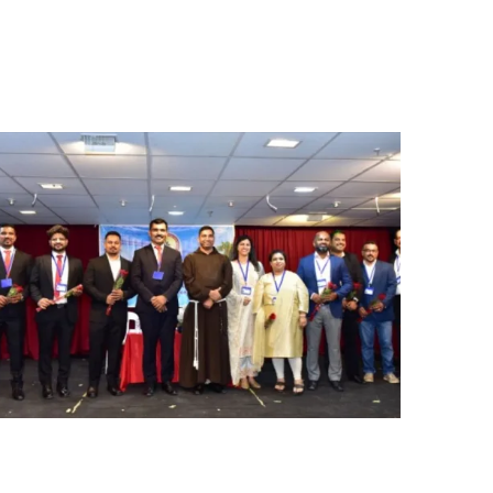
ುವೈತ್: 'ಕುವೈತ್ ಮಣಿಪುರ ಮುಸ್ಲಿಂ ಅಸೋಸಿಯೇಶನ್' ಇದರ
22ನೇ ವರ್ಷದ ಹಾಗೂ 2025ರ ವಾರ್ಷಿಕ ಮಹಾಸಭೆಯ
ಕಾರ್ಯಕ್ರಮವು ಸಂಘದ ಸ್ಥಾಪಕ ಗೌರವಾಧ್ಯಕ್ಷರಾದ ಸೈಯದ್
ಅಹಮದ್ ಅವರ...
KCWA holds general body meeting in
Salmiya