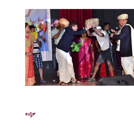
KCWA celebrates Konkani Diwas 2026,
Vodle Fest in grandeur
ಕುವೈತ್
February 7, 2026
Kuwait: The Konkani-speaking community in Kuwait
came together in large numbers to celebrate Konkani