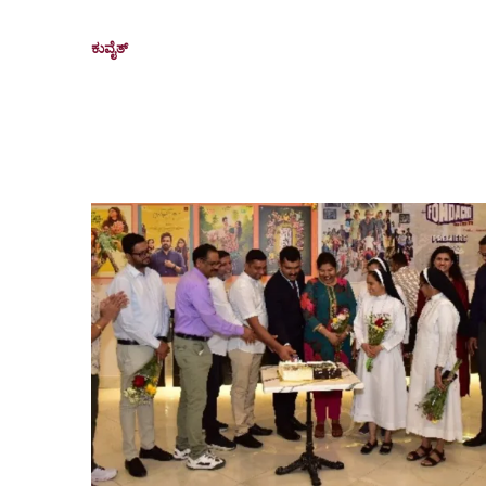
Garden
ಕುವೈತ್
November 22, 2025
Kuwait: The Kuwait Canara Welfare Association
(KCWA) organised its annual Family Picnic 2025 at
Mishref Garden on November 14,...