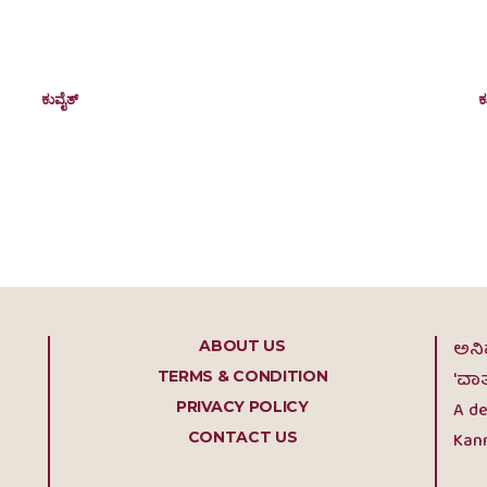
s
Prakash Godwin Pinto elected
president of KCWA for 2025-27
ಕುವೈತ್
April 3, 2025
ಕ
Kuwait: The Kuwait Canara Welfare Association
K
e
(KCWA) elected its new Executive Committee for the
s
2025-27 term during an Extra-Ordinary...
o
ABOUT US
ಅನಿ
TERMS & CONDITION
'ವಾ
PRIVACY POLICY
A de
CONTACT US
Kann