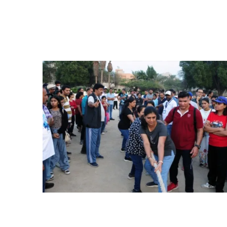
Diwas 2026 and Vodle Fest...
Kuwait: KCWA’s annual family picnic
draws over 600 attendees at Mishref