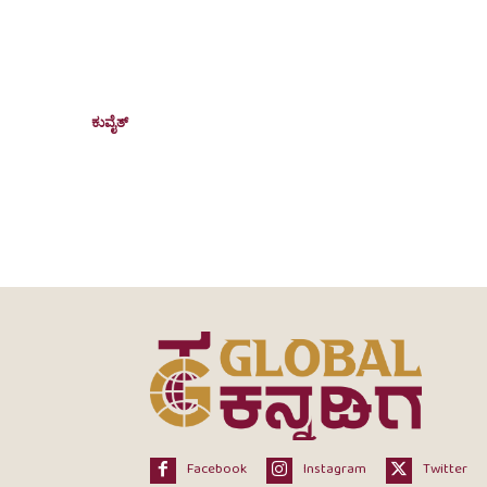
Konkani film Fondacho Misther create
history in Kuwait with four houseful
premiere shows
ಕುವೈತ್
September 2, 2025
Kuwait City: The Konkani movie Fondacho Misther mad
history in Kuwait with four simultaneous houseful
premiere shows on August...
Facebook
Instagram
Twitter