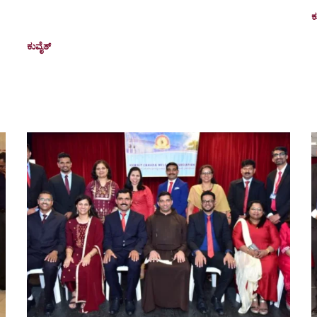
Charity to Over 3,100 Beneficiaries in
ಕ
India
K
ಕುವೈತ್
September 13, 2025
(
Kuwait: The Kuwait Canara Welfare Association
2
(KCWA) celebrated the Nativity of the Blessed Virgin
Mary, popularly known as Monthi...