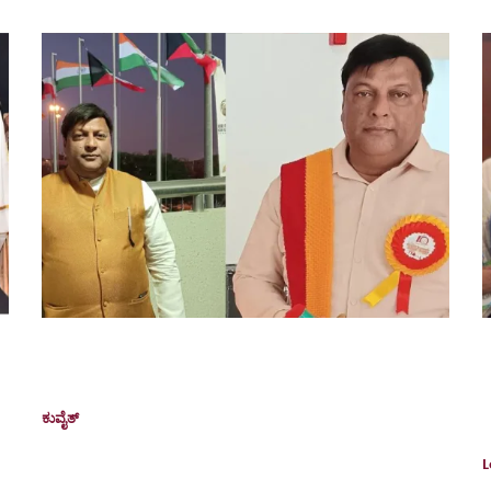
ಕುವೈತ್‌ನ ನೇರಂಬಳ್ಳಿ ಸುರೇಶ್ ರಾವ್​​ಗೆ ‘ಸಮಾಜ ಸೇವಾ ರತ್ನ
ಪ್ರಶಸ್ತಿ–2026’
ಅ
ಕುವೈತ್
January 12, 2026
ಆ
ಕುವೈತ್: ಸಂಘಟಕ, ಕಲಾವಿದ, ಲೇಖಕ, ಸಮಾಜಸೇವಕ,
ಕೋವಿಡ್ ವಾರಿಯರ್ ಆಗಿ ಸೇವೆ ಸಲ್ಲಿಸಿದ್ದ ನೇರಂಬಳ್ಳಿ ಸುರೇಶ್