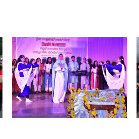
ಕ
ಶ್ಯಾಮ್ ರಾವ್, ಕುವೈತ್ ಅವರಿಗೆ ಕನ್ನಡ ಭವನದ
ಗೌರವಾನ್ವಿತ...
KCWA Celebrates Monthi Fest 2025
with Grandeur in Kuwait; Extends