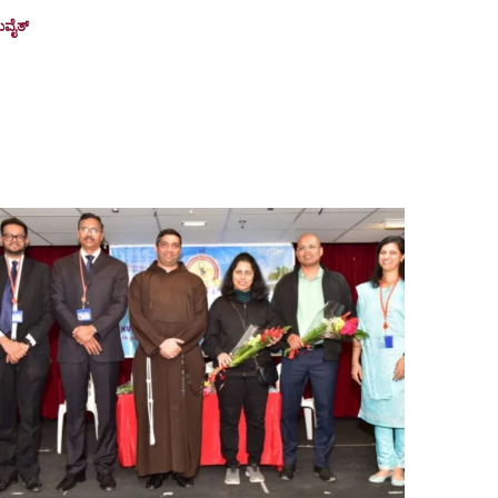
ುವೈತ್
September 8, 2025
uwait City: The Kuwait Canara Welfare Association
KCWA) held its General Body Meeting (GBM) on Friday,
9th August 2025,...