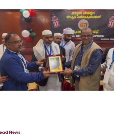
‘ಕುವೈತ್‌ ಮಣಿಪುರ ಮುಸ್ಲಿಂ ಅಸೋಸಿಯೇಶನ್’ನ
ಧ್ಯಕ್ಷರಾಗಿ ಝುಬೇ‌ರ್ ಶಾಬಾನ್, ಪ್ರ.ಕಾರ್ಯದರ್ಶಿ
ಇಬ್ರಾಹಿಂ CH, ಕೋಶಾಧಿಕಾರಿಯಾಗಿ ಜಮಾಲ್‌ ಮಣಿಪುರ
ಯ್ಕೆ
Lead News
January 5, 2026