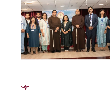
KCWA holds General Body Meeting in
Kuwait, announces major cultural
event in December
ಕುವೈತ್
May 12, 2026
Kuwait City: Kuwait Canara Welfare Association
(KCWA) held its General Body Meeting on May 8 at
Indian School of...