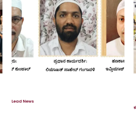
DKSC ಕುವೈತ್ ರಾಷ್ಟ್ರೀಯ ಸಮಿತಿಯ ಅಧ್ಯಕ್ಷರಾಗಿ ಅನ್ವರ್
ಸಾಹೇಬ್ ಕುಂಜಾಲ್ ಆಯ್ಕೆ
Lead News
February 28, 2026
ಕ
ಕುವೈತ್: ದಕ್ಷಿಣ ಕರ್ನಾಟಕ ಸುನ್ನಿ ಸೆಂಟರ್ (DKSC), ಇದರ
K
ಕುವೈತ್ ರಾಷ್ಟ್ರೀಯ ಸಮಿತಿಯ ವಾರ್ಷಿಕ ಮಹಾ ಸಭೆಯು
i
ಇತ್ತೀಚೆಗೆ ಸಾಲ್ಮೀಯಾ ಸುನ್ನಿ ಸೆಂಟರ್ ಸಭಾಂಗಣದಲ್ಲಿ
2
ನಡೆಯಿತು. DKSC...