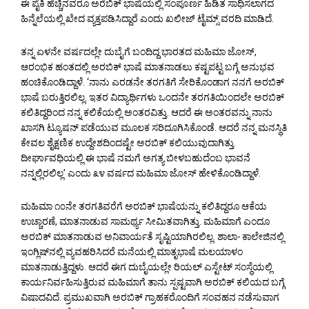
ಈ ಪೈಕಿ ಹೆಚ್ಚಿನವರೂ ಅರೆಬಿಕ್ ಭಾಷೆಯಲ್ಲಿ ಸಂಪೂರ್ಣ ಹಿಡಿತ ಸಾಧಿಸಲಾಗದ
ಹಿನ್ನೆಲೆಯಲ್ಲಿ ಖೇದ ವ್ಯಕ್ತಪಡಿಸಿದ್ದಾರೆ ಎಂದು ಖಲೀಜ್ ಟೈಮ್ಸ್ ವರದಿ ಮಾಡಿದೆ.
ತನ್ನ ಏಳನೇ ವರ್ಷದಲ್ಲೇ ದುಬೈಗೆ ಬಂದಿದ್ದ ಭಾರತದ ಮಹಿಮಾ ಜೋಸ್,
ಆರಂಭಿಕ ಹಂತದಲ್ಲಿ ಅರಬಿಕ್ ಭಾಷೆ ಮಾತನಾಡಲು ಕಷ್ಟಪಟ್ಟ ಬಗ್ಗೆ ಅನುಭವ
ಹಂಚಿಕೊಂಡಿದ್ದಾಳೆ. ‘ನಾನು ಎರಡನೇ ತರಗತಿಗೆ ಸೇರಿಕೊಂಡಾಗ ನನಗೆ ಅರಬಿಕ್
ಭಾಷೆ ಬರುತ್ತಿರಲಿಲ್ಲ. ಇತರ ವಿದ್ಯಾರ್ಥಿಗಳು ಒಂದನೇ ತರಗತಿಯಿಂದಲೇ ಅರಬಿಕ್
ಕಲಿತಿದ್ದರಿಂದ ನನ್ನ ಕಲಿಕೆಯಲ್ಲಿ ಅಂತರವಿತ್ತು. ಆದರೆ ಈ ಅಂತರವನ್ನು ನಾನು
ಖಾಸಗಿ ಟ್ಯೂಷನ್ ಪಡೆಯುವ ಮೂಲಕ ಸರಿದೂಗಿಸಿಕೊಂಡೆ. ಆದರೆ ನನ್ನ ಮನಸ್ಥಿತಿ
ಕೇವಲ ಶೈಕ್ಷಣಿಕ ಉದ್ದೇಶದಿಂದಷ್ಟೇ ಅರಬಿಕ್ ಕಲಿಯುವುದಾಗಿತ್ತು.
ದೀರ್ಘಾವಧಿಯಲ್ಲಿ ಈ ಭಾಷೆ ನಮಗೆ ಅಗತ್ಯ ಬೀಳಬಹುದೆಂಬ ಭಾವನೆ
ನನ್ನಲ್ಲಿರಲಿಲ್ಲ’ ಎಂದು ೩೪ ವರ್ಷದ ಮಹಿಮಾ ಜೋಸ್ ಹೇಳಿಕೊಂಡಿದ್ದಾಳೆ.
ಮಹಿಮಾ ೧೦ನೇ ತರಗತಿವರೆಗೆ ಅರಬಿಕ್ ಭಾಷೆಯನ್ನು ಕಲಿತಿದ್ದರೂ ಆಕೆಯ
ಉಚ್ಚಾರಣೆ, ಮಾತನಾಡುವ ಸಾಮರ್ಥ್ಯ ಸೀಮಿತವಾಗಿತ್ತು. ಮಹಿಮಾಗೆ ಎಂದೂ
ಅರಬಿಕ್ ಮಾತನಾಡುವ ಅನಿವಾರ್ಯತೆ ಸೃಷ್ಟಿಯಾಗಿರಲಿಲ್ಲ. ಶಾಲಾ- ಕಾಲೇಜಿನಲ್ಲಿ
ಇಂಗ್ಲಿಷ್‌ನಲ್ಲಿ ವ್ಯವಹರಿಸಿದರೆ ಮನೆಯಲ್ಲಿ ಮಾತೃಭಾಷೆ ಮಲಯಾಳಂ
ಮಾತನಾಡುತ್ತಿದ್ದಳು. ಆದರೆ ಈಗ ದುಬೈಯಲ್ಲೇ ರಿಯಲ್ ಎಸ್ಟೇಟ್ ಸಂಸ್ಥೆಯಲ್ಲಿ
ಕಾರ್ಯನಿರ್ವಹಿಸುತ್ತಿರುವ ಮಹಿಮಾಗೆ ತಾನು ಸ್ಪಷ್ಟವಾಗಿ ಅರಬಿಕ್ ಕಲಿಯದ ಬಗ್ಗೆ
ವಿಷಾದವಿದೆ. ಪ್ರಮುಖವಾಗಿ ಅರಬಿಕ್ ಗ್ರಾಹಕರೊಂದಿಗೆ ಸಂವಹನ ನಡೆಸುವಾಗ