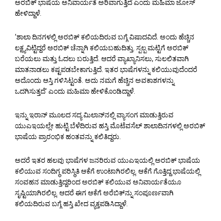
ಅರಬಿಕ್ ಭಾಷೆಯ ಅನಿವಾರ್ಯತೆ ಅರಿವಾಗುತ್ತಿದೆ ಎಂದು ಮಹಿಮಾ ಜೋಸ್
ಹೇಳಿದ್ದಾಳೆ.
‘ಶಾಲಾ ದಿನಗಳಲ್ಲಿ ಅರಬಿಕ್ ಕಲಿಯದಿರುವ ಬಗ್ಗೆ ವಿಷಾದವಿದೆ. ಅಂದು ಹೆಚ್ಚಿನ
ಲಕ್ಷ್ಯವಿಟ್ಟಿದ್ದರೆ ಅರಬಿಕ್ ಚೆನ್ನಾಗಿ ಕಲಿಯಬಹುದಿತ್ತು. ಸ್ಪಲ್ಪ ಮಟ್ಟಿಗೆ ಅರಬಿಕ್
ಬರೆಯಲು ಮತ್ತು ಓದಲು ಬರುತ್ತಿದೆ. ಆದರೆ ವ್ಯಾಖ್ಯಾನಿಸಲು, ಸುಲಲಿತವಾಗಿ
ಮಾತನಾಡಲು ಕಷ್ಟಪಡಬೇಕಾಗುತ್ತಿದೆ. ಇತರ ಭಾಷೆಗಳನ್ನು ಕಲಿಯುವುದೆಂದರೆ
ಅದೊಂದು ಆಸ್ತಿ ಗಳಿಸಿಟ್ಟಂತೆ. ಅದು ನಮಗೆ ಹೆಚ್ಚಿನ ಅವಕಾಶಗಳನ್ನು
ಒದಗಿಸುತ್ತದೆ’ ಎಂದು ಮಹಿಮಾ ಹೇಳಿಕೊಂಡಿದ್ದಾಳೆ.
ಇನ್ನು ಇರಾನ್ ಮೂಲದ ಸದ್ಯ ಮಿಲಾನ್‌ನಲ್ಲಿ ವ್ಯಾಸಂಗ ಮಾಡುತ್ತಿರುವ
ಯುಎಇಯಲ್ಲೇ ಹುಟ್ಟಿ ಬೆಳೆದಿರುವ ಹಸ್ತಿ ಮೊಟೆವಸೆಲ್ ಶಾಲಾದಿನಗಳಲ್ಲಿ ಅರಬಿಕ್
ಭಾಷೆಯ ಪ್ರಾರಂಭಿಕ ಹಂತವನ್ನು ಕಲಿತಿದ್ದರು.
ಅದರೆ ಇತರ ಹಲವು ಭಾಷೆಗಳ ಜನರಿರುವ ಯುಎಇಯಲ್ಲಿ ಅರಬಿಕ್ ಭಾಷೆಯ
ಕಲಿಯುವ ಸಂದಿಗ್ಧ ಪರಿಸ್ಥಿತಿ ಆಕೆಗೆ ಉಂಟಾಗಿರಲಿಲ್ಲ. ಆಕೆಗೆ ಗೊತ್ತಿದ್ದ ಭಾಷೆಯಲ್ಲಿ
ಸಂವಹನ ಮಾಡುತ್ತಿದ್ದರಿಂದ ಅರಬಿಕ್ ಕಲಿಯುವ ಅನಿವಾರ್ಯತೆಯೂ
ಸೃಷ್ಟಿಯಾಗಿರಲಿಲ್ಲ. ಆದರೆ ಈಗ ಆಕೆಗೆ ಅರೆಬಿಕ್‌ನ್ನು ಸಂಪೂರ್ಣವಾಗಿ
ಕಲಿಯದಿರುವ ಬಗ್ಗೆ ಹಸ್ತಿ ಖೇದ ವ್ಯಕ್ತಪಡಿಸಿದ್ದಾಳೆ.