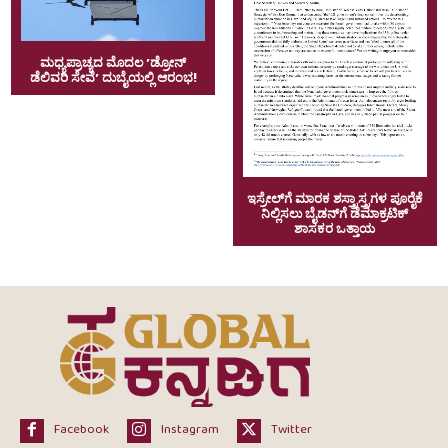
ಮಧ್ಯಪ್ರಾಚ್ಯದ ಮೊದಲ ʼಡ್ರೋನ್‌
ಡೆಲಿವರಿ ಸೇವೆʼ ದುಬೈಯಲ್ಲಿ ಆರಂಭ!
ಇಸ್ರೇಲ್‌ಗೆ ಮಾರಕ ಶಸ್ತ್ರಾಸ್ತ್ರಗಳ ಪೂರೈಕೆ
ನಿಲ್ಲಿಸಲು ಬೈಡನ್‌ಗೆ ಡೆಮಾಕ್ರಟಿಕ್
ಶಾಸಕರ ಒತ್ತಾಯ
Facebook
Instagram
Twitter