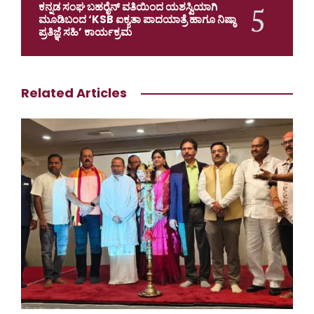
ಕನ್ನಡ ಸಂಘ ಬಹರೈನ್ ವತಿಯಿಂದ ಯಶಸ್ವಿಯಾಗಿ
ಮೂಡಿಬಂದ ‘KSB ಐಕ್ಯತಾ ಪಾದಯಾತ್ರೆ ಹಾಗೂ ನಿಷ್ಠಾ
ಪ್ರತಿಜ್ಞೆ ಸಹಿ’ ಕಾರ್ಯಕ್ರಮ
Related Articles