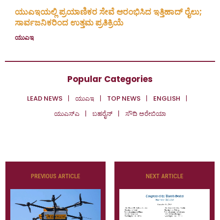
ಯುಎಇಯಲ್ಲಿ ಪ್ರಯಾಣಿಕರ ಸೇವೆ ಆರಂಭಿಸಿದ ಇತ್ತಿಹಾದ್ ರೈಲು;
ಸಾರ್ವಜನಿಕರಿಂದ ಉತ್ತಮ ಪ್ರತಿಕ್ರಿಯೆ
ಯುಎಇ
July 1, 2026
Popular Categories
LEAD NEWS
ಯುಎಇ
TOP NEWS
ENGLISH
ಯುಎಸ್‌ಎ
ಬಹರೈನ್
ಸೌದಿ ಅರೇಬಿಯಾ
PREVIOUS ARTICLE
NEXT ARTICLE