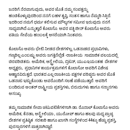
ಜನರಿಗೆ ನೆರವಾಗುವುದು, ಅವರ ಜೊತೆ ನಮ್ಮ ಸಂಪತ್ತನ್ನು
ಹಂಚಿಕೊಳ್ಳುವುದರಿಂದ ನನಗೆ ಬಹಳ ತೃಪ್ತಿ, ಸಂತಸ ಹಾಗೂ ನೆಮ್ಮದಿ ಸಿಕ್ಕಿದೆ.
ಇದರಿಂದ ನಮಗೆ ಧರ್ಮ ಕಲಿಸುವ ಮೌಲ್ಯಗಳ ಸಮೀಪ ಇರುವುದು ನನಗೆ
ಸಾಧ್ಯವಾಗಿದೆ ಎನ್ನುತ್ತಾರೆ ಕೊಲಾಸೊ. ಅವರ ಪತ್ನಿ ಜೀನ್ ಕೊಲಾಸೊ ಅವರು
ಪತಿಯ ಸೇವೆಯ ಹಂಬಲಕ್ಕೆ ಆಸರೆಯಾಗಿ ನಿಂತವರು.
ಕೊಲಾಸೊ ಅವರು ಭೇಟಿ ನೀಡದ ದೇಶಗಳಿಲ್ಲ, ಒಡನಾಡದ ಪ್ರಭಾವಿಗಳು,
ಗಣ್ಯರಿಲ್ಲ ಎಂಬಷ್ಟು ಅವರು ಜಗತ್ತಿನೆಲ್ಲೆಡೆ -ರಾಜಕೀಯ ಸಾಮಾಜಿಕ ವಲಯದಲ್ಲಿ
ಚಿರಪರಿಚಿತರು. ಅಮೆರಿಕ, ಆಸ್ಟ್ರೇಲಿಯ, ಬ್ರಿಟನ್, ಯುಎಇಯಂತಹ ದೇಶಗಳ
ಅಧ್ಯಕ್ಷರು, ಪ್ರಧಾನಿಗಳ ಕಾರ್ಯಕ್ರಮಗಳಿಗೆ ಕೊಲಾಸೋ ಅವರಿಗೆ ವಿಶೇಷ
ಆಹ್ವಾನವಿರುತ್ತದೆ. ಭಾರತದ ಎಲ್ಲ ರಾಜಕೀಯ ಪಕ್ಷಗಳ ವರಿಷ್ಠರು ಅವರ ಜೊತೆ
ಒಡನಾಟ ಇಟ್ಟುಕೊಂಡು ಅವರೊಂದಿಗೆ ಸಲಹೆ ಪಡೆಯುತ್ತಾರೆ. ಅವರಿಗೆ
ಬಂದಿರುವ ಅಂತರ್ ರಾಷ್ಟ್ರೀಯ ಪ್ರಶಸ್ತಿಗಳು, ಬಿರುದುಗಳು ಹಾಗೂ ಸನ್ಮಾನಗಳು
ಅಸಂಖ್ಯ.
ತಮ್ಮ ಸಾಮಾಜಿಕ ಸೇವಾ ಚಟುವಟಿಕೆಗಳಿಗಾಗಿ ಡಾ. ರೊನಾಲ್ ಕೊಲಾಸೊ ಅವರು
ಅಮೆರಿಕ, ಕೆನಡಾ, ಆಸ್ಟ್ರೇಲಿಯಾ , ಯುರೋಪ್ ಹಾಗೂ ಹಲವು ಮಧ್ಯ ಪ್ರಾಚ್ಯ
ದೇಶಗಳ ಪ್ರತಿಷ್ಠಿತ ಸರಕಾರಿ ಹಾಗೂ ಖಾಸಗಿ ಸಂಸ್ಥೆಗಳಿಂದ 44ಕ್ಕೂ ಹೆಚ್ಚು ಪ್ರಶಸ್ತಿ,
ಪುರಸ್ಕಾರಗಳಿಗೆ ಪಾತ್ರರಾಗಿದ್ದಾರೆ.