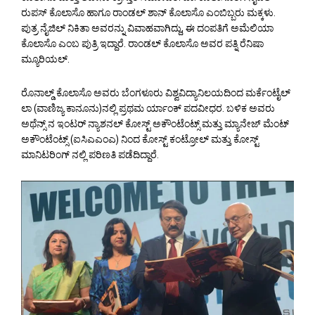
ರುಪಸ್ ಕೊಲಾಸೊ ಹಾಗೂ ರಾಂಡಲ್ ಶಾನ್ ಕೊಲಾಸೊ ಎಂಬಿಬ್ಬರು ಮಕ್ಕಳು.
ಪುತ್ರ ನೈಜಿಲ್ ನಿಕಿತಾ ಅವರನ್ನು ವಿವಾಹವಾಗಿದ್ದು, ಈ ದಂಪತಿಗೆ ಅಮೆಲಿಯಾ
ಕೊಲಾಸೊ ಎಂಬ ಪುತ್ರಿ ಇದ್ದಾರೆ. ರಾಂಡಲ್ ಕೊಲಾಸೊ ಅವರ ಪತ್ನಿ ರೆನಿಷಾ
ಮ್ಯೂರಿಯಲ್.
ರೊನಾಲ್ಡ್ ಕೊಲಾಸೊ ಅವರು ಬೆಂಗಳೂರು ವಿಶ್ವವಿದ್ಯಾನಿಲಯದಿಂದ ಮರ್ಕೆಂಟೈಲ್
ಲಾ (ವಾಣಿಜ್ಯ ಕಾನೂನು)ನಲ್ಲಿ ಪ್ರಥಮ ರ್ಯಾಂಕ್ ಪದವೀಧರ. ಬಳಿಕ ಅವರು
ಅಥೆನ್ಸ್ ನ ಇಂಟರ್ ನ್ಯಾಶನಲ್ ಕೋಸ್ಟ್ ಅಕೌಂಟೆಂಟ್ಸ್ ಮತ್ತು ಮ್ಯಾನೇಜ್ ಮೆಂಟ್
ಅಕೌಂಟೆಂಟ್ಸ್ (ಐಸಿಎಎಂಎ) ನಿಂದ ಕೋಸ್ಟ್ ಕಂಟ್ರೋಲ್ ಮತ್ತು ಕೋಸ್ಟ್
ಮಾನಿಟರಿಂಗ್ ನಲ್ಲಿ ಪರಿಣತಿ ಪಡೆದಿದ್ದಾರೆ.