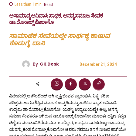
Less than 1
min.
Read
ಅಸಾಮಾನ್ಯ ಅನಿವಾಸಿ ಸಾಧಕ, ಅನನ್ಯ ಸಮಾಜ ಸೇವಕ
ಡಾ.ರೊನಾಲ್ಡ್ ಕೊಲಾಸೊ
ಸಾಮಾಜಿಕ ಸೇವೆಯಲ್ಲೇ ಸಾರ್ಥಕ್ಯ ಕಾಣುವ
ಕೊಡುಗೈ ದಾನಿ
By
GK Desk
December 21, 2024
ವಿ
ದೇಶದಲ್ಲಿ ಅಕೌಂಟೆಂಟ್ ಆಗಿ ವೃತ್ತಿ ಜೀವನ ಪ್ರಾರಂಭಿಸಿ, ನಿಷ್ಠೆ, ಕಠಿಣ
ಪರಿಶ್ರಮ ಹಾಗೂ ಶಿಸ್ತಿನ ಮೂಲಕ ಉನ್ನತಿಯನ್ನು ಸಾಧಿಸಿದ ಖ್ಯಾತ ಅನಿವಾಸಿ
ಉದ್ಯಮಿ ಡಾ.ರೊನಾಲ್ಡ್ ಕೊಲಾಸೋ. ಯಶಸ್ವಿ ಉದ್ಯಮಿಯಷ್ಟೇ ಅಲ್ಲ, ಅನನ್ಯ
ಸಮಾಜ ಸೇವಕರೂ ಆಗಿರುವ ಡಾ.ರೊನಾಲ್ಡ್ ಕೊಲಾಸೋ ಮೂಲತಃ ದಕ್ಷಿಣ ಕನ್ನಡ
ಜಿಲ್ಲೆಯ ಮೂಡುಬಿದಿರೆಯವರು. ಉದ್ಯೋಗ, ಉದ್ಯಮ ಎರಡರಲ್ಲೂ ಅಸಾಮಾನ್ಯ
ಯಶಸ್ಸು ಕಂಡ ರೊನಾಲ್ಡ್ ಕೊಲಾಸೋ ಅವರು ಸಮಾಜ ತನಗೆ ನೀಡಿದ ಹಾಗೆಯೇ
ತಾನೂ ಸಮಾಜಕ್ಕೆ ನೀಡಬೇಕು ಎಂದು ಪಣತೊಟ್ಟು ಸೇವಾ ಚಟುವಟಿಕೆಗಳಿಗೆ