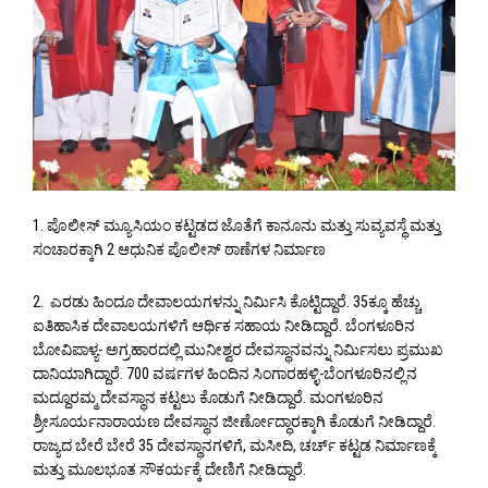
1. ಪೊಲೀಸ್ ಮ್ಯೂಸಿಯಂ ಕಟ್ಟಡದ ಜೊತೆಗೆ ಕಾನೂನು ಮತ್ತು ಸುವ್ಯವಸ್ಥೆ ಮತ್ತು
ಸಂಚಾರಕ್ಕಾಗಿ 2 ಆಧುನಿಕ ಪೊಲೀಸ್ ಠಾಣೆಗಳ ನಿರ್ಮಾಣ
2. ಎರಡು ಹಿಂದೂ ದೇವಾಲಯಗಳನ್ನು ನಿರ್ಮಿಸಿ ಕೊಟ್ಟಿದ್ದಾರೆ. 35ಕ್ಕೂ ಹೆಚ್ಚು
ಐತಿಹಾಸಿಕ ದೇವಾಲಯಗಳಿಗೆ ಆರ್ಥಿಕ ಸಹಾಯ ನೀಡಿದ್ದಾರೆ. ಬೆಂಗಳೂರಿನ
ಬೋವಿಪಾಳ್ಯ- ಅಗ್ರಹಾರದಲ್ಲಿ ಮುನೀಶ್ವರ ದೇವಸ್ಥಾನವನ್ನು ನಿರ್ಮಿಸಲು ಪ್ರಮುಖ
ದಾನಿಯಾಗಿದ್ದಾರೆ. 700 ವರ್ಷಗಳ ಹಿಂದಿನ ಸಿಂಗಾರಹಳ್ಳಿ-ಬೆಂಗಳೂರಿನಲ್ಲಿನ
ಮದ್ದೂರಮ್ಮ ದೇವಸ್ಥಾನ ಕಟ್ಟಲು ಕೊಡುಗೆ ನೀಡಿದ್ದಾರೆ. ಮಂಗಳೂರಿನ
ಶ್ರೀಸೂರ್ಯನಾರಾಯಣ ದೇವಸ್ಥಾನ ಜೀರ್ಣೋದ್ಧಾರಕ್ಕಾಗಿ ಕೊಡುಗೆ ನೀಡಿದ್ದಾರೆ.
ರಾಜ್ಯದ ಬೇರೆ ಬೇರೆ 35 ದೇವಸ್ಥಾನಗಳಿಗೆ, ಮಸೀದಿ, ಚರ್ಚ್ ಕಟ್ಟಡ ನಿರ್ಮಾಣಕ್ಕೆ
ಮತ್ತು ಮೂಲಭೂತ ಸೌಕರ್ಯಕ್ಕೆ ದೇಣಿಗೆ ನೀಡಿದ್ದಾರೆ.