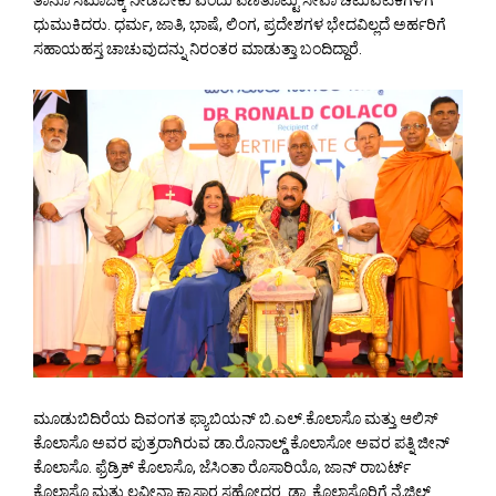
ಧುಮುಕಿದರು. ಧರ್ಮ, ಜಾತಿ, ಭಾಷೆ, ಲಿಂಗ, ಪ್ರದೇಶಗಳ ಭೇದವಿಲ್ಲದೆ ಅರ್ಹರಿಗೆ
ಸಹಾಯಹಸ್ತ ಚಾಚುವುದನ್ನು ನಿರಂತರ ಮಾಡುತ್ತಾ ಬಂದಿದ್ದಾರೆ.
ಮೂಡುಬಿದಿರೆಯ ದಿವಂಗತ ಫ್ಯಾಬಿಯನ್ ಬಿ.ಎಲ್.ಕೊಲಾಸೊ ಮತ್ತು ಆಲಿಸ್
ಕೊಲಾಸೊ ಅವರ ಪುತ್ರರಾಗಿರುವ ಡಾ.ರೊನಾಲ್ಡ್ ಕೊಲಾಸೋ ಅವರ ಪತ್ನಿ ಜೀನ್
ಕೊಲಾಸೊ. ಫ್ರೆಡ್ರಿಕ್ ಕೊಲಾಸೊ, ಜೆಸಿಂತಾ ರೊಸಾರಿಯೊ, ಜಾನ್ ರಾಬರ್ಟ್
ಕೊಲಾಸೊ ಮತ್ತು ಲವೀನಾ ಕ್ರಾಸ್ತಾರ ಸಹೋದರ. ಡಾ. ಕೊಲಾಸೊರಿಗೆ ನೈಜಿಲ್