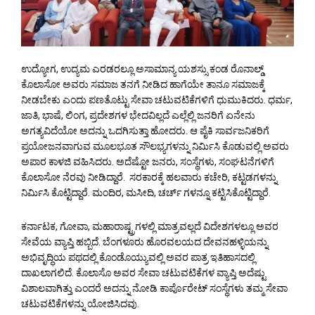
ಉದ್ಯೋಗ, ಉದ್ಯಮ ಎರಡರಲ್ಲೂ ಅಸಾಮಾನ್ಯ ಯಶಸ್ಸು ಕಂಡ ರೊನಾಲ್ಡ್
ಕೊಲಾಸೋ ಅವರು ಸಮಾಜ ತನಗೆ ನೀಡಿದ ಹಾಗೆಯೇ ತಾನೂ ಸಮಾಜಕ್ಕೆ
ನೀಡಬೇಕು ಎಂದು ಪಣತೊಟ್ಟು ಸೇವಾ ಚಟುವಟಿಕೆಗಳಿಗೆ ಧುಮುಕಿದರು. ಧರ್ಮ,
ಜಾತಿ, ಭಾಷೆ, ಲಿಂಗ, ಪ್ರದೇಶಗಳ ಭೇದವಿಲ್ಲದೆ ಎಲ್ಲೆಲ್ಲಿ ಜನರಿಗೆ ಏನೇನು
ಅಗತ್ಯವಿದೆಯೋ ಅದನ್ನು ಒದಗಿಸುತ್ತಾ ಹೋದರು. ಆ ಪೈಕಿ ಸಾರ್ವಜನಿಕರಿಗೆ
ಪ್ರಯೋಜನವಾಗುವ ಮೂಲಭೂತ ಸೌಲಭ್ಯಗಳನ್ನು ನಿರ್ಮಿಸಿ ಕೊಡುವಲ್ಲಿ ಅವರು
ಅಪಾರ ಕಾಳಜಿ ವಹಿಸಿದರು. ಅದೆಷ್ಟೋ ಜನರು, ಸಂಸ್ಥೆಗಳು, ಸಂಘಟನೆಗಳಿಗೆ
ಕೊಲಾಸೋ ನೆರವು ನೀಡಿದ್ದಾರೆ. ಸರಕಾರಕ್ಕೆ ಹಲವಾರು ಕಚೇರಿ, ಕಟ್ಟಡಗಳನ್ನು
ನಿರ್ಮಿಸಿ ಕೊಟ್ಟಿದ್ದಾರೆ. ಮಂದಿರ, ಮಸೀದಿ, ಚರ್ಚ್ ಗಳನ್ನೂ ಕಟ್ಟಿಸಿಕೊಟ್ಟಿದ್ದಾರೆ.
ಕರ್ನಾಟಕ, ಗೋವಾ, ಮಹಾರಾಷ್ಟ್ರಗಳಲ್ಲಿ ಮಾತ್ರವಲ್ಲದೆ ವಿದೇಶಗಳಲ್ಲೂ ಅವರ
ಸೇವೆಯ ವ್ಯಾಪ್ತಿ ಹಬ್ಬಿದೆ. ಬೆಂಗಳೂರು ಹೊರವಲಯದ ದೇವನಹಳ್ಳಿಯನ್ನು
ಅಭಿವೃದ್ಧಿಯ ಪಥದಲ್ಲಿ ಕೊಂಡೊಯ್ಯುವಲ್ಲಿ ಅವರ ಪಾತ್ರ ಇತಿಹಾಸದಲ್ಲಿ
ದಾಖಲಾಗಲಿದೆ. ಕೊಲಾಸೊ ಅವರ ಸೇವಾ ಚಟುವಟಿಕೆಗಳ ವ್ಯಾಪ್ತಿ ಅದೆಷ್ಟು
ವಿಶಾಲವಾಗಿತ್ತು ಎಂದರೆ ಅದನ್ನು ನೋಡಿ ಕಾರ್ಪೊರೇಟ್ ಸಂಸ್ಥೆಗಳು ತಮ್ಮ ಸೇವಾ
ಚಟುವಟಿಕೆಗಳನ್ನು ಯೋಜಿಸಿದವು.