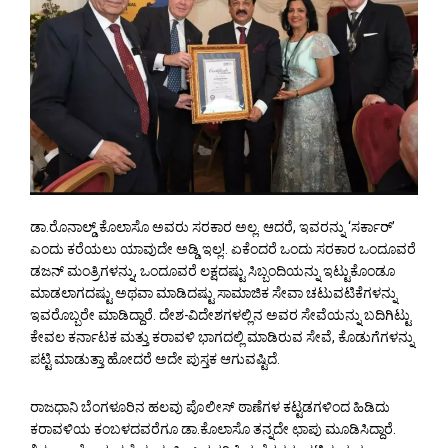
ಡಾ.ರೊನಾಲ್ಡ್ ಕೊಲಾಸೊ ಅವರು ಸರಕಾರ ಅಲ್ಲ. ಆದರೆ, ಇವರನ್ನು ‘ಸರ್ಕಾರ್’
ಎಂದು ಕರೆಯಲು ಯಾವುದೇ ಅಡ್ಡಿ ಇಲ್ಲ!. ಏಕೆಂದರೆ ಒಂದು ಸರಕಾರ ಒಂದೂವರೆ
ಡಜನ್ ಮಂತ್ರಿಗಳನ್ನು, ಒಂದೂವರೆ ಲಕ್ಷದಷ್ಟು ಸಿಬ್ಬಂದಿಯನ್ನು ಇಟ್ಟುಕೊಂಡೂ
ಮಾಡಲಾಗದಷ್ಟು ಅಥವಾ ಮಾಡಿದಷ್ಟು ಸಾಮಾಜಿಕ ಸೇವಾ ಚಟುವಟಿಕೆಗಳನ್ನು
ಇವರೊಬ್ಬರೇ ಮಾಡಿದ್ದಾರೆ. ದೇಶ-ವಿದೇಶಗಳಲ್ಲಿನ ಅವರ ಸೇವೆಯನ್ನು ಬದಿಗಿಟ್ಟು
ಕೇವಲ ಕರ್ನಾಟಕ ಮತ್ತು ಕರಾವಳಿ ಭಾಗದಲ್ಲಿ ಮಾಡಿರುವ ಸೇವೆ, ಕೊಡುಗೆಗಳನ್ನು
ಪಟ್ಟಿ ಮಾಡುತ್ತಾ ಹೋದರೆ ಅದೇ ಪುಸ್ತಕ ಆಗುವಷ್ಟಿದೆ.
ರಾಜಧಾನಿ ಬೆಂಗಳೂರಿನ ಹಲವು ಪೊಲೀಸ್ ಠಾಣೆಗಳ ಕಟ್ಟಡಗಳಿಂದ ಹಿಡಿದು
ಕರಾವಳಿಯ ಕಂಬಳದವರೆಗೂ ಡಾ.ಕೊಲಾಸೊ ತನ್ನದೇ ಛಾಪು ಮೂಡಿಸಿದ್ದಾರೆ.