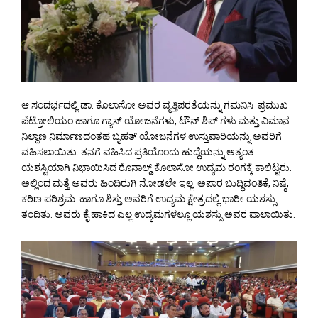
ಆ ಸಂದರ್ಭದಲ್ಲಿ ಡಾ. ಕೊಲಾಸೋ ಅವರ ವೃತ್ತಿಪರತೆಯನ್ನು ಗಮನಿಸಿ ಪ್ರಮುಖ
ಪೆಟ್ರೋಲಿಯಂ ಹಾಗೂ ಗ್ಯಾಸ್ ಯೋಜನೆಗಳು, ಟೌನ್ ಶಿಪ್ ಗಳು ಮತ್ತು ವಿಮಾನ
ನಿಲ್ದಾಣ ನಿರ್ಮಾಣದಂತಹ ಬೃಹತ್ ಯೋಜನೆಗಳ ಉಸ್ತುವಾರಿಯನ್ನು ಅವರಿಗೆ
ವಹಿಸಲಾಯಿತು. ತನಗೆ ವಹಿಸಿದ ಪ್ರತಿಯೊಂದು ಹುದ್ದೆಯನ್ನು ಅತ್ಯಂತ
ಯಶಸ್ವಿಯಾಗಿ ನಿಭಾಯಿಸಿದ ರೊನಾಲ್ಡ್ ಕೊಲಾಸೋ ಉದ್ಯಮ ರಂಗಕ್ಕೆ ಕಾಲಿಟ್ಟರು.
ಅಲ್ಲಿಂದ ಮತ್ತೆ ಅವರು ಹಿಂದಿರುಗಿ ನೋಡಲೇ ಇಲ್ಲ. ಅಪಾರ ಬುದ್ಧಿವಂತಿಕೆ, ನಿಷ್ಠೆ,
ಕಠಿಣ ಪರಿಶ್ರಮ ಹಾಗೂ ಶಿಸ್ತು ಅವರಿಗೆ ಉದ್ಯಮ ಕ್ಷೇತ್ರದಲ್ಲಿ ಭಾರೀ ಯಶಸ್ಸು
ತಂದಿತು. ಅವರು ಕೈ ಹಾಕಿದ ಎಲ್ಲ ಉದ್ಯಮಗಳಲ್ಲೂ ಯಶಸ್ಸು ಅವರ ಪಾಲಾಯಿತು.