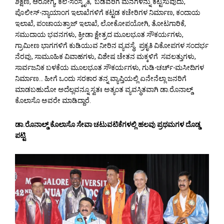
ಶಿಕ್ಷಣ, ಆರೋಗ್ಯ, ಕಲೆ-ಸಂಸ್ಕೃತಿ, ಬಡವರಿಗೆ ಮನೆಗಳನ್ನು ಕಟ್ಟಿಸುವುದು,
ಪೊಲೀಸ್-ನ್ಯಾಯಾಂಗ ಇಲಾಖೆಗಳಿಗೆ ಕಟ್ಟಡ ಕಚೇರಿಗಳ ನಿರ್ಮಾಣ, ಕಂದಾಯ
ಇಲಾಖೆ, ಪಂಚಾಯತ್ರಾಜ್ ಇಲಾಖೆ, ಲೋಕೋಪಯೋಗಿ, ತೋಟಗಾರಿಕೆ,
ಸಮುದಾಯ ಭವನಗಳು, ಕ್ರೀಡಾ ಕ್ಷೇತ್ರದ ಮೂಲಭೂತ ಸೌಕರ್ಯಗಳು,
ಗ್ರಾಮೀಣ ಭಾಗಗಳಿಗೆ ಕುಡಿಯುವ ನೀರಿನ ವ್ಯವಸ್ಥೆ, ಪ್ರಕೃತಿ ವಿಕೋಪಗಳ ಸಂದರ್ಭ
ನೆರವು, ಸಾಮೂಹಿಕ ವಿವಾಹಗಳು, ವಿಶೇಷ ಚೇತನ ಮಕ್ಕಳಿಗೆ ಸವಲತ್ತುಗಳು,
ಸಾರ್ವಜನಿಕ ಬಳಕೆಯ ಮೂಲಭೂತ ಸೌಕರ್ಯಗಳು, ಗುಡಿ-ಚರ್ಚ್-ಮಸೀದಿಗಳ
ನಿರ್ಮಾಣ… ಹೀಗೆ ಒಂದು ಸರಕಾರ ತನ್ನ ವ್ಯಾಪ್ತಿಯಲ್ಲಿ ಏನೇನೆಲ್ಲಾ ಜನರಿಗೆ
ಮಾಡಬಹುದೋ ಅದೆಲ್ಲವನ್ನೂ ಸ್ವತಃ ಅತ್ಯಂತ ವ್ಯವಸ್ಥಿತವಾಗಿ ಡಾ.ರೊನಾಲ್ಡ್
ಕೊಲಾಸೊ ಅವರೇ ಮಾಡಿದ್ದಾರೆ.
ಡಾ.ರೊನಾಲ್ಡ್ ಕೊಲಾಸೊ ಸೇವಾ ಚಟುವಟಿಕೆಗಳಲ್ಲಿ ಹಲವು ಪ್ರಥಮಗಳ ದೊಡ್ಡ
ಪಟ್ಟಿ