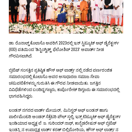
ಡಾ. ರೊನಾಲ್ಡ್ ಕೊಲಾಸೊ ಅವರಿಗೆ 2023ರಲ್ಲಿ ಇನ್ ಸ್ಟಿಟ್ಯೂಟ್ ಆಫ್ ಡೈರೆಕ್ಟರ್ಸ್
(IOD) ವತಿಯಿಂದ ‘ಡಿಸ್ಟಿಂಗ್ವಿಶ್ಡ್ ಫೆಲೋಶಿಪ್ 2023’ ಅವಾರ್ಡ್ ನೀಡ
ಗೌರವಿಸಲಾಗಿದೆ.
ಬ್ರಿಟಿಷ್ ಸಂಸತ್ತಿನ ಪ್ರತಿಷ್ಠಿತ ಹೌಸ್ ಆಫ್ ಲಾರ್ಡ್ಸ್ ನಲ್ಲಿ ನಡೆದ ವರ್ಣರಂಜಿತ
ಸಮಾರಂಭದಲ್ಲಿ ಕೊಲಾಸೊ ಅವರ ಅಸಾಧಾರಣ ಸಮಾಜ ಸೇವಾ
ಚಟುವಟಿಕೆಗಳನ್ನು ಗುರುತಿಸಿ ಈ ಗೌರವ ನೀಡಲಾಯಿತು. ಜಗತ್ತಿನ
ವಿವಿಧೆಡೆಗಳಿಂದ ಬಂದಿದ್ದ ಗಣ್ಯರು, ಕಾರ್ಪೊರೇಟ್ ದಿಗ್ಗಜರು ಈ ಸಮಾರಂಭದಲ್ಲಿ
ಭಾಗವಹಿಸಿದ್ದರು.
ಲಂಡನ್ ನಗರದ ಲಾರ್ಡ್ ಮೇಯರ್, ಮಿನಿಸ್ಟರ್ ಆಫ್ ಲಂಡನ್ ಹಾಗು
ಪಾರ್ಲಿಮೆಂಟರಿ ಅಂಡರ್ ಸೆಕ್ರೆಟರಿ ಪೌಲ್ ಸ್ಕಲ್ಲಿ, ಇನ್ಸ್ ಟಿಟ್ಯೂಟ್ ಆಫ್ ಡೈರೆಕ್ಟರ್ಸ್
ಇಂಡಿಯಾದ ಅಧ್ಯಕ್ಷ ಲೆ. ಜ. ಸುರಿಂದರ್ ನಾಥ್, ಕಾನ್ಫೆಡರೇಷನ್ ಆಫ್ ಬ್ರಿಟಿಷ್
ಇಂಡಸ್ಟ್ರಿನ ಉಪಾಧ್ಯಕ್ಷ ಲಾರ್ಡ್ ಕರಣ್ ಬಿಲ್ಲಿಮೋರಿಯ, ಹೌಸ್ ಆಫ್ ಲಾರ್ಡ್ಸ್ ನ