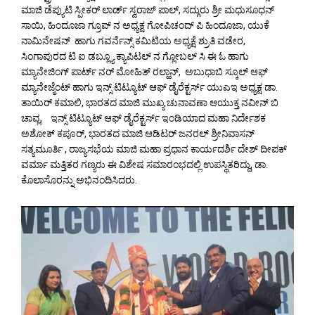
ಮಾಜಿ ಡೆಪ್ಯುಟಿ ಸ್ಪೀಕರ್ ಲಾರ್ಡ್ ಸ್ವರಾಜ್ ಪಾಲ್, ಸದ್ಗುರು ಶ್ರೀ ಮಧುಸೂಧನ್
ಸಾಯಿ, ಹಿಂದೂಜಾ ಗ್ರೂಪ್ ನ ಅಧ್ಯಕ್ಷ ಗೋಪಿಚಂದ್ ಪಿ ಹಿಂದೂಜಾ, ಯುಕೆ
ನಾಮಿನೇಷನ್ ಹಾಗು ಗವರ್ನೆನ್ಸ್ ಕಮಿಟಿಯ ಅಧ್ಯಕ್ಷೆ ಶ್ರುತಿ ವಡೇರ,
ಸಿಂಗಾಪುರದ ಟಿ ಐ ಡಬ್ಲ್ಯೂ ಕ್ಯಾಪಿಟಲ್ ನ ಗ್ಲೋಬಲ್ ಸಿ ಈ ಓ ಹಾಗು
ಮ್ಯಾನೇಜಿಂಗ್ ಪಾರ್ಟ್ ನರ್ ಮೋಹಿತ್ ರಲ್ಹಾನ್, ಅಬುಧಾಬಿ ಸ್ಕೂಲ್ ಆಫ್
ಮ್ಯಾನೇಜ್ಮೆಂಟ್ ಹಾಗು ಇನ್ಸ್ ಟಿಟ್ಯೂಟ್ ಆಫ್ ಡೈರೆಕ್ಟರ್ಸ್ ಯುಎಇ ಅಧ್ಯಕ್ಷ ಡಾ.
ತಾಯಿರ್ ಕಮಾಲಿ, ಭಾರತದ ಮಾಜಿ ಮುಖ್ಯ ಚುನಾವಣಾ ಆಯುಕ್ತ ನವೀನ್ ಬಿ
ಚಾವ್ಲ, ಇನ್ಸ್ ಟಿಟ್ಯೂಟ್ ಆಫ್ ಡೈರೆಕ್ಟರ್ಸ್ ಇಂಡಿಯಾದ ಮಹಾ ನಿರ್ದೇಶಕ
ಅಶೋಕ್ ಕಪೂರ್, ಭಾರತದ ಮಾಜಿ ಆಡಿಟರ್ ಜನರಲ್ ಶ್ರೀನಿವಾಸನ್
ಸತ್ಯಮೂರ್ತಿ , ರಾಜ್ಯಸಭೆಯ ಮಾಜಿ ಮಹಾ ಪ್ರಧಾನ ಕಾರ್ಯದರ್ಶಿ ದೇಶ್ ದೀಪಕ್
ವರ್ಮಾ ಮತ್ತಿತರ ಗಣ್ಯರು ಈ ವಿಶೇಷ ಸಮಾರಂಭದಲ್ಲಿ ಉಪಸ್ಥಿತರಿದ್ದು, ಡಾ.
ಕೊಲಾಸೊರನ್ನು ಅಭಿನಂದಿಸಿದರು.