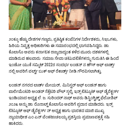
೨೦ಕ್ಕೂ ಹೆಚ್ಚು ದೇಶಗಳ ಗಣ್ಯರು, ಪ್ರತಿಷ್ಠಿತ ಕಂಪೆನಿಗಳ ನಿರ್ದೇಶಕರು, ಸಿಇಒಗಳು,
ಹಿರಿಯ ನಿವೃತ್ತ ಅಧಿಕಾರಿಗಳು ಈ ಸಮಾರಂಭದಲ್ಲಿ ಭಾಗವಹಿಸಿದ್ದರು. ಡಾ.
ಕೊಲಾಸೊ ಅವರು ಕರ್ನಾಟಕ ರಾಜ್ಯದಾದ್ಯಂತ ಕಳೆದ ಮೂರು ದಶಕಗಳಲ್ಲಿ
ಮಾಡಿರುವ ಹಲವಾರು ಸಮಾಜ ಸೇವಾ ಚಟುವಟಿಕೆಗಳನ್ನು ಗುರುತಿಸಿ ಈ ಹಿಂದೆ
ಇಂಡೋ ಯುಕೆ ಸಮ್ಮಿಟ್ 2022ರ ಸಂದರ್ಭ ಲಂಡನ್ ನ ಹೌಸ್ ಆಫ್ ಲಾರ್ಡ್ಸ್
ನಲ್ಲಿ ಅವರಿಗೆ ವರ್ಲ್ಡ್ ಬುಕ್ ಆಫ್ ರೆಕಾರ್ಡ್ಸ್ ನೀಡಿ ಗೌರವಿಸಲಾಗಿತ್ತು.
ಲಂಡನ್ ನಗರದ ಲಾರ್ಡ್ ಮೇಯರ್, ಮಿನಿಸ್ಟರ್ ಆಫ್ ಲಂಡನ್ ಹಾಗು
ಪಾರ್ಲಿಮೆಂಟರಿ ಅಂಡರ್ ಸೆಕ್ರೆಟರಿ ಪೌಲ್ ಸ್ಕಲ್ಲಿ, ಇನ್ಸ್ ಟಿಟ್ಯೂಟ್ ಆಫ್ ಡೈರೆಕ್ಟರ್ಸ್
ಇಂಡಿಯಾದ ಅಧ್ಯಕ್ಷ ಲೆ. ಜ. ಸುರಿಂದರ್ ನಾಥ್ ಅವರು ಡಿಸ್ಟಿಂಗ್ವಿಶ್ಡ್ ಫೆಲೋಶಿಪ್
೨೦೨೩ ಅನ್ನು ಡಾ. ರೊನಾಲ್ಡ್ ಕೊಲಾಸೊ ಅವರಿಗೆ ಪ್ರದಾನ ಮಾಡಿದರು. ಇನ್ಸ್
ಟಿಟ್ಯೂಟ್ ಆಫ್ ಡೈರೆಕ್ಟರ್ಸ್ ನ್ ಅಧ್ಯಕ್ಷ ಹಾಗು ಭಾರತದ ಮಾಜಿ ಮುಖ್ಯ
ನ್ಯಾಯಾಧೀಶ ಎಂ ಎನ್ ವೆಂಕಟಾಚಲಯ್ಯ ಪ್ರಶಸ್ತಿಯ ಪ್ರಮಾಣಪತ್ರಕ್ಕೆ ಸಹಿ
ಹಾಕಿದರು.