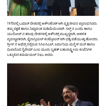
1975ರಲ್ಲಿ ಒಮಾನ್ ದೇಶದಲ್ಲಿ ಅಕೌಂಟೆಂಟ್ ಆಗಿ ವೃತ್ತಿ ಜೀವನ ಪ್ರಾರಂಭಿಸಿದರು.
ತಮ್ಮ ದಕ್ಷತೆ ಹಾಗೂ ನಿಷ್ಠಾವಂತ ದುಡಿಮೆಯಿಂದಾಗಿ ಗಲ್ಫ್ ನ ಎಂಟು ಹಾಗೂ
ಯುರೋಪ್ ನ ಹಲವು ದೇಶಗಳಲ್ಲಿ ಅಕೌಂಟ್ಸ್ ಮುಖ್ಯಸ್ಥರಾಗಿ, ಆಡಳಿತ
ವ್ಯವಸ್ಥಾಪಕರಾಗಿ, ಫೈನಾನ್ಸಿಯಲ್ ಕಂಟ್ರೋಲರ್ ಆಗಿ ಭಡ್ತಿ ಪಡೆಯುತ್ತಾ ಹೋದರು.
ಗ್ರೀಸ್ ನ ಅಥೆನ್ಸ್ ನಲ್ಲಿರುವ ಸಿಸಿಐಸಿಎಲ್, ಜರ್ಮನಿಯ ಮನ್ನೆಸ್ ಮನ್ ಹಾಗೂ
ಮಿಲಾನೊದ ಸೈಪೇಮ್ ಎಂಬ ಮೂರು ಬೃಹತ್ ಬಹುರಾಷ್ಟ್ರೀಯ ಕಂಪೆನಿಗಳ
ಒಕ್ಕೂಟದ ಕಮರ್ಷಿಯಲ್ ಸಿಇಒ ಆದರು.