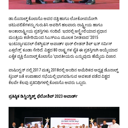
ಡಾ.ರೊನಾಲ್ಡ್ ಕೊಲಾಸೊ ಅವರ ದತ್ತಿ ಹಾಗೂ ಲೋಕೋಪಯೋಗಿ
ಚಟುವಟಿಕೆಗಳನ್ನು ಗುರುತಿಸಿ ಅವರಿಗೆ ಹಲವಾರು ರಾಷ್ಟ್ರೀಯ ಹಾಗೂ
ಅಂತಾರಾಷ್ಟ್ರೀಯ ಪ್ರಶಸ್ತಿಗಳು ಸಂದಿವೆ. ಇದರಲ್ಲಿ ಆಸ್ಟ್ರೇಲಿಯಾದ ಪ್ರಧಾನ
ಮಂತ್ರಿಯ ಕಚೇರಿಯಿಂದ ಸಿಎಸ್ಐಎ ಮೂಲಕ ನೀಡಲಾದ ‘2015
ಇಂಟರ್ನ್ಯಾಷನಲ್ ರೆಕಗ್ನಿಷನ್ ಅವಾರ್ಡ್ ಫಾರ್ ಲೀಡರ್ ಶಿಪ್ ಇನ್ ಸರ್ವಿಸ್
ಎಕ್ಸಲೆನ್ಸ್’ ಕೂಡಾ ಸೇರಿದೆ. ವಿಶ್ವದ 80 ರಾಷ್ಟ್ರಗಳ ಪೈಕಿ ಈ ಪ್ರಶಸ್ತಿಗಾಗಿ ಆಯ್ಕೆಯಾದ
ಏಕೈಕ ವ್ಯಕ್ತಿ ರೊನಾಲ್ಡ್ ಕೊಲಾಸೊ ‘ಭಾರತೀಯರು ಎನ್ನುವುದು ಹೆಮ್ಮೆಯ ವಿಚಾರ.
ವಾಷಿಂಗ್ಟನ್ ನಲ್ಲಿ 2017 ಮತ್ತು 2018ರಲ್ಲಿ ಅಂದಿನ ಅಮೆರಿಕದ ಅಧ್ಯಕ್ಷ ಡೊನಾಲ್ಡ್
ಟ್ರಂಪ್ ಜತೆ ಉಪಾಹಾರ ಸಭೆಯಲ್ಲಿ ಭಾಗವಹಿಸುವ ಅವಕಾಶ ಪಡೆದ ವಿಶ್ವದ
ಕೆಲವೇ ಕೆಲವು ಪ್ರತಿನಿಧಿಗಳಲ್ಲಿ ಕೊಲಾಸೊ ಅವರು ಒಬ್ಬರು.
ಪ್ರತಿಷ್ಠಿತ ಡಿಸ್ಟಿಂಗ್ವಿಶ್ಡ್ ಫೆಲೋಶಿಪ್ 2023 ಅವಾರ್ಡ್