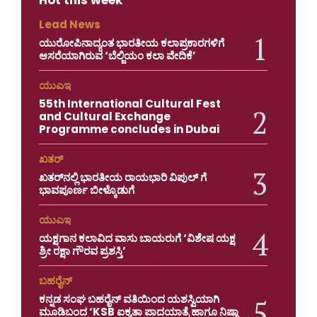
Lead News
ಯುರೋಪಿನಾದ್ಯಂತ ಭಾರತೀಯ ಕಲಾಪ್ರಕಾರಗಳಿಗೆ
ಆಸರೆಯಾಗಿರುವ ‘ಬೆಲ್ಜಿಯಂ ಕಲಾ ವೇದಿಕೆ’
ಯುಎಇ
55th International Cultural Fest
and Cultural Exchange
Programme concludes in Dubai
ಖತರ್
ಖತರ್‌ನಲ್ಲಿ ಭಾರತೀಯ ರಾಯಭಾರಿ ವಿಪುಲ್ ಗೆ
ಭಾವಪೂರ್ಣ ಬೀಳ್ಕೊಡುಗೆ
ಯುಎಇ
ಯಕ್ಷಗಾನ ಕಲಾವಿದ ವಾಸು ಬಾಯರುಗೆ ‘ವಿಶೇಷ ಯಕ್ಷ
ಶ್ರೀ ರಕ್ಷಾ ಗೌರವ ಪ್ರಶಸ್ತಿ’
ಬಹರೈನ್
ಕನ್ನಡ ಸಂಘ ಬಹರೈನ್ ವತಿಯಿಂದ ಯಶಸ್ವಿಯಾಗಿ
ಮೂಡಿಬಂದ ‘KSB ಐಕ್ಯತಾ ಪಾದಯಾತ್ರೆ ಹಾಗೂ ನಿಷ್ಠಾ