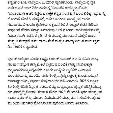
ಕನ್ನಡಿಗರ ಕೂಟ ದುಬೈಯು 2002ರಲ್ಲಿ ಸ್ಥಾಪಿತಗೊಂಡು, ದುಬೈಯಲ್ಲಿ ಪ್ರತಿ
ವರ್ಷದ ನವೆಂಬರ್ 2ನೇ ವಾರದಲ್ಲಿ ‘ಕರ್ನಾಟಕ ರಾಜ್ಯೋತ್ಸವ’ವನ್ನು
ನಿರಂತರವಾಗಿ ಆಚರಿಸುತ್ತಿರುವ ಏಕೈಕ ಕನ್ನಡ ಸಂಘಟನೆ ಎಂಬ ವಿಶಿಷ್ಟ ಸ್ಥಾನವನ್ನು
ಹೊಂದಿದೆ. ಜೊತೆಗೆ, ದುಬೈನಲ್ಲಿ ಅನೇಕ ಸಂಗೀತ, ಸಾಂಸ್ಕೃತಿಕ ಹಾಗೂ
ಸಮಾಜಮುಖಿ ಕಾರ್ಯಕ್ರಮಗಳು, ರಕ್ತದಾನ ಶಿಬಿರ, ಇಫ್ತಾರ್ ಕೂಟ, ಹಿರಿಯ
ಸಾಧಕರಿಗೆ ಗೌರವ ಸನ್ಮಾನ ಸಮಾರಂಭ ಹೀಗೆ ನೂರಾರು ಕಾರ್ಯಕ್ರಮಗಳನ್ನು
ನಿರಂತರವಾಗಿ ನಡೆಸಿ, ಕನ್ನಡಿಗರ ಸೇವೆಯಲ್ಲಿ ಮುಂಚೂಣಿಯಲ್ಲಿದೆ ಹಾಗು
ಸಂಸ್ಕೃತಿ ಸಂರಕ್ಷಣೆ, ಸಮುದಾಯ ಸೇವೆ ಮತ್ತು ಜವಾಬ್ದಾರಿಯುತ ಕಾರ್ಯಕ್ರಮ
ನಿರ್ವಹಣೆಗೆ ಬದ್ಧವಾಗಿದೆ.
ಪುನರ್‌ ಆಯ್ಕೆಯ ನಂತರ ಅಧ್ಯಕ್ಷ ಅರುಣ್ ಕುಮಾರ್ ಅವರು ಸಮಿತಿ ಮತ್ತು
ಸಲಹಾ ಸದಸ್ಯರಿಗೆ ತಮ್ಮ ಮೇಲೆ ಇಟ್ಟಿರುವ ನಂಬಿಕೆ ಮತ್ತು ಬೆಂಬಲಕ್ಕಾಗಿ
ಧನ್ಯವಾದಗಳನ್ನು ಸಲ್ಲಿಸಿದರು. ಅವರು ಸಂಸ್ಥೆಯ ಸ್ಥಾಪಕರು ನಿರ್ಮಿಸಿದ
ಪರಂಪರೆಯನ್ನು ಮುಂದಿನ ವರ್ಷಗಳಲ್ಲಿ ಇನ್ನಷ್ಟು ಎತ್ತರಕ್ಕೆ ಕೊಂಡೊಯ್ಯುವ
ಜವಾಬ್ದಾರಿಯನ್ನು ನಿಭಾಯಿಸುವುದಾಗಿ ಭರವಸೆ ನೀಡಿದರು. 2026ರ ಏಪ್ರಿಲ್
ತಿಂಗಳಲ್ಲಿ ಸಮಿತಿ ವಿಸ್ತರಣೆ ನಡೆಯಲಿದ್ದು, ಮಧ್ಯಪ್ರಾಚ್ಯದ ಪ್ರಸ್ತುತ ಪರಿಸ್ಥಿತಿಯನ್ನು
ಗಮನದಲ್ಲಿಟ್ಟುಕೊಂಡು ‘ಸಂಗೀತ ಸೌರಭ 2026’ ಸೇರಿದಂತೆ ಇತರ ಸಾಂಸ್ಕೃತಿಕ
ಕಾರ್ಯಕ್ರಮಗಳನ್ನು ಯುಎಇ ನಿಯಮಾವಳಿ ಮತ್ತು ಮಾರ್ಗಸೂಚಿಗಳ ಪ್ರಕಾರ
ಮುಂದಿನ ದಿನಗಳಲ್ಲಿ ಘೋಷಿಸಲಾಗುವುದೆಂದು ಅವರು ತಿಳಿಸಿದರು.