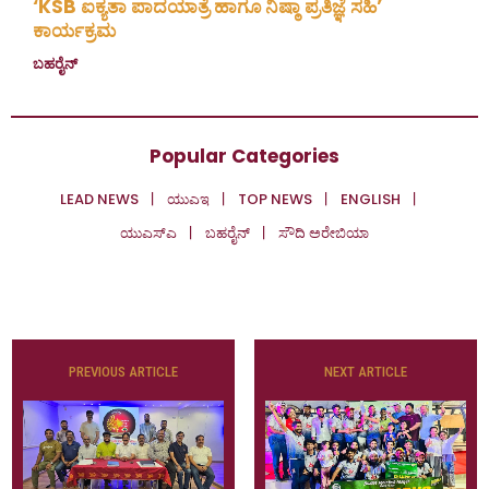
‘KSB ಐಕ್ಯತಾ ಪಾದಯಾತ್ರೆ ಹಾಗೂ ನಿಷ್ಠಾ ಪ್ರತಿಜ್ಞೆ ಸಹಿ’
ಕಾರ್ಯಕ್ರಮ
ಬಹರೈನ್
July 20, 2026
Popular Categories
LEAD NEWS
ಯುಎಇ
TOP NEWS
ENGLISH
ಯುಎಸ್‌ಎ
ಬಹರೈನ್
ಸೌದಿ ಅರೇಬಿಯಾ
PREVIOUS ARTICLE
NEXT ARTICLE