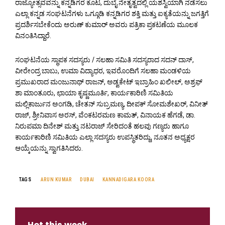
ರಾಜ್ಯೋತ್ಸವವನ್ನು ಕನ್ನಡಿಗರ ಕೂಟ, ದುಬೈ ನೇತೃತ್ವದಲ್ಲಿ ಯಶಸ್ವಿಯಾಗಿ ನಡೆಸಲು
ಎಲ್ಲಾ ಕನ್ನಡ ಸಂಘಟನೆಗಳು ಒಗ್ಗೂಡಿ ಕನ್ನಡಿಗರ ಶಕ್ತಿ ಮತ್ತು ಐಕ್ಯತೆಯನ್ನು ಜಗತ್ತಿಗೆ
ಪ್ರದರ್ಶಿಸಬೇಕೆಂದು ಅರುಣ್ ಕುಮಾರ್ ಅವರು ಪತ್ರಿಕಾ ಪ್ರಕಟಣೆಯ ಮೂಲಕ
ವಿನಂತಿಸಿದ್ದಾರೆ.
ಸಂಘಟನೆಯ ಸ್ಥಾಪಕ ಸದಸ್ಯರು / ಸಲಹಾ ಸಮಿತಿ ಸದಸ್ಯರಾದ ಸದನ್ ದಾಸ್,
ವೀರೇಂದ್ರ ಬಾಬು, ಉಮಾ ವಿದ್ಯಾಧರ, ಇವರೊಂದಿಗೆ ಸಲಹಾ ಮಂಡಳಿಯ
ಪ್ರಮುಖರಾದ ಮಂಜುನಾಥ್ ರಾಜನ್, ಅಡ್ವಕೇಟ್ ಇಬ್ರಾಹಿಂ ಖಲೀಲ್, ಅಶ್ರಫ್
ಶಾ ಮಾಂತೂರು, ಛಾಯಾ ಕೃಷ್ಣಮೂರ್ತಿ, ಕಾರ್ಯಕಾರಿಣಿ ಸಮಿತಿಯ
ಮಲ್ಲಿಕಾರ್ಜುನ ಅಂಗಡಿ, ಚೇತನ್ ಸುಬ್ರಮಣ್ಯ, ದೀಪಕ್ ಸೋಮಶೇಖರ್, ವಿನೀತ್
ರಾಜ್, ಶ್ರೀನಿವಾಸ ಅರಸ್, ವೆಂಕಟರಮಣ ಕಾಮತ್, ವಿನಾಯಕ ಹೆಗಡೆ, ಡಾ.
ನಿರುಪಮಾ ದಿನೇಶ್ ಮತ್ತು ನಟರಾಜ್ ಸೇರಿದಂತೆ ಹಲವು ಗಣ್ಯರು ಹಾಗೂ
ಕಾರ್ಯಕಾರಿಣಿ ಸಮಿತಿಯ ಎಲ್ಲಾ ಸದಸ್ಯರು ಉಪಸ್ಥಿತರಿದ್ದು, ನೂತನ ಅಧ್ಯಕ್ಷರ
ಆಯ್ಕೆಯನ್ನು ಸ್ವಾಗತಿಸಿದರು.
TAGS
ARUN KUMAR
DUBAI
KANNADIGARA KOORA
Hot this week