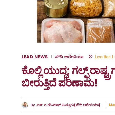
LEAD NEWS
ಸೌದಿ ಅರೇಬಿಯಾ
Less than 1
ಕೊಲ್ಲಿ ಯುದ್ಧ; ಗಲ್ಫ್ ರಾಷ್ಟ
ಬೀರುತ್ತಿದೆ ಪರಿಣಾಮ!
By
ಎಸ್.ಎ.ರಹಿಮಾನ್ ಮಿತ್ತೂರು(ಸೌದಿ ಅರೇಬಿಯಾ)
Mar