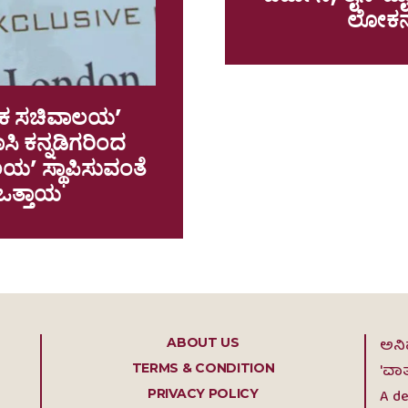
ಲೋಕನಾ
ಯೇಕ ಸಚಿವಾಲಯ’
ಿ ಕನ್ನಡಿಗರಿಂದ
ಲಯ’ ಸ್ಥಾಪಿಸುವಂತೆ
ಒತ್ತಾಯ
ABOUT US
ಅನಿ
TERMS & CONDITION
'ವಾ
PRIVACY POLICY
A de