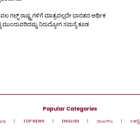
 ಗಲ್ಫ್ ರಾಷ್ಟ್ರಗಳಿಗೆ ಮಾತ್ರವಲ್ಲದೇ ಭಾರತದ ಆರ್ಥಿಕ
ಧ ಮುಂದುವರಿದಷ್ಚು ನಿರುದ್ಯೋಗ ಸಮಸ್ಯೆ ಕೂಡ
Popular Categories
ಎಇ
TOP NEWS
ENGLISH
ಯುಎಸ್‌ಎ
ಬಹರೈ