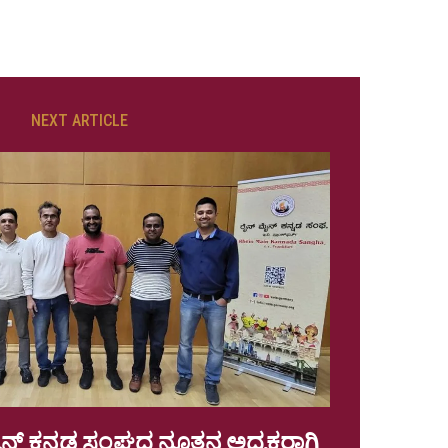
NEXT ARTICLE
ನ್ ಕನ್ನಡ ಸಂಘದ ನೂತನ ಅಧ್ಯಕ್ಷರಾಗಿ