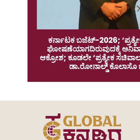
ಕರ್ನಾಟಕ ಬಜೆಟ್-2026; ‘ಪ್ರತ್
ಘೋಷಣೆಯಾಗದಿರುವುದಕ್ಕೆ ಅನಿವಾಸ
ಆಕ್ರೋಶ; ಕೂಡಲೇ ‘ಪ್ರತ್ಯೇಕ ಸಚಿವಾ
ಡಾ.ರೋನಾಲ್ಡ್ ಕೊಲಾಸೊ 