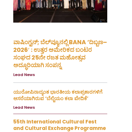
ವಾಷಿಂಗ್ಟನ್; ಬೆಲ್‌ವ್ಯೂನಲ್ಲಿ BANA ‘ದಿಬ್ಬಣ–
2026′ : ಉತ್ತರ ಅಮೇರಿಕದ ಬಂಟರ
ಸಂಘದ 25ನೇ ರಜತ ಮಹೋತ್ಸವ
ಅದ್ಧೂರಿಯಾಗಿ ಸಂಪನ್ನ
Lead News
August 8, 2026
ಯುರೋಪಿನಾದ್ಯಂತ ಭಾರತೀಯ ಕಲಾಪ್ರಕಾರಗಳಿಗೆ
ಆಸರೆಯಾಗಿರುವ ‘ಬೆಲ್ಜಿಯಂ ಕಲಾ ವೇದಿಕೆ’
Lead News
August 4, 2026
55th International Cultural Fest
and Cultural Exchange Programme