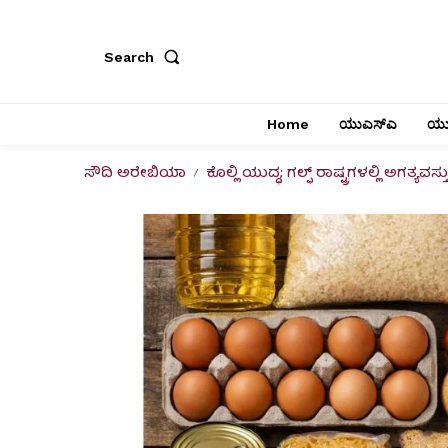
Search
Home
ಯುಎಸ್‌ಎ
ಯು
ಸೌದಿ ಅರೇಬಿಯಾ
ಕೊಲ್ಲಿ ಯುದ್ಧ; ಗಲ್ಫ್ ರಾಷ್ಟ್ರಗಳಲ್ಲಿ ಅಗತ್ಯವಸ್