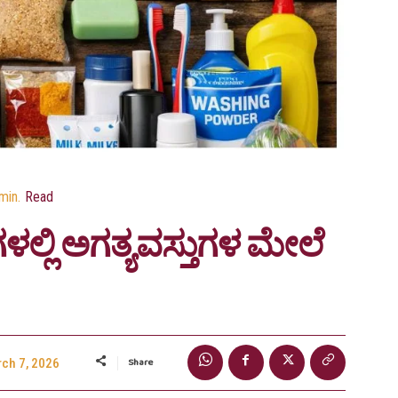
min.
Read
್ರಗಳಲ್ಲಿ ಅಗತ್ಯವಸ್ತುಗಳ ಮೇಲೆ
Share
ch 7, 2026