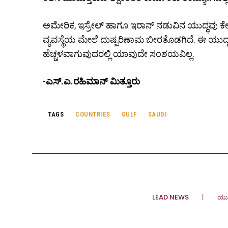
ಅಮೇರಿಕ, ಇಸ್ರೇಲ್ ಹಾಗೂ ಇರಾನ್ ನಡುವಿನ ಯುದ್ಧವು ಕೇವಲ
ವ್ಯವಸ್ಥೆಯ ಮೇಲೆ ದುಷ್ಪರಿಣಾಮ ಬೀರತೊಡಗಿದೆ. ಈ ಯುದ್
ಹೆಚ್ಚಳವಾಗುವುದರಲ್ಲಿ ಯಾವುದೇ ಸಂಶಯವಿಲ್ಲ.
-ಎಸ್.ಎ.ರಹಿಮಾನ್ ಮಿತ್ತೂರು
TAGS
COUNTRIES
GULF
SAUDI
LEAD NEWS
ಯು