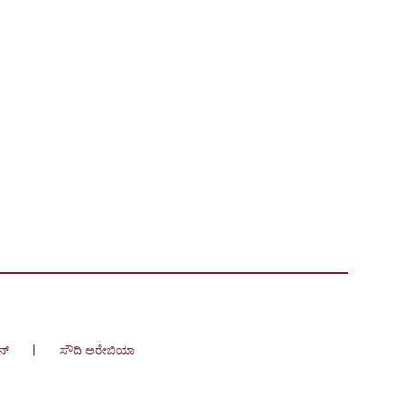
ನ್
ಸೌದಿ ಅರೇಬಿಯಾ