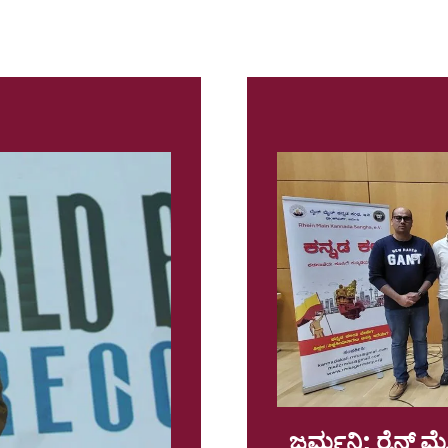
ಜರ್ಮನಿ; ರೈನ್ ಮೈ