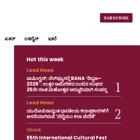
SUBSCRIBE
ಖತರ್
ಬಹರೈನ್
ಇತರೆ
Hot this week
Lead News
ವಾಷಿಂಗ್ಟನ್; ಬೆಲ್‌ವ್ಯೂನಲ್ಲಿ BANA ‘ದಿಬ್ಬಣ–
2026′ : ಉತ್ತರ ಅಮೇರಿಕದ ಬಂಟರ ಸಂಘದ
25ನೇ ರಜತ ಮಹೋತ್ಸವ ಅದ್ಧೂರಿಯಾಗಿ ಸಂಪನ್ನ
Lead News
ಯುರೋಪಿನಾದ್ಯಂತ ಭಾರತೀಯ ಕಲಾಪ್ರಕಾರಗಳಿಗೆ
ಆಸರೆಯಾಗಿರುವ ‘ಬೆಲ್ಜಿಯಂ ಕಲಾ ವೇದಿಕೆ’
ಯುಎಇ
55th International Cultural Fest