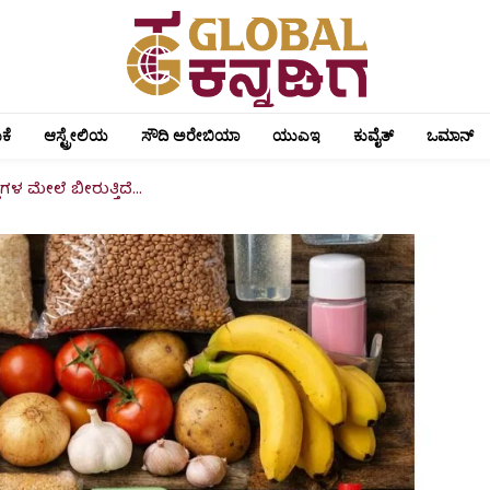
ಕೆ
ಆಸ್ಟ್ರೇಲಿಯ
ಸೌದಿ ಅರೇಬಿಯಾ
ಯುಎಇ
ಕುವೈತ್
ಒಮಾನ್
ತುಗಳ ಮೇಲೆ ಬೀರುತ್ತಿದೆ...