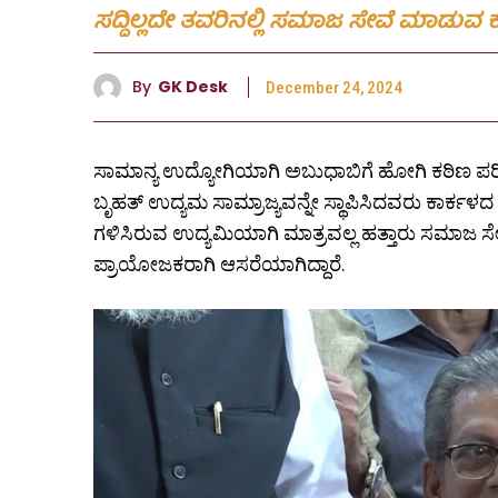
ಸದ್ದಿಲ್ಲದೇ ತವರಿನಲ್ಲಿ ಸಮಾಜ ಸೇವೆ ಮಾಡುವ 
By
GK Desk
December 24, 2024
ಸಾಮಾನ್ಯ ಉದ್ಯೋಗಿಯಾಗಿ ಅಬುಧಾಬಿಗೆ ಹೋಗಿ ಕಠಿಣ ಪರಿಶ
ಬೃಹತ್ ಉದ್ಯಮ ಸಾಮ್ರಾಜ್ಯವನ್ನೇ ಸ್ಥಾಪಿಸಿದವರು ಕಾರ್ಕಳ
ಗಳಿಸಿರುವ ಉದ್ಯಮಿಯಾಗಿ ಮಾತ್ರವಲ್ಲ ಹತ್ತಾರು ಸಮಾಜ 
ಪ್ರಾಯೋಜಕರಾಗಿ ಆಸರೆಯಾಗಿದ್ದಾರೆ.