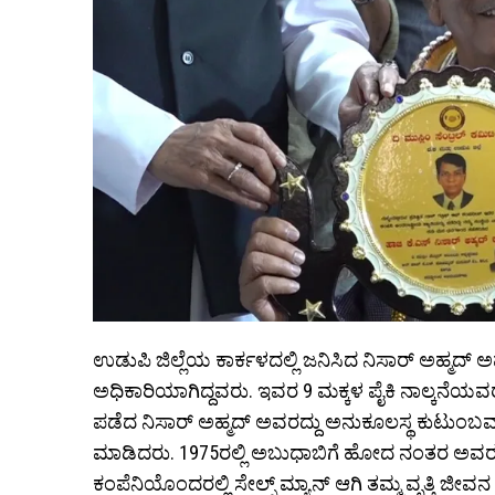
ಉಡುಪಿ ಜಿಲ್ಲೆಯ ಕಾರ್ಕಳದಲ್ಲಿ ಜನಿಸಿದ ನಿಸಾರ್‌ ಅಹ್ಮದ್‌
ಅಧಿಕಾರಿಯಾಗಿದ್ದವರು. ಇವರ 9 ಮಕ್ಕಳ ಪೈಕಿ ನಾಲ್ಕನೆಯವರು 
ಪಡೆದ ನಿಸಾರ್‌ ಅಹ್ಮದ್‌ ಅವರದ್ದು ಅನುಕೂಲಸ್ಥ ಕುಟುಂಬವಾ
ಮಾಡಿದರು. 1975ರಲ್ಲಿ ಅಬುಧಾಬಿಗೆ ಹೋದ ನಂತರ ಅವರ 
ಕಂಪೆನಿಯೊಂದರಲ್ಲಿ ಸೇಲ್ಸ್ ಮ್ಯಾನ್ ಆಗಿ ತಮ್ಮ ವೃತ್ತಿ ಜೀವ