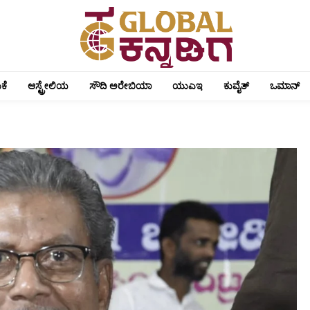
ಕೆ
ಆಸ್ಟ್ರೇಲಿಯ
ಸೌದಿ ಅರೇಬಿಯಾ
ಯುಎಇ
ಕುವೈತ್
ಒಮಾನ್