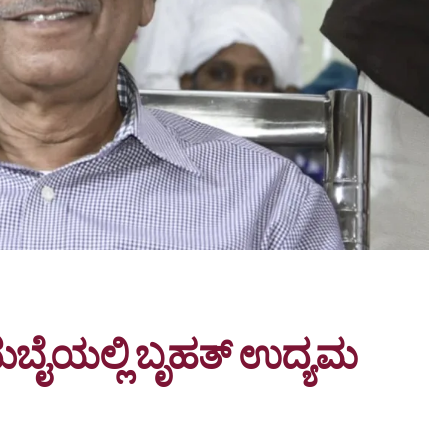
: ದುಬೈಯಲ್ಲಿ ಬೃಹತ್ ಉದ್ಯಮ