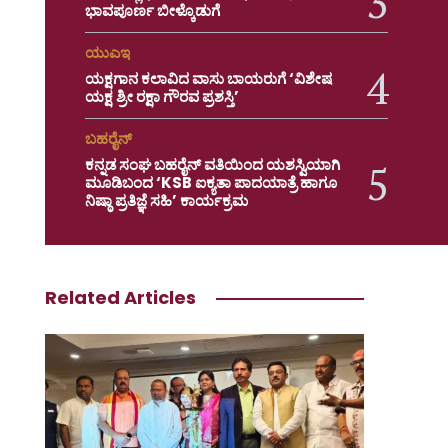
ಭಾವಪೂರ್ಣ ಬೀಳ್ಕೊಡುಗೆ
ಯುಎಇ
ಯಕ್ಷಗಾನ ಕಲಾವಿದ ವಾಸು ಬಾಯರುಗೆ ‘ವಿಶೇಷ
ಯಕ್ಷ ಶ್ರೀ ರಕ್ಷಾ ಗೌರವ ಪ್ರಶಸ್ತಿ’
ಬಹರೈನ್
ಕನ್ನಡ ಸಂಘ ಬಹರೈನ್ ವತಿಯಿಂದ ಯಶಸ್ವಿಯಾಗಿ
ಮೂಡಿಬಂದ ‘KSB ಐಕ್ಯತಾ ಪಾದಯಾತ್ರೆ ಹಾಗೂ
ನಿಷ್ಠಾ ಪ್ರತಿಜ್ಞೆ ಸಹಿ’ ಕಾರ್ಯಕ್ರಮ
Related Articles