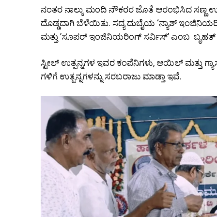
ನಂತರ ನಾಲ್ಕು ಮಂದಿ ನೌಕರರ ಜೊತೆ ಆರಂಭಿಸಿದ ಸಣ್ಣ 
ದೊಡ್ಡದಾಗಿ ಬೆಳೆಯಿತು. ಸದ್ಯ ದುಬೈಯ ‘ನ್ಯಾಶ್ ಇಂಜಿನಿಯ
ಮತ್ತು ’ಸೂಪರ್ ಇಂಜಿನಿಯರಿಂಗ್ ಸರ್ವಿಸ್’ ಎಂಬ ಬೃಹತ್ ಕ
ಸ್ಟೀಲ್‌ ಉತ್ಪನ್ನಗಳ ಇವರ ಕಂಪೆನಿಗಳು, ಆಯಿಲ್‌ ಮತ್ತು ಗ್ಯಾಸ್‌ ಇಂ
ಗಳಿಗೆ ಉತ್ಪನ್ನಗಳನ್ನು ಸರಬರಾಜು ಮಾಡ್ತಾ ಇವೆ.