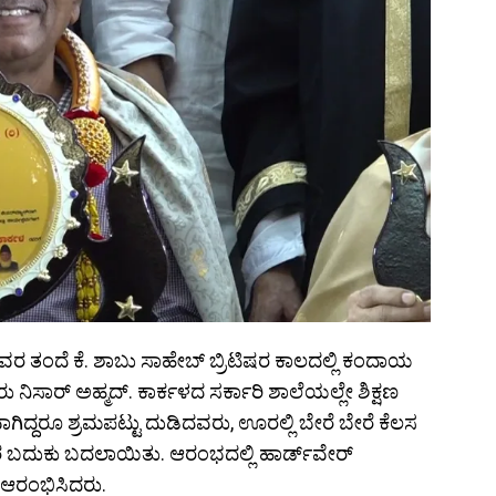
 ಅವರ ತಂದೆ ಕೆ. ಶಾಬು ಸಾಹೇಬ್‌ ಬ್ರಿಟಿಷರ ಕಾಲದಲ್ಲಿ ಕಂದಾಯ
ನಿಸಾರ್ ಅಹ್ಮದ್.‌ ಕಾರ್ಕಳದ ಸರ್ಕಾರಿ ಶಾಲೆಯಲ್ಲೇ ಶಿಕ್ಷಣ
ಗಿದ್ದರೂ ಶ್ರಮಪಟ್ಟು ದುಡಿದವರು, ಊರಲ್ಲಿ ಬೇರೆ ಬೇರೆ ಕೆಲಸ
ಬದುಕು ಬದಲಾಯಿತು. ಆರಂಭದಲ್ಲಿ ಹಾರ್ಡ್‌ವೇರ್
ನ ಆರಂಭಿಸಿದರು.