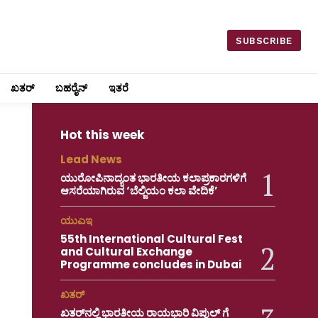
SUBSCRIBE
ಖತರ್
ಬಹರೈನ್
ಇತರೆ
Hot this week
Lead News
ಯುರೋಪಿನಾದ್ಯಂತ ಭಾರತೀಯ ಕಲಾಪ್ರಕಾರಗಳಿಗೆ
ಆಸರೆಯಾಗಿರುವ ‘ಬೆಲ್ಜಿಯಂ ಕಲಾ ವೇದಿಕೆ’
ಯುಎಇ
55th International Cultural Fest
and Cultural Exchange
Programme concludes in Dubai
ಖತರ್
ಖತರ್‌ನಲ್ಲಿ ಭಾರತೀಯ ರಾಯಭಾರಿ ವಿಪುಲ್ ಗೆ