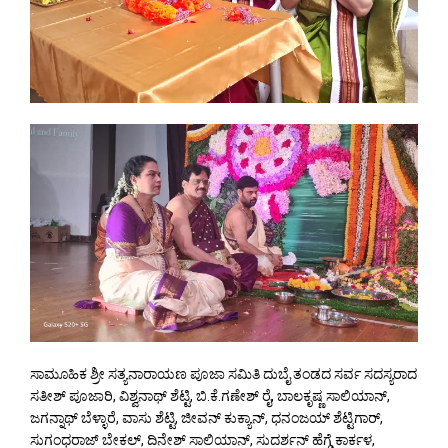
ಸಾಮೂಹಿಕ ಶ್ರೀ ಸತ್ಯನಾರಾಯಣ ಪೂಜಾ ಸಮಿತಿ ದುಬೈ ತಂಡದ ಸರ್ವ ಸದಸ್ಯರಾದ
ಸತೀಶ್ ಪೂಜಾರಿ, ವಿಶ್ವನಾಥ್ ಶೆಟ್ಟಿ, ಬಿ.ಕೆ.ಗಣೇಶ್ ರೈ, ಬಾಲಕೃಷ್ಣ ಸಾಲಿಯಾನ್,
ಜಗನ್ನಾಥ್ ಬೆಳ್ಳಾರೆ, ವಾಸು ಶೆಟ್ಟಿ, ಜೀವನ್ ಕುಕ್ಯಾನ್, ಧನಂಜಯ್ ಶೆಟ್ಟಿಗಾರ್,
ಸುಗಂಧರಾಜ್ ಬೇಕಲ್, ದಿನೇಶ್ ಸಾಲಿಯಾನ್, ಸುದರ್ಶನ್ ಹೆಗ್ಡೆ ಕಾರ್ಕಳ,