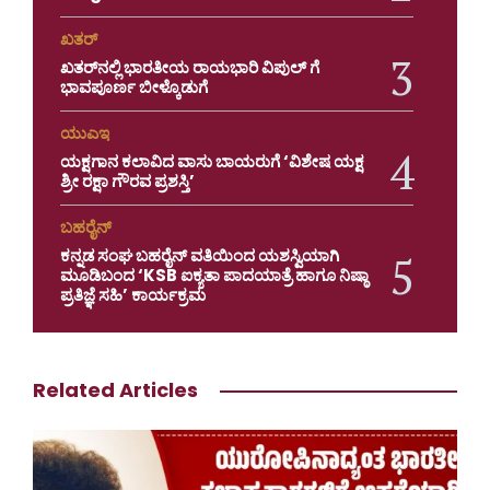
ಖತರ್
ಖತರ್‌ನಲ್ಲಿ ಭಾರತೀಯ ರಾಯಭಾರಿ ವಿಪುಲ್ ಗೆ
ಭಾವಪೂರ್ಣ ಬೀಳ್ಕೊಡುಗೆ
ಯುಎಇ
ಯಕ್ಷಗಾನ ಕಲಾವಿದ ವಾಸು ಬಾಯರುಗೆ ‘ವಿಶೇಷ ಯಕ್ಷ
ಶ್ರೀ ರಕ್ಷಾ ಗೌರವ ಪ್ರಶಸ್ತಿ’
ಬಹರೈನ್
ಕನ್ನಡ ಸಂಘ ಬಹರೈನ್ ವತಿಯಿಂದ ಯಶಸ್ವಿಯಾಗಿ
ಮೂಡಿಬಂದ ‘KSB ಐಕ್ಯತಾ ಪಾದಯಾತ್ರೆ ಹಾಗೂ ನಿಷ್ಠಾ
ಪ್ರತಿಜ್ಞೆ ಸಹಿ’ ಕಾರ್ಯಕ್ರಮ
Related Articles