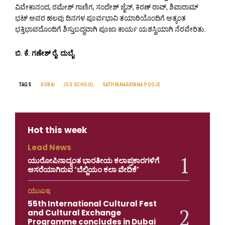
ವಿವೇಕಾನಂದ, ರಮೇಶ್ ಗಾಣಿಗ, ಸಂದೇಶ್ ಜೈನ್, ಕಿರಣ್ ರಾವ್, ಶಿವಾರಾಮ್
ಭಟ್ ಅವರ ಹಲವು ದಿನಗಳ ಪೂರ್ವಭಾವಿ ತಯಾರಿಯೊಂದಿಗೆ ಅತ್ಯಂತ
ಭಕ್ತಿಭಾವದೊಂದಿಗೆ ಶಿಸ್ತುಬದ್ಧವಾಗಿ ಪೂಜಾ ಕಾರ್ಯ ಯಶಸ್ವಿಯಾಗಿ ನೆರವೇರಿತು.
ಬಿ. ಕೆ. ಗಣೇಶ್ ರೈ. ದುಬೈ
TAGS
DUBAI
JSS SCHOOL
SATHYANARAYANA POOJE
Hot this week
Lead News
ಯುರೋಪಿನಾದ್ಯಂತ ಭಾರತೀಯ ಕಲಾಪ್ರಕಾರಗಳಿಗೆ
ಆಸರೆಯಾಗಿರುವ ‘ಬೆಲ್ಜಿಯಂ ಕಲಾ ವೇದಿಕೆ’
ಯುಎಇ
55th International Cultural Fest
and Cultural Exchange
Programme concludes in Dubai