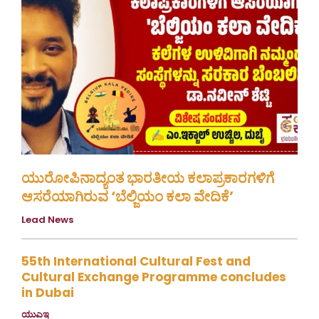
ಯುರೋಪಿನಾದ್ಯಂತ ಭಾರತೀಯ ಕಲಾಪ್ರಕಾರಗಳಿಗೆ
ಆಸರೆಯಾಗಿರುವ ‘ಬೆಲ್ಜಿಯಂ ಕಲಾ ವೇದಿಕೆ’
Lead News
August 4, 2026
55th International Cultural Fest and
Cultural Exchange Programme concludes
in Dubai
ಯುಎಇ
July 30, 2026