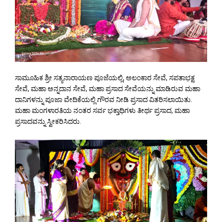
ಸಾಮೂಹಿಕ ಶ್ರೀ ಸತ್ಯನಾರಾಯಣ ಪೂಜೆಯಲ್ಲಿ, ಅಲಂಕಾರ ಸೇವೆ, ಸಪತಾಭಕ್ಷ
ಸೇವೆ, ಮಹಾ ಅನ್ನದಾನ ಸೇವೆ, ಮಹಾ ಪ್ರಸಾದ ಸೇವೆಯನ್ನು ಮಾಡಿರುವ ಮಹಾ
ದಾನಿಗಳನ್ನು ಪೂಜಾ ವೇದಿಕೆಯಲ್ಲಿ ಗೌರವ ನೀಡಿ ಪ್ರಸಾದ ವಿತರಿಸಲಾಯಿತು.
ಮಹಾ ಮಂಗಳಾರತಿಯ ನಂತರ ಸರ್ವ ಭಕ್ತಾಧಿಗಳು ತೀರ್ಥ ಪ್ರಸಾದ, ಮಹಾ
ಪ್ರಸಾದವನ್ನು ಸ್ವೀಕರಿಸಿದರು.