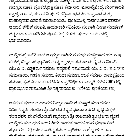
ಸತ್ಯನಾರಾಯಣ ಪೂಜೆ ಪ್ರಾರ್ಥನೆ, ಸಂಕಲ್ಪ, ಗುರುಗಣಪತಿ ಪೂಜೆ, ಕಳಸ ಪೂಜೆ,
ನವಗ್ರಹ ಪೂಜೆ, ವೃತಕಲ್ಪೋಕ್ತ ಪೂಜೆ, ಕಥಾ ಸಾರ, ಮಹಾನೈವೇದ್ಯ, ಮಂಗಳಾರತಿ,
ಬ್ರಾಹ್ಮಣರಾಧನೆ, ಸುವಾಸಿನಿ ಪೂಜೆ, ಕನ್ನಿಕಾರಾಧನೆ ತೀರ್ಥ ಪ್ರಸಾದ ಮತ್ತು
ಮಹಾಪ್ರಸಾದ ವಿತರಣೆ ಮಾಡಲಾಯಿತು. ಪೂಜೆಯಲ್ಲಿ ಸಾರ್ವಜನಿಕರ ಪರವಾಗಿ
ಅಂಜಲಿ ಕೌಶಿಕ್ ದಂಪತಿ, ಕಾರ್ಯಕಾರಿ ಸಮಿತಿಯ ಪರವಾಗಿ ವೀಣಾ ಸುದರ್ಶನ್
ಹೆಗ್ಡೆ ಕಾರ್ಕಳ ದಂಪತಿಗಳು ಪೂಜೆಯಲ್ಲಿ ಕುಳಿತು ಪೂಜಾ ಕಾರ್ಯದಲ್ಲಿ
ಭಾಗಿಯಾದರು.
ದುಬೈಯಲ್ಲಿ ನೆಲೆಸಿ ಕಾರ್ಯೋನ್ಮುಖವಾಗಿರುವ ಸಂಘ ಸಂಸ್ಥೆಗಳಾದ ಯು.ಎ.ಇ
ಬಂಟ್ಸ್. ಬಿಲ್ಲವಾಸ್ ಫ್ಯಾಮಿಲಿ ದುಬೈ, ಬ್ರಾಹ್ಮಣ ಸಮಾಜ ದುಬೈ, ಮೊಗವೀರ್ಸ್
ಯು.ಎ.ಇ., ವಿಶ್ವಕರ್ಮ ಸಮಾಜ. ಪದ್ಮಶಾಲಿ ಸಮುದಾಯ ಯು.ಎ.ಇ., ಜಿ.ಎಸ್.ಬಿ.
ಸಮುದಾಯ, ಗಾಣಿಗ ಸಮಾಜ, ತೀಯಾ ಸಮಾಜ, ರಜಕ ಸಮಾಜ, ರಾಮಕ್ಷತ್ರೀಯ
ಸಮಾಜ, ಜೈನ್ ಮಿಲನ ಸಂಘಟನೆಗಳ ಪ್ರತಿನಿಧಿಗಳು ಒಗ್ಗೂಡಿ ಕಳೆದ 2001ರಲ್ಲಿ
ಪ್ರಾರಂಭಿಸಿದ ಸಾಮೂಹಿಕ ಶ್ರೀ ಸತ್ಯನಾರಯಣ 18ನೇಯ ಪೂಜೆಯಾಗಿತ್ತು.
ಆಕರ್ಷಕ ಪೂಜಾ ಮಂಟಪದ ವಿನ್ಯಾಸ ರಾಜೇಶ್ ಕುತ್ತಾರ್ ತಂಡದವರು
ನಿರ್ಮಿಸಿದ್ದರು. ಸಂಚಿತಾ ಶ್ರೀಧರ್ ರವರ ಕೃಷ್ಣ ಭಜನಾ ತರಗತಿ ಪುಟ್ಟ ಮಕ್ಕಳ
ತಂಡದವರ ಭಜನೆಯೊಂದಿಗೆ ಪ್ರಾರಂಭಿಸಿ ಶ್ರೀ ರಾಜರಾಜೇಶ್ವರಿ ಭಜನಾ ವೃಂದ
ದುಬೈಯ ಸುಮಧುರ ಕಂಠಸಿರಿಯ ಗಾಯಕ ಗಾಯಕಿಯರ ಭಜನಾ ಸೇವೆ
ಸಭಾಂಗಣದಲ್ಲಿ ಆಸೀನವಾಗಿದ್ದ ಸರ್ವ ಭಕ್ತಾಧಿಗಳು ಪಾಲ್ಗೊಂಡು ಭಜನಾ