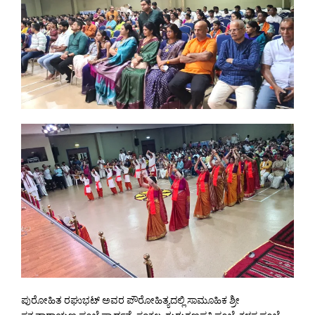
ಪುರೋಹಿತ ರಘುಭಟ್ ಅವರ ಪೌರೋಹಿತ್ಯದಲ್ಲಿ ಸಾಮೂಹಿಕ ಶ್ರೀ