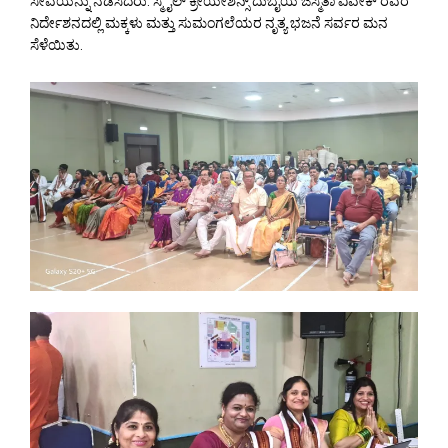
ಸೇವೆಯನ್ನು ನಡೆಸಿದರು. ಸ್ಮೈಲ್ ಕ್ರೀಯೇಶನ್ಸ್ ದುಬೈಯ ಜಸ್ಮಿತಾ ವಿವೇಕ್ ರವರ
ನಿರ್ದೇಶನದಲ್ಲಿ ಮಕ್ಕಳು ಮತ್ತು ಸುಮಂಗಲೆಯರ ನೃತ್ಯ ಭಜನೆ ಸರ್ವರ ಮನ
ಸೆಳೆಯಿತು.