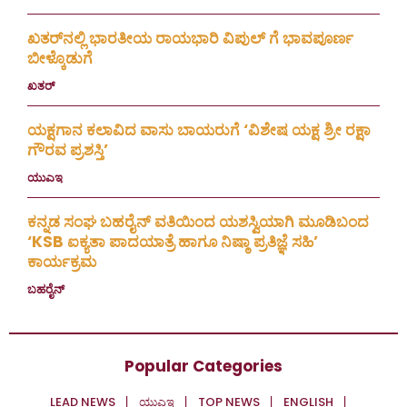
ಖತರ್‌ನಲ್ಲಿ ಭಾರತೀಯ ರಾಯಭಾರಿ ವಿಪುಲ್ ಗೆ ಭಾವಪೂರ್ಣ
ಬೀಳ್ಕೊಡುಗೆ
ಖತರ್
July 28, 2026
ಯಕ್ಷಗಾನ ಕಲಾವಿದ ವಾಸು ಬಾಯರುಗೆ ‘ವಿಶೇಷ ಯಕ್ಷ ಶ್ರೀ ರಕ್ಷಾ
ಗೌರವ ಪ್ರಶಸ್ತಿ’
ಯುಎಇ
July 23, 2026
ಕನ್ನಡ ಸಂಘ ಬಹರೈನ್ ವತಿಯಿಂದ ಯಶಸ್ವಿಯಾಗಿ ಮೂಡಿಬಂದ
‘KSB ಐಕ್ಯತಾ ಪಾದಯಾತ್ರೆ ಹಾಗೂ ನಿಷ್ಠಾ ಪ್ರತಿಜ್ಞೆ ಸಹಿ’
ಕಾರ್ಯಕ್ರಮ
ಬಹರೈನ್
July 20, 2026
Popular Categories
LEAD NEWS
ಯುಎಇ
TOP NEWS
ENGLISH