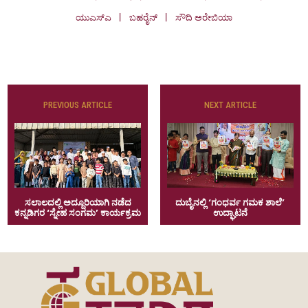
ಯುಎಸ್‌ಎ
ಬಹರೈನ್
ಸೌದಿ ಅರೇಬಿಯಾ
PREVIOUS ARTICLE
NEXT ARTICLE
ಸಲಾಲದಲ್ಲಿ ಅದ್ದೂರಿಯಾಗಿ ನಡೆದ
ದುಬೈನಲ್ಲಿ ‘ಗಂಧರ್ವ ಗಮಕ ಶಾಲೆ’
ಕನ್ನಡಿಗರ ‘ಸ್ನೇಹ ಸಂಗಮ’ ಕಾರ್ಯಕ್ರಮ
ಉದ್ಘಾಟನೆ