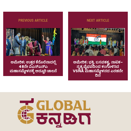
PREVIOUS ARTICLE
NEXT ARTICLE
ಅಮೇರಿಕ; ಉತ್ತರ ಕೆರೊಲಿನಾದಲ್ಲಿ
ಅಮೇರಿಕ; ಭಕ್ತಿ, ಬಸವತತ್ವ, ನಾಟಕ-
48ನೇ ವಿಎಸ್‌ಎನ್‌ಎ
ನೃತ್ಯ ವೈಭವದಿಂದ ಕಂಗೊಳಿಸಿದ
ಮಹಾಸಮ್ಮೇಳನಕ್ಕೆ ಅದ್ದೂರಿ ಚಾಲನೆ
VSNA ಮಹಾಸಮ್ಮೇಳನದ ಎರಡನೇ
ದಿನ