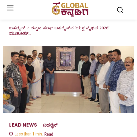
ಬಹರೈನ್
ಕನ್ನಡ ಸಂಘ ಬಹರೈನ್‌ನ ‘ಯಕ್ಷ ವೈಭವ 2026’
ಮುಹೂರ್ತ...
LEAD NEWS
ಬಹರೈನ್
Less than 1
min.
Read