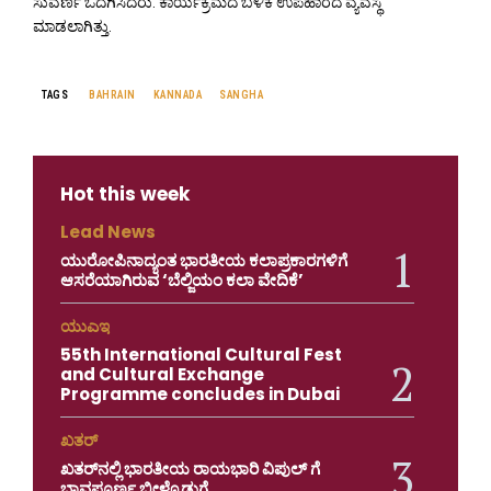
ಸುವರ್ಣ ಒದಗಿಸಿದರು. ಕಾರ್ಯಕ್ರಮದ ಬಳಿಕ ಉಪಹಾರದ ವ್ಯವಸ್ಥೆ
ಮಾಡಲಾಗಿತ್ತು.
TAGS
BAHRAIN
KANNADA
SANGHA
Hot this week
Lead News
ಯುರೋಪಿನಾದ್ಯಂತ ಭಾರತೀಯ ಕಲಾಪ್ರಕಾರಗಳಿಗೆ
ಆಸರೆಯಾಗಿರುವ ‘ಬೆಲ್ಜಿಯಂ ಕಲಾ ವೇದಿಕೆ’
ಯುಎಇ
55th International Cultural Fest
and Cultural Exchange
Programme concludes in Dubai
ಖತರ್
ಖತರ್‌ನಲ್ಲಿ ಭಾರತೀಯ ರಾಯಭಾರಿ ವಿಪುಲ್ ಗೆ
ಭಾವಪೂರ್ಣ ಬೀಳ್ಕೊಡುಗೆ