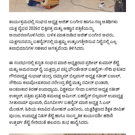
ಕಾರ್ಯಕ್ರಮದಲ್ಲಿ ಸಂಘದ ಅಧ್ಯಕ್ಷ ಅಜಿತ್ ಬಂಗೇರ ಹಾಗೂ ಗಣ್ಯ ಅತಿಥಿಗಳು
ಯಕ್ಷ ವೈಭವ 2026ರ ಭಿತ್ತಿಪತ್ರ ಮತ್ತು ಆಹ್ವಾನ ಪತ್ರಿಕೆಯನ್ನು
ಅನಾವರಣಗೊಳಿಸಿದರು. ಬಳಿಕ ಮಾತನಾಡಿದ ಅಜಿತ್ ಬಂಗೇರ ಅವರು,
ಯಕ್ಷಗಾನವನ್ನು ಬಹರೈನ್‌ನಲ್ಲಿ ಮತ್ತಷ್ಟು ಉತ್ತುಂಗಕ್ಕೇರಿಸುವ ನಿಟ್ಟಿನಲ್ಲಿ ಎಲ್ಲ
ಕಲಾಭಿಮಾನಿಗಳ ಸಹಕಾರ ಅಗತ್ಯವೆಂದು ತಿಳಿಸಿದರು.
ಈ ಸಂದರ್ಭದಲ್ಲಿ ಕನ್ನಡ ಸಂಘದ ಮಾಜಿ ಅಧ್ಯಕ್ಷರಾದ ಪ್ರದೀಪ್ ಕುಮಾರ್ ಶೆಟ್ಟಿ
ಮತ್ತು ಅಮರನಾಥ್ ರೈ, ಯಕ್ಷಧ್ರುವ ಪಟ್ಲ ಫೌಂಡೇಶನ್ ಬಹರೈನ್–ಸೌದಿ ಘಟಕದ
ಗೌರವಾಧ್ಯಕ್ಷ ಸುಭಾಷ್ ಚಂದ್ರ, ದಮ್ಮಾಮ್ ಬಿಲ್ಲವಾಸ್ ಅಧ್ಯಕ್ಷ ಸತೀಶ್ ಬಜಾಲ್,
ಸೌದಿಯ ಕಲಾಪೋಷಕರಾದ ನರೇಂದ್ರ ಶೆಟ್ಟಿ ಮತ್ತು ನವೀನ್ ಭಂಡಾರಿ,
ಅಂಕಣಕಾರ ಕಿರಣ್ ಉಪಾಧ್ಯಾಯ, ವಿಶ್ವಕರ್ಮ ಸೇವಾ ಬಳಗದ ಅಧ್ಯಕ್ಷ ಸತೀಶ್
ಉಳ್ಳಾಲ್, ಪತ್ರಿಕಾ ಪ್ರತಿನಿಧಿ ಕಮಲಾಕ್ಷ ಅಮೀನ್, ಬಹರೈನ್ ಬಿಲ್ಲವಾಸ್ ಉಪಾಧ್ಯಕ್ಷ
ಸೀತಾರಾಮ್ ಪೂಜಾರಿ, ಮೊಗವೀರ್ಸ್ ಬಹರೈನ್ ಮಾಜಿ ಅಧ್ಯಕ್ಷ ಸಿ.ಎಲ್.
ಮೆಂಡನ್, ಹಿರಿಯ ಕಲಾವಿದ ಮೋಹನ್ ಎಡನೀರು, ಯಕ್ಷಶಿಕ್ಷಣದ ಶಿಕ್ಷಕ ಜೀವಿತ್
ಪೂಂಜ, ಉಪಾಧ್ಯಕ್ಷ ನಿತಿನ್ ಶೆಟ್ಟಿ ಹಾಗೂ ಸಾಂಸ್ಕೃತಿಕ ಕಾರ್ಯದರ್ಶಿ ಹರಿಣಿ
ಉತ್ಕರ್ಷ್ ಶೆಟ್ಟಿ ಸೇರಿದಂತೆ ಹಲವರು ಶುಭ ಹಾರೈಸಿದರು.