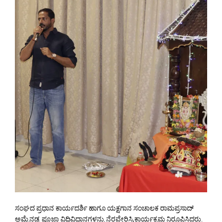
ಸಂಘದ ಪ್ರಧಾನ ಕಾರ್ಯದರ್ಶಿ ಹಾಗೂ ಯಕ್ಷಗಾನ ಸಂಚಾಲಕ ರಾಮಪ್ರಸಾದ್
ಅಮ್ಮೆನಡ್ಕ ಪೂಜಾ ವಿಧಿವಿಧಾನಗಳನ್ನು ನೆರವೇರಿಸಿ,ಕಾರ್ಯಕ್ರಮ ನಿರೂಪಿಸಿದರು.