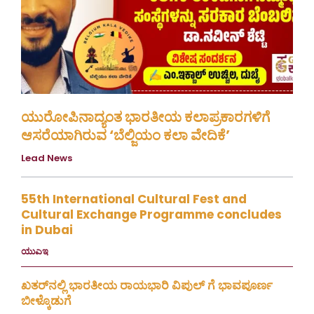
ಯುರೋಪಿನಾದ್ಯಂತ ಭಾರತೀಯ ಕಲಾಪ್ರಕಾರಗಳಿಗೆ
ಆಸರೆಯಾಗಿರುವ ‘ಬೆಲ್ಜಿಯಂ ಕಲಾ ವೇದಿಕೆ’
Lead News
August 4, 2026
55th International Cultural Fest and
Cultural Exchange Programme concludes
in Dubai
ಯುಎಇ
July 30, 2026
ಖತರ್‌ನಲ್ಲಿ ಭಾರತೀಯ ರಾಯಭಾರಿ ವಿಪುಲ್ ಗೆ ಭಾವಪೂರ್ಣ
ಬೀಳ್ಕೊಡುಗೆ