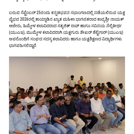
ಬರುವ ಸೆಪ್ಟೆಂಬರ್ 25ರಂದು ಕನ್ನಡಭವನ ಸಭಾಂಗಣದಲ್ಲಿ ನಡೆಯಲಿರುವ ಯಕ್ಷ
ವೈಭವ 2026ರಲ್ಲಿ ತಾಯ್ನಾಡಿನ ಖ್ಯಾತ ಮಹಿಳಾ ಭಾಗವತರಾದ ಕಾವ್ಯಶ್ರೀ ನಾಯಕ್
ಆಜೇರು, ಹಿಮ್ಮೇಳ ಕಲಾವಿದರಾದ ಸತ್ಯಜಿತ್ ರಾವ್ ಹಾಗೂ ಸವಿನಯ ನೆಲ್ಲಿತೀರ್ಥ
(ಯುಎಇ), ಮುಮ್ಮೇಳ ಕಲಾವಿದರಾಗಿ ಯಕ್ಷಗುರು ಶೇಖರ್ ಶೆಟ್ಟಿಗಾರ್ (ಯುಎಇ)
ಅವರೊಂದಿಗೆ ಸಂಘದ ಸದಸ್ಯ ಕಲಾವಿದರು ಹಾಗೂ ಯಕ್ಷಶಿಕ್ಷಣದ ವಿದ್ಯಾರ್ಥಿಗಳು
ಭಾಗವಹಿಸಲಿದ್ದಾರೆ.