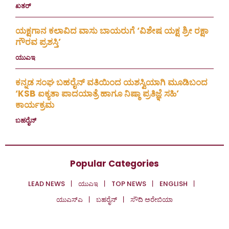
ಖತರ್
July 28, 2026
ಯಕ್ಷಗಾನ ಕಲಾವಿದ ವಾಸು ಬಾಯರುಗೆ ‘ವಿಶೇಷ ಯಕ್ಷ ಶ್ರೀ ರಕ್ಷಾ
ಗೌರವ ಪ್ರಶಸ್ತಿ’
ಯುಎಇ
July 23, 2026
ಕನ್ನಡ ಸಂಘ ಬಹರೈನ್ ವತಿಯಿಂದ ಯಶಸ್ವಿಯಾಗಿ ಮೂಡಿಬಂದ
‘KSB ಐಕ್ಯತಾ ಪಾದಯಾತ್ರೆ ಹಾಗೂ ನಿಷ್ಠಾ ಪ್ರತಿಜ್ಞೆ ಸಹಿ’
ಕಾರ್ಯಕ್ರಮ
ಬಹರೈನ್
July 20, 2026
Popular Categories
LEAD NEWS
ಯುಎಇ
TOP NEWS
ENGLISH
ಯುಎಸ್‌ಎ
ಬಹರೈನ್
ಸೌದಿ ಅರೇಬಿಯಾ