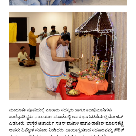
ಮುಹೂರ್ತ ಪೂಜೆಯಲ್ಲಿ ನೂರಾರು ಸದಸ್ಯರು ಹಾಗೂ ಕಲಾಭಿಮಾನಿಗಳು
ಪಾಲ್ಗೊಂಡಿದ್ದರು. ನಾರಾಯಣ ಪಂಜತೊಟ್ಟಿ ಅವರ ಭಾಗವತಿಕೆಯಲ್ಲಿ ಮೋಹನ್
ಎಡನೀರು, ಭಾಸ್ಕರ ಆಚಾರ್ಯ, ಸಚಿನ್ ಪಾಟಾಳಿ ಹಾಗೂ ರಾಜೇಶ್ ಮಾವಿನಕಟ್ಟೆ
ಅವರು ಹಿಮ್ಮೇಳ ಸಹಕಾರ ನೀಡಿದರು. ಛಾಯಾಗ್ರಹಣದ ಸಹಕಾರವನ್ನು ಕೌಶಿಕ್