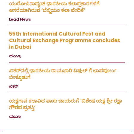
ಯುರೋಪಿನಾದ್ಯಂತ ಭಾರತೀಯ ಕಲಾಪ್ರಕಾರಗಳಿಗೆ
ಆಸರೆಯಾಗಿರುವ ‘ಬೆಲ್ಜಿಯಂ ಕಲಾ ವೇದಿಕೆ’
Lead News
August 4, 2026
55th International Cultural Fest and
Cultural Exchange Programme concludes
in Dubai
ಯುಎಇ
July 30, 2026
ಖತರ್‌ನಲ್ಲಿ ಭಾರತೀಯ ರಾಯಭಾರಿ ವಿಪುಲ್ ಗೆ ಭಾವಪೂರ್ಣ
ಬೀಳ್ಕೊಡುಗೆ
ಖತರ್
July 28, 2026
ಯಕ್ಷಗಾನ ಕಲಾವಿದ ವಾಸು ಬಾಯರುಗೆ ‘ವಿಶೇಷ ಯಕ್ಷ ಶ್ರೀ ರಕ್ಷಾ
ಗೌರವ ಪ್ರಶಸ್ತಿ’
ಯುಎಇ
July 23, 2026