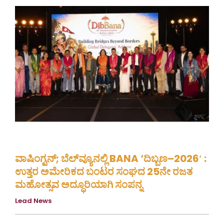
ವಾಷಿಂಗ್ಟನ್; ಬೆಲ್‌ವ್ಯೂನಲ್ಲಿ BANA ‘ದಿಬ್ಬಣ–2026′ :
ಉತ್ತರ ಅಮೇರಿಕದ ಬಂಟರ ಸಂಘದ 25ನೇ ರಜತ
ಮಹೋತ್ಸವ ಅದ್ಧೂರಿಯಾಗಿ ಸಂಪನ್ನ
Lead News
August 8, 2026