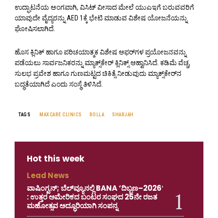
ಉದ್ಘಾಟನೆಯ ಅಂಗವಾಗಿ, ವಿಸಿಟ್ ವೀಸಾದ ಮೇಲೆ ಯುಎಇಗೆ ಬರುವವರಿಗೆ
ಯಾವುದೇ ವೈದ್ಯರನ್ನು AED 1ಕ್ಕೆ ಭೇಟಿ ಮಾಡುವ ವಿಶೇಷ ಯೋಜನೆಯನ್ನು
ಘೋಷಿಸಲಾಗಿದೆ.
ಹೊಸ ಕ್ಲಿನಿಕ್ ಹಾಗೂ ಪರಿಚಯಾತ್ಮಕ ವಿಶೇಷ ಆಫರ್‌ಗಳ ಪ್ರಯೋಜನವನ್ನು
ಪಡೆಯಲು ಸಾರ್ವಜನಿಕರನ್ನು ಮ್ಯಾಕ್ಸ್‌ಕೇರ್ ಕ್ಲಿನಿಕ್ಸ್ ಆಹ್ವಾನಿಸಿದೆ. ಕಡಿಮೆ ವೆಚ್ಚ,
ಸುಲಭ ಪ್ರವೇಶ ಹಾಗೂ ಗುಣಮಟ್ಟದ ಚಿಕಿತ್ಸೆ ನೀಡುವುದು ಮ್ಯಾಕ್ಸ್‌ಕೇರ್‌ನ
ಬದ್ಧತೆಯಾಗಿದೆ ಎಂದು ಸಂಸ್ಥೆ ತಿಳಿಸಿದೆ.
TAGS
MAXCARE CLINICS
ROLLA
SHARJAH
Hot this week
Lead News
ವಾಷಿಂಗ್ಟನ್; ಬೆಲ್‌ವ್ಯೂನಲ್ಲಿ BANA ‘ದಿಬ್ಬಣ–2026′
: ಉತ್ತರ ಅಮೇರಿಕದ ಬಂಟರ ಸಂಘದ 25ನೇ ರಜತ
ಮಹೋತ್ಸವ ಅದ್ಧೂರಿಯಾಗಿ ಸಂಪನ್ನ