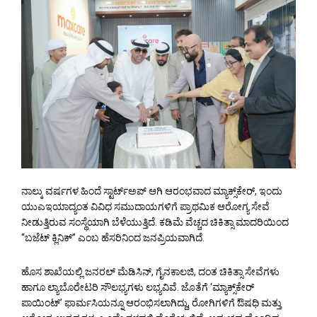
ನಾಲ್ಕು ವರ್ಷಗಳ ಹಿಂದೆ ಸ್ಟಾರ್ಟ್‌ಅಪ್ ಆಗಿ ಆರಂಭವಾದ ಮ್ಯಾಕ್ಸ್‌ಕೇರ್, ಇಂದು
ಯುಎಇಯಾದ್ಯಂತ ವಿವಿಧ ಸಮುದಾಯಗಳಿಗೆ ಪ್ರಾಥಮಿಕ ಆರೋಗ್ಯ ಸೇವೆ
ನೀಡುತ್ತಿರುವ ಸಂಸ್ಥೆಯಾಗಿ ಬೆಳೆಯುತ್ತಿದೆ. ಕಡಿಮೆ ವೆಚ್ಚದ ಚಿಕಿತ್ಸಾ ಮಾದರಿಯಿಂದ
“ಬಜೆಟ್ ಕ್ಲಿನಿಕ್” ಎಂಬ ಹೆಸರಿನಿಂದ ಜನಪ್ರಿಯವಾಗಿದೆ.
ಹೊಸ ಶಾಖೆಯಲ್ಲಿ ಜನರಲ್ ಮೆಡಿಸಿನ್, ಗೈನಕಾಲಜಿ, ದಂತ ಚಿಕಿತ್ಸಾ ಸೇವೆಗಳು
ಹಾಗೂ ಲ್ಯಾಬೊರೇಟರಿ ಸೌಲಭ್ಯಗಳು ಲಭ್ಯವಿವೆ. ಜೊತೆಗೆ ‘ಮ್ಯಾಕ್ಸ್‌ಕೇರ್
ಪಾಯಿಂಟ್’ ಫಾರ್ಮಸಿಯನ್ನೂ ಆರಂಭಿಸಲಾಗಿದ್ದು, ರೋಗಿಗಳಿಗೆ ಔಷಧಿ ಮತ್ತು