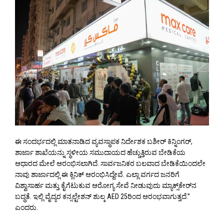
ಈ ಸಂದರ್ಭದಲ್ಲಿ ಮಾತನಾಡಿದ ವ್ಯವಸ್ಥಾಪಕ ನಿರ್ದೇಶಕ ಬಶೀರ್ ಕಿನ್ನಿಂಗರ್,
ಶಾರ್ಜಾ ಶಾಖೆಯನ್ನು ಸ್ಥಳೀಯ ಸಮುದಾಯದ ಹೆಚ್ಚುತ್ತಿರುವ ಬೇಡಿಕೆಯ
ಆಧಾರದ ಮೇಲೆ ಆರಂಭಿಸಲಾಗಿದೆ. ಸಾರ್ವಜನಿಕರ ಬಲವಾದ ಬೇಡಿಕೆಯಿಂದಲೇ
ನಾವು ಶಾರ್ಜಾದಲ್ಲಿ ಈ ಕ್ಲಿನಿಕ್ ಆರಂಭಿಸಿದ್ದೇವೆ. ಎಲ್ಲಾ ವರ್ಗದ ಜನರಿಗೆ
ವಿಶ್ವಾಸಾರ್ಹ ಮತ್ತು ಕೈಗೆಟುಕುವ ಆರೋಗ್ಯ ಸೇವೆ ನೀಡುವುದು ಮ್ಯಾಕ್ಸ್‌ಕೇರ್‌ನ
ಬದ್ಧತೆ. ಇಲ್ಲಿ ವೈದ್ಯರ ಕನ್ಸಲ್ಟೇಶನ್ ಶುಲ್ಕ AED 25ರಿಂದ ಆರಂಭವಾಗುತ್ತದೆ.”
ಎಂದರು.