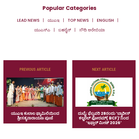
Popular Categories
LEAD NEWS
ಯುಎಇ
TOP NEWS
ENGLISH
ಯುಎಸ್‌ಎ
ಬಹರೈನ್
ಸೌದಿ ಅರೇಬಿಯಾ
PREVIOUS ARTICLE
NEXT ARTICLE
ಯುಎಇ ಕುಲಾಲ ಫ್ಯಾಮಿಲಿಯಿಂದ
ದುಬೈ; ಫೆಬ್ರವರಿ 28ರಂದು ‘ಬ್ಯಾರೀಸ್
ಶ್ರೀಸತ್ಯನಾರಾಯಣ ಪೂಜೆ
ಕಲ್ಚರಲ್ ಫೋರಮ್( BCF)’ನಿಂದ
‘ಇಫ್ತಾರ್ ಮೀಟ್ 2026’