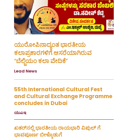
ಯುರೋಪಿನಾದ್ಯಂತ ಭಾರತೀಯ
ಕಲಾಪ್ರಕಾರಗಳಿಗೆ ಆಸರೆಯಾಗಿರುವ
‘ಬೆಲ್ಜಿಯಂ ಕಲಾ ವೇದಿಕೆ’
Lead News
August 4, 2026
55th International Cultural Fest
and Cultural Exchange Programme
concludes in Dubai
ಯುಎಇ
July 30, 2026
ಖತರ್‌ನಲ್ಲಿ ಭಾರತೀಯ ರಾಯಭಾರಿ ವಿಪುಲ್ ಗೆ
ಭಾವಪೂರ್ಣ ಬೀಳ್ಕೊಡುಗೆ