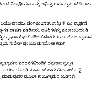
ಿದಂತೆ ವಿದ್ಯಾರ್ಥಿಗಳು ತಮ್ಮ ಅಭಿಪ್ರಾಯಗಳನ್ನು ಹಂಚಿಕೊಂಡು,
ಯೋಜಿಸಿದರು. ಬೆಂಗಳೂರಿನ ಶುಭಾಶ್ರೀ ಕೆ. ಎಂ ಪ್ರಾರ್ಥನೆ
ುಣ ಸ್ವಾಗತ ಭಾಷಣ ಮಾಡಿದರು. ಅತಿಥಿಗಳನ್ನು ಮುಂಬಯಿಯ ಡಿ.
ಬೋಸ್ಟನ್ನಿನ ಪ್ರಭಾಕರ್ ಭಟ್ ಪರಿಚಯಿಸಿದರು. ಓಮಾನ್‌ನ ಚಂದ್ರಹಾಸ
ತು ಸಿಡ್ನಿಯ ಸುರೇಶ್ ಪೂಂಜಾ ಮನಮೋಹಕವಾಗಿ
ಹೃತ್ಪೂರ್ವಕ ವಂದನೆಗಳೊಂದಿಗೆ ಧನ್ಯವಾದ ಪ್ರಸ್ತುತ
 ಐ ಲೇಸ ದ ಸೂರಿ ಮಾರ್ನಾಡ್ ಹಾಗು ಗೋಪಾಲ್ ಪಟ್ಟೆ
ು ಮಾಡುವುದರ ಮೂಲಕ ಕಾರ್ಯಕ್ರಮದ ಯಶಸ್ಸಿಗೆ