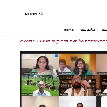
Search
Home
ಯುಎಸ್‌ಎ
ಯು
ಯುಎಸ್‌ಎ
GATAದ 'ಗೆಲ್ಮೆದ ಲೇಸ್’ ತುಳು ಲಿಪಿ ಸಮಾರೋಪದಲ್ಲಿ