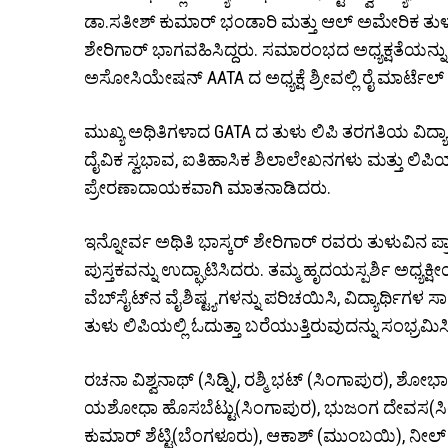
ಡಾ.ಸತೀಶ್ ಕುಮಾರ್ ಭಂಡಾರಿ ಮತ್ತು ಆಲ್ ಅಮೇರಿಕ ತುಳ
ಶೇರಿ‌ಗಾರ್ ಭಾಗವಹಿಸಿದ್ದರು. ಸಮಾರಂಭದ ಅಧ್ಯಕ್ಷತೆಯನ್ನ
ಅಸೋಸಿಯೇಷನ್ AATA ದ ಅಧ್ಯಕ್ಷೆ ಶ್ರೀವಲ್ಲಿ ರೈ ಮಾರ್ಟೆಲ್ 
ಮುಖ್ಯ ಅಥಿತಿಗಳಾದ GATA ದ ತುಳು ಲಿಪಿ ತರಗತಿಯ ವಿ
ದೈವಿಕ ಸ್ವಭಾವ, ಐತಿಹಾಸಿಕ ಶಿಲಾಲೇಖನಗಳು ಮತ್ತು ಲಿಪಿ
ಪ್ರೇರಣಾದಾಯಕವಾಗಿ ಮಾತನಾಡಿದರು.
ಇನ್ನೋರ್ವ ಅಥಿತಿ ಭಾಸ್ಕರ್ ಶೇರಿಗಾರ್ ರವರು ತುಳುವಿನ ಪ್ರಾಚ
ಪುಸ್ತಕವನ್ನು ಉದ್ಘಾಟಿಸಿದರು. ತಮ್ಮ ಹೃದಯಸ್ಪರ್ಶಿ ಅಧ್ಯಕ್
ವೆಬ್‌ಸೈಟ್‌ನ ವೈಶಿಷ್ಟ್ಯಗಳನ್ನು ಪರಿಚಯಿಸಿ, ವಿದ್ಯಾರ್ಥಿಗಳ ಸಾಧ
ತುಳು ಲಿಪಿಯಲ್ಲಿ ಓದುತ್ತಾ ಬರೆಯುತ್ತಿರುವುದನ್ನು ಸಂಭ್ರಮಿ
ರಚನಾ ವಿಶ್ವನಾಥ್ (ಸಿಡ್ನಿ), ರಶ್ಮಿ ಭಟ್ (ಸಿಂಗಾಪುರ), ಶೋಭಾ
ಯಶೋಧಾ ಹೊಸಬೆಟ್ಟು(ಸಿಂಗಾಪುರ), ಭುಜಂಗ ದೇವಸ(ಸಿಂಗ
ಕುಮಾರ್ ಶೆಟ್ಟಿ(ಬೆಂಗಳೂರು), ಆಕಾಶ್ (ಮುಂಬಯಿ), ನೀಲ್ ಅರ