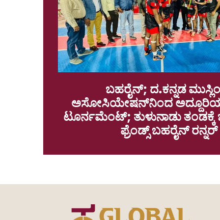
ಬಹರೈನ್‌; ದ.ಕನ್ನಡ ಮುಸ್ಲಿಂ 
ಅಸೋಸಿಯೇಷನ್‌ನಿಂದ ಅದ್ದೂರಿಯಾಗ
ಟೂರ್ನಮೆಂಟ್; ತುಳುನಾಡು ತಂಡಕ್ಕೆ
ಫ್ರೆಂಡ್ಸ್ ಬಹರೈನ್ ರನ್ನರ