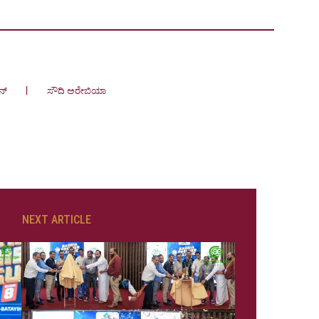
ನ್
ಸೌದಿ ಅರೇಬಿಯಾ
NEXT ARTICLE