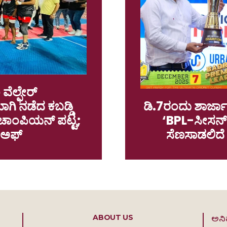
ವೆಲ್ಫೇರ್
ಡಿ.7ರಂದು ಶಾರ್ಜಾದ
ಿ ನಡೆದ ಕಬಡ್ಡಿ
‘BPL-ಸೀಸನ್ 8
 ಚಾಂಪಿಯನ್ ಪಟ್ಟ;
ಸೆಣಸಾಡಲಿದೆ 
್ ಅಫ್
ABOUT US
ಅನಿ