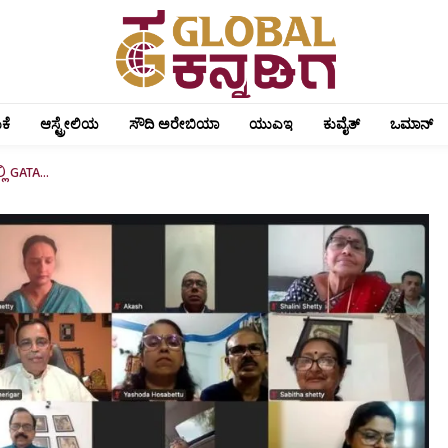
ಕೆ
ಆಸ್ಟ್ರೇಲಿಯ
ಸೌದಿ ಅರೇಬಿಯಾ
ಯುಎಇ
ಕುವೈತ್
ಒಮಾನ್
 GATA...