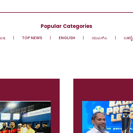
Popular Categories
ಎಇ
TOP NEWS
ENGLISH
ಯುಎಸ್‌ಎ
ಬಹರೈ