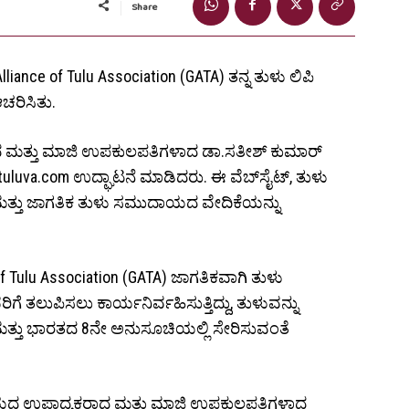
Share
ance of Tulu Association (GATA) ತನ್ನ ತುಳು ಲಿಪಿ
ಚರಿಸಿತು.
ಷರಾದ ಮತ್ತು ಮಾಜಿ ಉಪಕುಲಪತಿಗಳಾದ ಡಾ.ಸತೀಶ್ ಕುಮಾರ್
uluva.com ಉದ್ಘಾಟನೆ ಮಾಡಿದರು. ಈ ವೆಬ್‌ಸೈಟ್, ತುಳು
 ಮತ್ತು ಜಾಗತಿಕ ತುಳು ಸಮುದಾಯದ ವೇದಿಕೆಯನ್ನು
e of Tulu Association (GATA) ಜಾಗತಿಕವಾಗಿ ತುಳು
ಗೆ ತಲುಪಿಸಲು ಕಾರ್ಯನಿರ್ವಹಿಸುತ್ತಿದ್ದು, ತುಳುವನ್ನು
ತ್ತು ಭಾರತದ 8ನೇ ಅನುಸೂಚಿಯಲ್ಲಿ ಸೇರಿಸುವಂತೆ
ಾನಿಲಯದ ಉಪಾಧ್ಯಕ್ಷರಾದ ಮತ್ತು ಮಾಜಿ ಉಪಕುಲಪತಿಗಳಾದ