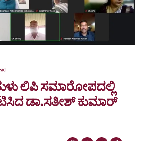
ead
ತುಳು ಲಿಪಿ ಸಮಾರೋಪದಲ್ಲಿ
ಟಿಸಿದ ಡಾ.ಸತೀಶ್ ಕುಮಾರ್