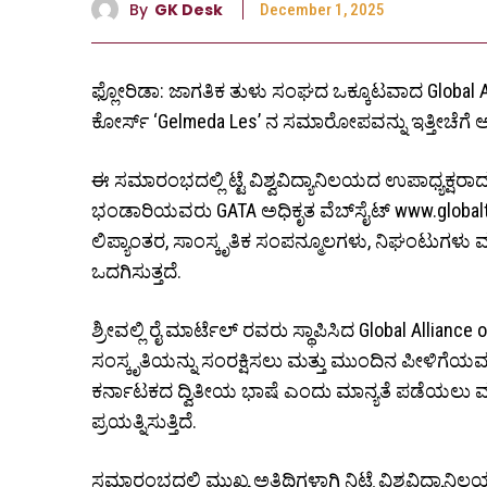
By
GK Desk
December 1, 2025
ಫ್ಲೋರಿಡಾ: ಜಾಗತಿಕ ತುಳು ಸಂಘದ ಒಕ್ಕೂಟವಾದ Global Alli
ಕೋರ್ಸ್ ‘Gelmeda Les’ ನ ಸಮಾರೋಪವನ್ನು ಇತ್ತೀಚೆಗೆ ಆ
ಈ ಸಮಾರಂಭದಲ್ಲಿ ಟ್ಟೆ ವಿಶ್ವವಿದ್ಯಾನಿಲಯದ ಉಪಾಧ್ಯಕ್
ಭಂಡಾರಿಯವರು GATA ಅಧಿಕೃತ ವೆಬ್‌ಸೈಟ್ www.globalt
ಲಿಪ್ಯಾಂತರ, ಸಾಂಸ್ಕೃತಿಕ ಸಂಪನ್ಮೂಲಗಳು, ನಿಘಂಟುಗಳು
ಒದಗಿಸುತ್ತದೆ.
ಶ್ರೀವಲ್ಲಿ ರೈ ಮಾರ್ಟೆಲ್ ರವರು ಸ್ಥಾಪಿಸಿದ Global Allianc
ಸಂಸ್ಕೃತಿಯನ್ನು ಸಂರಕ್ಷಿಸಲು ಮತ್ತು ಮುಂದಿನ ಪೀಳಿಗೆಯವರಿ
ಕರ್ನಾಟಕದ ದ್ವಿತೀಯ ಭಾಷೆ ಎಂದು ಮಾನ್ಯತೆ ಪಡೆಯಲು ಮ
ಪ್ರಯತ್ನಿಸುತ್ತಿದೆ.
ಸಮಾರಂಭದಲ್ಲಿ ಮುಖ್ಯ ಅತಿಥಿಗಳಾಗಿ ನಿಟ್ಟೆ ವಿಶ್ವವಿದ್ಯ