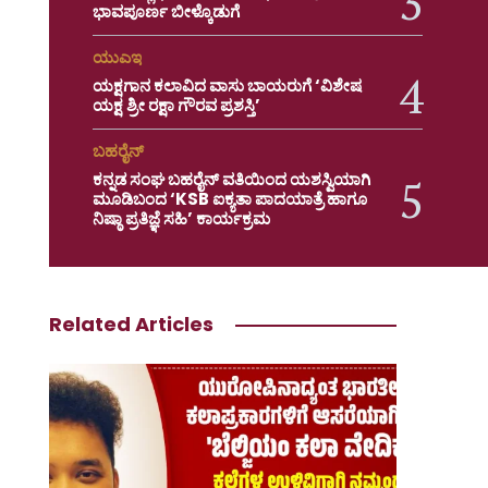
ಭಾವಪೂರ್ಣ ಬೀಳ್ಕೊಡುಗೆ
ಯುಎಇ
ಯಕ್ಷಗಾನ ಕಲಾವಿದ ವಾಸು ಬಾಯರುಗೆ ‘ವಿಶೇಷ
ಯಕ್ಷ ಶ್ರೀ ರಕ್ಷಾ ಗೌರವ ಪ್ರಶಸ್ತಿ’
ಬಹರೈನ್
ಕನ್ನಡ ಸಂಘ ಬಹರೈನ್ ವತಿಯಿಂದ ಯಶಸ್ವಿಯಾಗಿ
ಮೂಡಿಬಂದ ‘KSB ಐಕ್ಯತಾ ಪಾದಯಾತ್ರೆ ಹಾಗೂ
ನಿಷ್ಠಾ ಪ್ರತಿಜ್ಞೆ ಸಹಿ’ ಕಾರ್ಯಕ್ರಮ
Related Articles