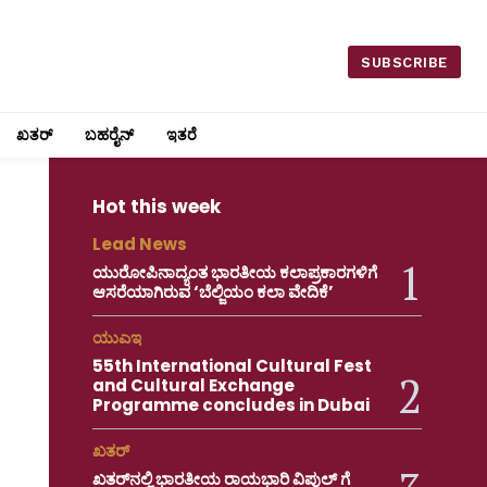
SUBSCRIBE
ಖತರ್
ಬಹರೈನ್
ಇತರೆ
Hot this week
Lead News
ಯುರೋಪಿನಾದ್ಯಂತ ಭಾರತೀಯ ಕಲಾಪ್ರಕಾರಗಳಿಗೆ
ಆಸರೆಯಾಗಿರುವ ‘ಬೆಲ್ಜಿಯಂ ಕಲಾ ವೇದಿಕೆ’
ಯುಎಇ
55th International Cultural Fest
and Cultural Exchange
Programme concludes in Dubai
ಖತರ್
ಖತರ್‌ನಲ್ಲಿ ಭಾರತೀಯ ರಾಯಭಾರಿ ವಿಪುಲ್ ಗೆ