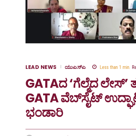
LEAD NEWS
ಯುಎಸ್‌ಎ
Less than 1
min.
R
GATAದ ‘ಗೆಲ್ಮೆದ ಲೇಸ್’ 
GATA ವೆಬ್‌ಸೈಟ್ ಉದ್ಘಾ
ಭಂಡಾರಿ