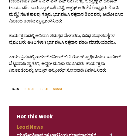
(ಕಾರ್ಯದರ್ಶಿ ಎಸ್ ಕೆ ಎಸ್ ಎಸ್ ಎಫ್ ಯು ಎ ಇ), ಬದ್ರುದ್ದೀನ್ ಹೆಂತಾರ್
(ಕಾರ್ಯದರ್ಶಿ ದಾರುನ್ನೂರ್ ಕಾಶಿಪಟ್ನ), ಅಶ್ರಫ್ ಅರ್ತಿಕೆರೆ (ಅಧ್ಯಕ್ಷರು ಕೆ ಐ ಸಿ
ದುಬೈ ) ಸಹಿತ ಹಲವು ಗಣ್ಯರು ಭಾಗವಹಿಸಿ ರಕ್ತದಾನ ಶಿಬಿರವನ್ನು ಆಯೋಜಿಸಿದ
ವಿಖಾಯ ತಂಡವನ್ನು ಪ್ರಶಂಸಿಸಿದರು.
ಕಾರ್ಯಕ್ರಮದಲ್ಲಿ ಅನಿವಾಸಿ ಸಮಸ್ತದ ನೇತಾರರು, ವಿವಿಧ ಸಂಘಸಂಸ್ಥೆಗಳ
ಪ್ರಮುಖರು ಅತಿಥಿಗಳಾಗಿ ಭಾಗವಹಿಸಿ ರಕ್ತದಾನ ಮಾಡಿ ಮಾದರಿಯಾದರು.
ಕಾರ್ಯಕ್ರಮದಲ್ಲಿ ಶಾಹುಲ್ ಹಮೀದ್ ಬಿ ಸಿ ರೋಡ್ ಪ್ರಾರ್ಥಿಸಿದರು. ಜಾಬೀರ್
ಬೆಟ್ಟಂಪಾಡಿ ಸ್ವಾಗತಿಸಿ, ಅನ್ವರ್ ಮನಿಲಾ ವಂದಿಸಿದರು. ಕಾರ್ಯಕ್ರಮ
ನಿರೂಪಣೆಯನ್ನು ಅಬ್ದುಲ್ ಅಝೀಝ್ ಸೋಂಪಾಡಿ ನಿರ್ವಹಿಸಿದರು.
TAGS
BLOOD
DUBAI
SKSSF
Hot this week
Lead News
ಯುರೋಪಿನಾದ್ಯಂತ ಭಾರತೀಯ ಕಲಾಪ್ರಕಾರಗಳಿಗೆ