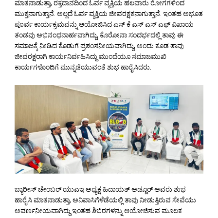
ಮಾತನಾಡುತ್ತಾ, ರಕ್ತದಾನದಿಂದ ಓರ್ವ ವ್ಯಕ್ತಿಯ ಹಲವಾರು ರೋಗಗಳಿಂದ
ಮುಕ್ತನಾಗುತ್ತಾನೆ. ಅಲ್ಲದೆ ಓರ್ವ ವ್ಯಕ್ತಿಯ ಜೀವರಕ್ಷಕನಾಗುತ್ತಾನೆ. ಇಂತಹ ಅಭೂತ
ಪೂರ್ವ ಕಾರ್ಯಕ್ರಮವನ್ನು ಆಯೋಜಿಸಿದ ಎಸ್ ಕೆ ಎಸ್ ಎಸ್ ಎಫ್ ವಿಖಾಯ
ತಂಡವು ಅಭಿನಂಧನಾರ್ಹವಾಗಿದ್ದು, ಕೊರೋನಾ ಸಂದರ್ಭದಲ್ಲಿ ತಾವು ಈ
ಸಮಾಜಕ್ಕೆ ನೀಡಿದ ಕೊಡುಗೆ ಪ್ರಶಂಸನೀಯವಾಗಿದ್ದು, ಅಂದು ಕೂಡ ತಾವು
ಜೀವರಕ್ಷರಾಗಿ ಕಾರ್ಯನಿರ್ವಹಿಸಿದ್ದು ಮುಂದೆಯೂ ಸಮಾಜಮುಖಿ
ಕಾರ್ಯಗಳೊಂದಿಗೆ ಮುನ್ನಡೆಯುವಂತೆ ಶುಭ ಹಾರೈಸಿದರು.
ಬ್ಯಾರೀಸ್ ಚೇಂಬರ್ ಯುಎಇ ಅಧ್ಯಕ್ಷ ಹಿದಾಯತ್ ಅಡ್ಡೂರ್ ಅವರು ಶುಭ
ಹಾರೈಸಿ ಮಾತನಾಡುತ್ತಾ, ಅನಿವಾಸಿಗೆಳೆಡೆಯಲ್ಲಿ ತಾವು ನೀಡುತ್ತಿರುವ ಸೇವೆಯು
ಅವರ್ಣನೀಯವಾಗಿದ್ದು ಇಂತಹ ಶಿಬಿರಗಳನ್ನು ಆಯೋಜಿಸುವ ಮೂಲಕ