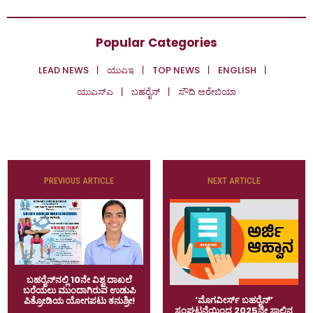
Popular Categories
LEAD NEWS
ಯುಎಇ
TOP NEWS
ENGLISH
ಯುಎಸ್‌ಎ
ಬಹರೈನ್
ಸೌದಿ ಅರೇಬಿಯಾ
PREVIOUS ARTICLE
NEXT ARTICLE
ಬಹರೈನ್‌ನಲ್ಲಿ 10ನೇ ವಿಶ್ವ ದಾಖಲೆ
ಬರೆಯಲು ಮುಂದಾಗಿರುವ ಉಡುಪಿ
‘ಮೊಗವೀರ್ಸ್ ಬಹರೈನ್’
ಪಿತ್ರೋಡಿಯ ಯೋಗಪಟು ತನುಶ್ರೀ!
ಸಂಘಟನೆಯಿಂದ 2025ನೇ ಸಾಲಿನ