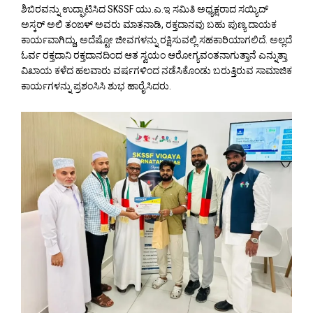
ಶಿಬಿರವನ್ನು ಉದ್ಘಾಟಿಸಿದ SKSSF ಯು.ಎ.ಇ ಸಮಿತಿ ಅಧ್ಯಕ್ಷರಾದ ಸಯ್ಯಿದ್
ಅಸ್ಕರ್ ಅಲಿ ತಂಙಳ್ ಅವರು ಮಾತನಾಡಿ, ರಕ್ತದಾನವು ಬಹು ಪುಣ್ಯ ದಾಯಕ
ಕಾರ್ಯವಾಗಿದ್ದು, ಅದೆಷ್ಟೋ ಜೀವಗಳನ್ನು ರಕ್ಷಿಸುವಲ್ಲಿ ಸಹಕಾರಿಯಾಗಲಿದೆ. ಅಲ್ಲದೆ
ಓರ್ವ ರಕ್ತದಾನಿ ರಕ್ತದಾನದಿಂದ ಆತ ಸ್ವಯಂ ಆರೋಗ್ಯವಂತನಾಗುತ್ತಾನೆ ಎನ್ನುತ್ತಾ
ವಿಖಾಯ ಕಳೆದ ಹಲವಾರು ವರ್ಷಗಳಿಂದ ನಡೆಸಿಕೊಂಡು ಬರುತ್ತಿರುವ ಸಾಮಾಜಿಕ
ಕಾರ್ಯಗಳನ್ನು ಪ್ರಶಂಸಿಸಿ ಶುಭ ಹಾರೈಸಿದರು.